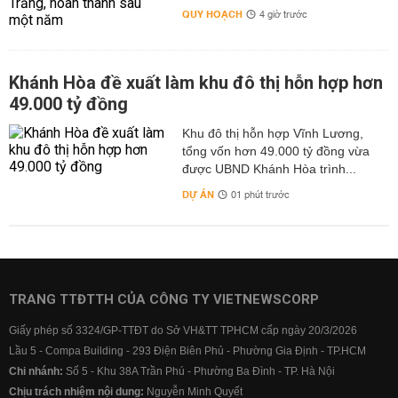
QUY HOẠCH
4 giờ trước
Khánh Hòa đề xuất làm khu đô thị hỗn hợp hơn
49.000 tỷ đồng
Khu đô thị hỗn hợp Vĩnh Lương,
tổng vốn hơn 49.000 tỷ đồng vừa
được UBND Khánh Hòa trình...
DỰ ÁN
01 phút trước
TRANG TTĐTTH CỦA CÔNG TY VIETNEWSCORP
Giấy phép số 3324/GP-TTĐT do Sở VH&TT TPHCM cấp ngày 20/3/2026
Lầu 5 - Compa Building - 293 Điện Biên Phủ - Phường Gia Định - TP.HCM
Chi nhánh:
Số 5 - Khu 38A Trần Phú - Phường Ba Đình - TP. Hà Nội
Chịu trách nhiệm nội dung:
Nguyễn Minh Quyết