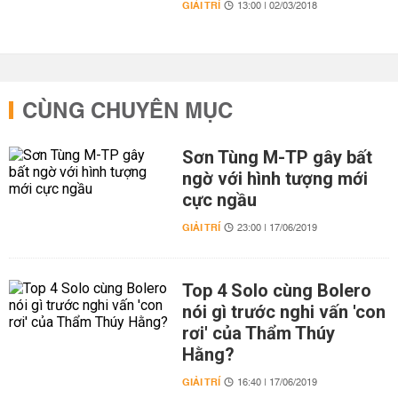
GIẢI TRÍ
13:00 | 02/03/2018
CÙNG CHUYÊN MỤC
Sơn Tùng M-TP gây bất
ngờ với hình tượng mới
cực ngầu
GIẢI TRÍ
23:00 | 17/06/2019
Top 4 Solo cùng Bolero
nói gì trước nghi vấn 'con
rơi' của Thẩm Thúy
Hằng?
GIẢI TRÍ
16:40 | 17/06/2019