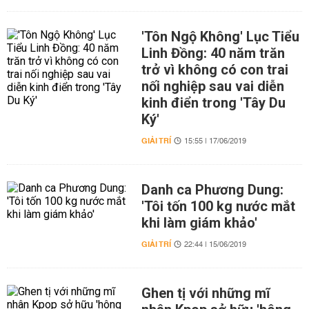
'Tôn Ngộ Không' Lục Tiểu
Linh Đồng: 40 năm trăn
trở vì không có con trai
nối nghiệp sau vai diễn
kinh điển trong 'Tây Du
Ký'
GIẢI TRÍ
15:55 | 17/06/2019
Danh ca Phương Dung:
'Tôi tốn 100 kg nước mắt
khi làm giám khảo'
GIẢI TRÍ
22:44 | 15/06/2019
Ghen tị với những mĩ