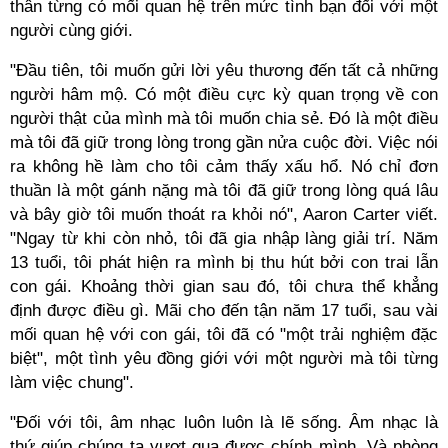
thân từng có mối quan hệ trên mức tình bạn đối với một
người cùng giới.
"Đầu tiên, tôi muốn gửi lời yêu thương đến tất cả những
người hâm mộ. Có một điều cực kỳ quan trọng về con
người thật của mình mà tôi muốn chia sẻ. Đó là một điều
mà tôi đã giữ trong lòng trong gần nửa cuộc đời. Việc nói
ra không hề làm cho tôi cảm thấy xấu hổ. Nó chỉ đơn
thuần là một gánh nặng mà tôi đã giữ trong lòng quá lâu
và bây giờ tôi muốn thoát ra khỏi nó", Aaron Carter viết.
"Ngay từ khi còn nhỏ, tôi đã gia nhập làng giải trí. Năm
13 tuổi, tôi phát hiện ra mình bị thu hút bởi con trai lẫn
con gái. Khoảng thời gian sau đó, tôi chưa thể khẳng
định được điều gì. Mãi cho đến tận năm 17 tuổi, sau vài
mối quan hệ với con gái, tôi đã có "một trải nghiệm đặc
biệt", một tình yêu đồng giới với một người mà tôi từng
làm việc chung".
"Đối với tôi, âm nhạc luôn luôn là lẽ sống. Âm nhạc là
thứ giúp chúng ta vượt qua được chính mình. Và phòng