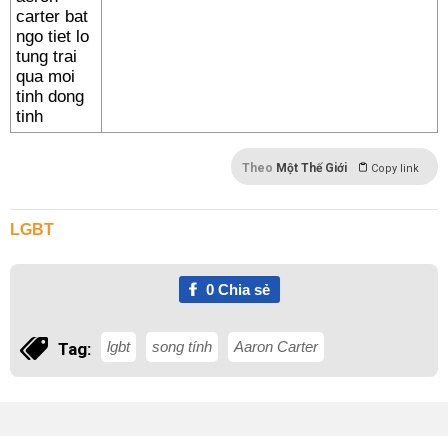
Theo
Một Thế Giới
Copy link
LGBT
0
Chia sẻ
lgbt
song tính
Aaron Carter
Tag: