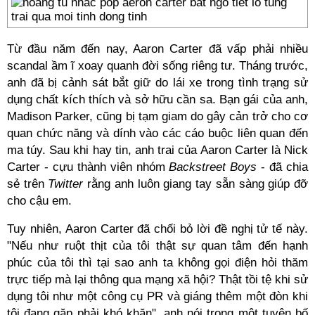
Từ đầu năm đến nay, Aaron Carter đã vấp phải nhiều
scandal ầm ĩ xoay quanh đời sống riêng tư. Tháng trước,
anh đã bị cảnh sát bắt giữ do lái xe trong tình trạng sử
dụng chất kích thích và sở hữu cần sa. Bạn gái của anh,
Madison Parker, cũng bị tạm giam do gây cản trở cho cơ
quan chức năng và dính vào các cáo buộc liên quan đến
ma túy. Sau khi hay tin, anh trai của Aaron Carter là Nick
Carter - cựu thành viên nhóm
Backstreet Boys
- đã chia
sẻ trên
Twitter
rằng anh luôn giang tay sẵn sàng giúp đỡ
cho cậu em.
Tuy nhiên, Aaron Carter đã chối bỏ lời đề nghị tử tế này.
"Nếu như ruột thịt của tôi thật sự quan tâm đến hạnh
phúc của tôi thì tại sao anh ta không gọi điện hỏi thăm
trực tiếp mà lại thông qua mạng xã hội? Thật tồi tệ khi sử
dụng tôi như một công cụ PR và giáng thêm một đòn khi
tôi đang gặp phải khó khăn", anh nói trong một tuyên bố