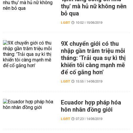
thụ' mà hủ nữ không nên
bỏ qua
LGBT
10:02 | 15/06/2019
9X chuyển giới có thu
nhập gần trăm triệu mỗi
tháng: 'Trải qua sự kì thị
khiến tôi càng mạnh mẽ
để cố gắng hơn'
LGBT
15:55 | 14/06/2019
Ecuador hợp pháp hóa
hôn nhân đồng giới
LGBT
07:23 | 14/06/2019