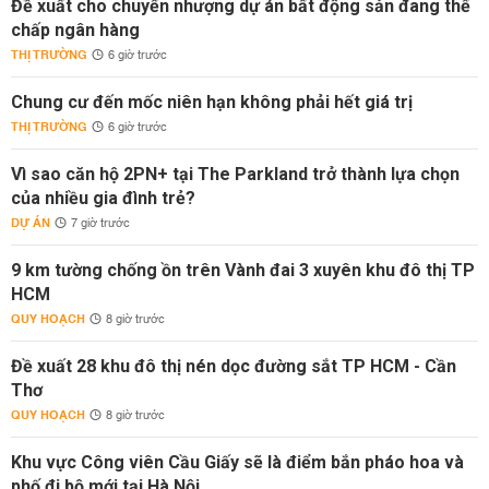
Đề xuất cho chuyển nhượng dự án bất động sản đang thế
chấp ngân hàng
THỊ TRƯỜNG
6 giờ trước
Chung cư đến mốc niên hạn không phải hết giá trị
THỊ TRƯỜNG
6 giờ trước
Vì sao căn hộ 2PN+ tại The Parkland trở thành lựa chọn
của nhiều gia đình trẻ?
DỰ ÁN
7 giờ trước
9 km tường chống ồn trên Vành đai 3 xuyên khu đô thị TP
HCM
QUY HOẠCH
8 giờ trước
Đề xuất 28 khu đô thị nén dọc đường sắt TP HCM - Cần
Thơ
QUY HOẠCH
8 giờ trước
Khu vực Công viên Cầu Giấy sẽ là điểm bắn pháo hoa và
phố đi bộ mới tại Hà Nội