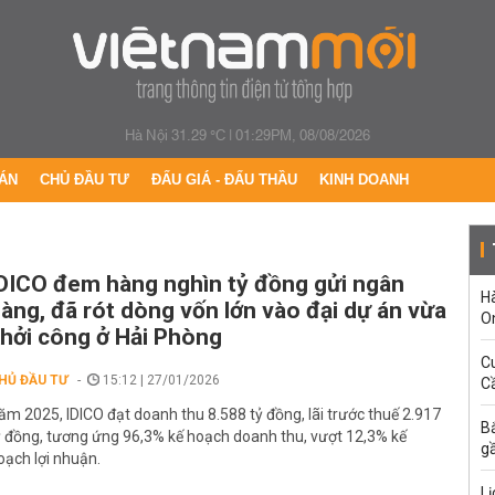
Hà Nội 31.29 °C
|
01:29PM, 08/08/2026
ÁN
CHỦ ĐẦU TƯ
ĐẤU GIÁ - ĐẤU THẦU
KINH DOANH
DICO đem hàng nghìn tỷ đồng gửi ngân
H
àng, đã rót dòng vốn lớn vào đại dự án vừa
O
hởi công ở Hải Phòng
C
HỦ ĐẦU TƯ
15:12 | 27/01/2026
Cầ
ăm 2025, IDICO đạt doanh thu 8.588 tỷ đồng, lãi trước thuế 2.917
B
ỷ đồng, tương ứng 96,3% kế hoạch doanh thu, vượt 12,3% kế
g
oạch lợi nhuận.
Lị