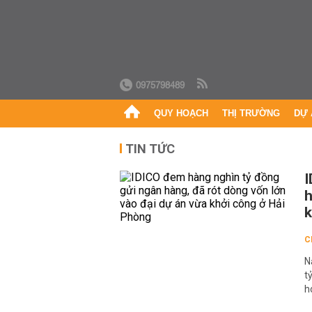
0975798489
QUY HOẠCH
THỊ TRƯỜNG
DỰ 
TIN TỨC
I
h
k
C
N
t
h