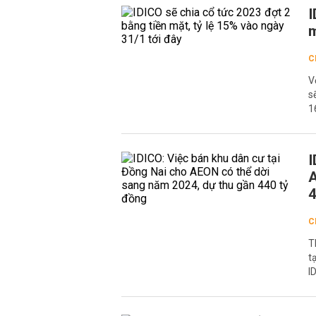
I
m
C
V
s
1
I
A
4
C
T
t
I