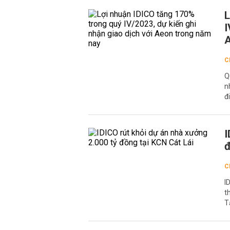
L
I
A
C
Q
n
đ
I
đ
C
I
t
T