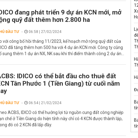
1
DICO đang phát triển 9 dự án KCN mới, mở
Xo
H
ộng quỹ đất thêm hơn 2.800 ha
Lị
HỦ ĐẦU TƯ
06:58 | 27/02/2024
đế
T
o với công bố hồi tháng 11/2023, kế hoạch mở rộng quỹ đất của
T
DICO đã tăng thêm hơn 500 ha với 4 dự án KCN mới. Công ty cũng
ổ sung thêm 1 dự án NX, NK sau khi thí điểm thành công 2 dự án...
Hà
T
CBS: IDICO có thể bắt đầu cho thuê đất
Hà
CN Tân Phước 1 (Tiền Giang) từ cuối năm
nay
Đ
B
HỦ ĐẦU TƯ
06:54 | 21/02/2024
tỉ
heo ACBS, IDICO có thể hưởng lợi từ nguồn cung đất công nghiệp
ạn chế ở Tiền Giang do hiện tỉnh này chỉ có 4 KCN được thành lập,
B
rong đó có 2 KCN đã lấp đầy.
tỉ