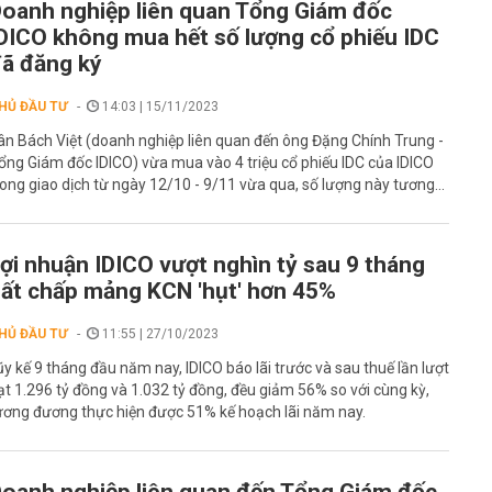
oanh nghiệp liên quan Tổng Giám đốc
DICO không mua hết số lượng cổ phiếu IDC
ã đăng ký
HỦ ĐẦU TƯ
14:03 | 15/11/2023
ân Bách Việt (doanh nghiệp liên quan đến ông Đặng Chính Trung -
ổng Giám đốc IDICO) vừa mua vào 4 triệu cổ phiếu IDC của IDICO
rong giao dịch từ ngày 12/10 - 9/11 vừa qua, số lượng này tương...
ợi nhuận IDICO vượt nghìn tỷ sau 9 tháng
ất chấp mảng KCN 'hụt' hơn 45%
HỦ ĐẦU TƯ
11:55 | 27/10/2023
ũy kế 9 tháng đầu năm nay, IDICO báo lãi trước và sau thuế lần lượt
ạt 1.296 tỷ đồng và 1.032 tỷ đồng, đều giảm 56% so với cùng kỳ,
ương đương thực hiện được 51% kế hoạch lãi năm nay.