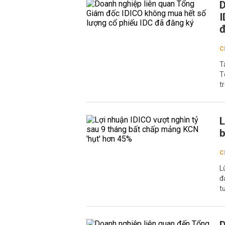
D
I
đ
C
T
T
t
L
b
C
L
đ
t