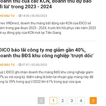
oanh thu của các KCN, doanh thu dự báo
đi lùi' trong 2023 - 2024
HỦ ĐẦU TƯ
18:06 | 05/05/2023
heo VNDirect, doanh thu mảng bất động sản KCN của IDICO sẽ
iảm trong giai đoạn 2023 - 2024, trước khi hồi phục vào năm 2025
ới sự đóng góp của KCN mới tại Tiền Giang.
DICO báo lãi công ty mẹ giảm gần 40%,
oanh thu BĐS khu công nghiệp 'trượt dốc'
HỦ ĐẦU TƯ
07:07 | 02/05/2023
uý I, IDICO ghi nhận doanh thu mảng BĐS khu công nghiệp giảm
7% so với cùng kỳ. Điểm sáng là biên lợi nhuận gộp mảng này đã
ăng từ 39% trong quý I/2022 lên 61% trong quý vừa qua.
1
2
3
4