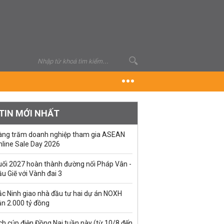
TIN MỚI NHẤT
àng trăm doanh nghiệp tham gia ASEAN
nline Sale Day 2026
uối 2027 hoàn thành đường nối Pháp Vân -
u Giẽ với Vành đai 3
ắc Ninh giao nhà đầu tư hai dự án NOXH
ần 2.000 tỷ đồng
ch cúp điện Đồng Nai tuần này (từ 10/8 đến