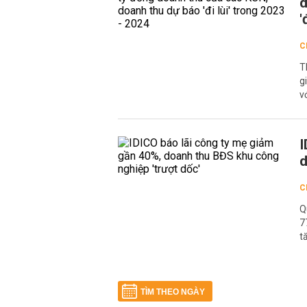
d
'
C
T
g
v
I
d
C
Q
7
t
TÌM THEO NGÀY