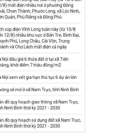
2/8) mất điện nhiều nơi ở phường Đồng
ài, Chơn Thành, Phước Long, xã Lộc Ninh,
ớn Quản, Phú Riềng và Đồng Phú
ch cúp điện Vĩnh Long tuần này (từ 10/8
n 12/8) nhiều khu vực ở Bến Tre, Bình Đại,
hạnh Phú, Long Châu, Cái Vồn, Trung
hành và Chợ Lách mất điện cả ngày
 Nội đấu giá 6 thửa đất ở tại xã Tiến
hắng, khởi điểm 7 triệu đồng/m2
 Nội xem xét gia hạn thủ tục 6 dự án lớn
ường sẽ mở ở xã Nam Trực, tỉnh Ninh Bình
ản đồ quy hoạch giao thông xã Nam Trực,
nh Ninh Bình thời kỳ 2021 - 2030
ản đồ quy hoạch sử dụng đất xã Nam Trực,
nh Ninh Bình thời kỳ 2021 - 2030