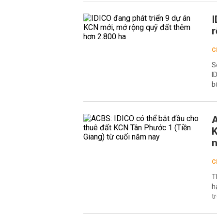
I
r
C
S
I
b
A
K
C
T
h
t