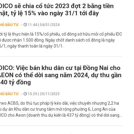
DICO sẽ chia cổ tức 2023 đợt 2 bằng tiền
ặt, tỷ lệ 15% vào ngày 31/1 tới đây
HỦ ĐẦU TƯ
11:44 | 04/01/2024
ới tỷ lệ thực hiện là 15%/cổ phiếu, cổ đông sở hữu mỗi cổ phiếu IDC
ẽ được nhận 1.500 đồng. Ngày chốt danh sách cổ đông là ngày
6/1, ngày thanh toán là ngày 31/1.
DICO: Việc bán khu dân cư tại Đồng Nai cho
EON có thể dời sang năm 2024, dự thu gần
40 tỷ đồng
HỦ ĐẦU TƯ
15:29 | 29/11/2023
heo ACBS, do thủ tục pháp lý kéo dài, việc chuyển nhượng 2,2 ha
ại dự án Khu dân cư trung tâm mở rộng phường 6, Long An của
DICO cho Aeon (doanh thu dự kiến là 437 tỷ đồng) có thể dời sang...