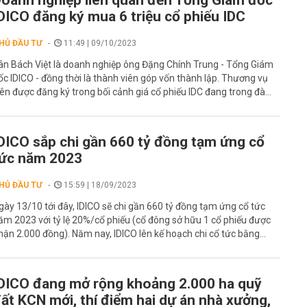
oanh nghiệp liên quan đến Tổng Giám đốc
DICO đăng ký mua 6 triệu cổ phiếu IDC
HỦ ĐẦU TƯ
11:49 | 09/10/2023
ân Bách Việt là doanh nghiệp ông Đặng Chính Trung - Tổng Giám
ốc IDICO - đồng thời là thành viên góp vốn thành lập. Thương vụ
rên được đăng ký trong bối cảnh giá cổ phiếu IDC đang trong đà...
DICO sắp chi gần 660 tỷ đồng tạm ứng cổ
ức năm 2023
HỦ ĐẦU TƯ
15:59 | 18/09/2023
gày 13/10 tới đây, IDICO sẽ chi gần 660 tỷ đồng tạm ứng cổ tức
ăm 2023 với tỷ lệ 20%/cổ phiếu (cổ đông sở hữu 1 cổ phiếu được
hận 2.000 đồng). Năm nay, IDICO lên kế hoạch chi cổ tức bằng...
DICO đang mở rộng khoảng 2.000 ha quỹ
ất KCN mới, thí điểm hai dự án nhà xưởng,