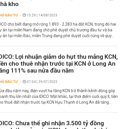
hà kho
HỦ ĐẦU TƯ
15:29 | 14/08/2023
DICO cho biết đang mở rộng 1.893 - 2.283 ha đất KCN, trong đó hai
ự án tại miền Nam đang chờ phê duyệt chủ trương đầu tư và ba
ự án tại miền Bắc, miền Trung đang phê duyệt cuối cùng về quy...
DICO: Lợi nhuận giảm do hụt thu mảng KCN,
iền cho thuê nhận trước tại KCN ở Long An
ăng 111% sau nửa đầu năm
HỦ ĐẦU TƯ
07:04 | 29/07/2023
ửa đầu năm nay, điện vượt hạ tầng KCN trở thành kênh đóng góp
oanh thu lớn nhất của IDICO. Mặt khác, tại thời điểm cuối quý II, tiền
ho thuê đất nhận trước tại KCN Hựu Thạnh ở Long An đã tăng...
DICO: Chưa thể ghi nhận 3.500 tỷ đồng