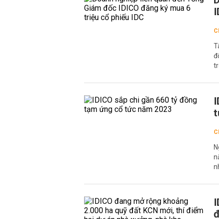
D
I
C
T
đ
t
I
t
C
N
n
n
I
đ