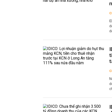
n
C
I
d
d
I
t
t
C
N
d
c
I