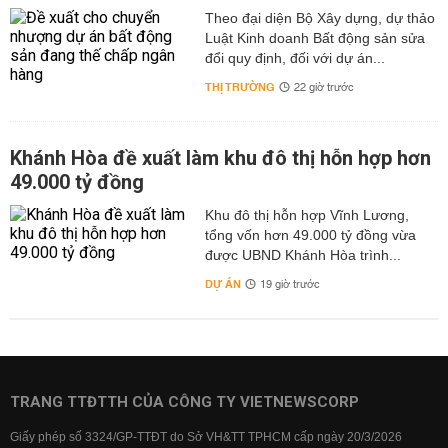
Theo đại diện Bộ Xây dựng, dự thảo
Luật Kinh doanh Bất động sản sửa
đổi quy định, đối với dự án...
THỊ TRƯỜNG
22 giờ trước
Khánh Hòa đề xuất làm khu đô thị hỗn hợp hơn
49.000 tỷ đồng
Khu đô thị hỗn hợp Vĩnh Lương,
tổng vốn hơn 49.000 tỷ đồng vừa
được UBND Khánh Hòa trình...
DỰ ÁN
19 giờ trước
TRANG TTĐTTH CỦA CÔNG TY VIETNEWSCORP
Giấy phép số 3324/GP-TTĐT do Sở VH&TT TPHCM cấp ngày 20/3/2026