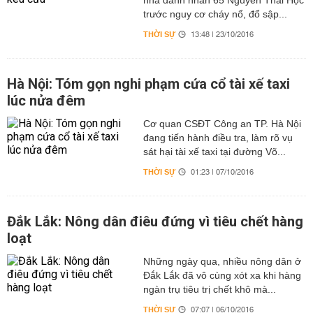
nhà danh nhân 65 Nguyễn Thái Học
trước nguy cơ cháy nổ, đổ sập...
THỜI SỰ
13:48 | 23/10/2016
Hà Nội: Tóm gọn nghi phạm cứa cổ tài xế taxi
lúc nửa đêm
Cơ quan CSĐT Công an TP. Hà Nội
đang tiến hành điều tra, làm rõ vụ
sát hại tài xế taxi tại đường Võ...
THỜI SỰ
01:23 | 07/10/2016
Đắk Lắk: Nông dân điêu đứng vì tiêu chết hàng
loạt
Những ngày qua, nhiều nông dân ở
Đắk Lắk đã vô cùng xót xa khi hàng
ngàn trụ tiêu trị chết khô mà...
THỜI SỰ
07:07 | 06/10/2016