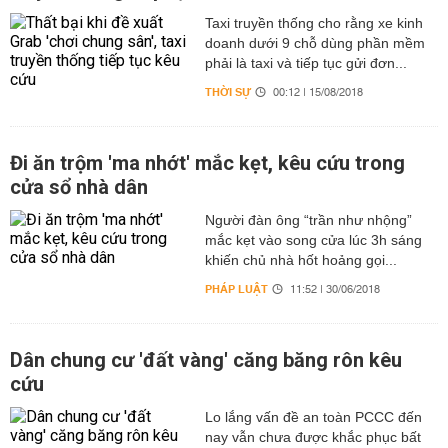
Taxi truyền thống cho rằng xe kinh
doanh dưới 9 chỗ dùng phần mềm
phải là taxi và tiếp tục gửi đơn...
THỜI SỰ
00:12 | 15/08/2018
Đi ăn trộm 'ma nhớt' mắc kẹt, kêu cứu trong
cửa sổ nhà dân
Người đàn ông “trần như nhộng”
mắc kẹt vào song cửa lúc 3h sáng
khiến chủ nhà hốt hoảng gọi...
PHÁP LUẬT
11:52 | 30/06/2018
Dân chung cư 'đất vàng' căng băng rôn kêu
cứu
Lo lắng vấn đề an toàn PCCC đến
nay vẫn chưa được khắc phục bất