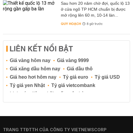
Sau hơn 20 năm chờ đợi, quốc lộ 13
ở cửa ngõ TP HCM chuẩn bị được
mở rộng lên 60 m, 10-14 làn...
QUY HOẠCH
8 giờ trước
LIÊN KẾT NỔI BẬT
Giá vàng hôm nay
Giá vàng 9999
Giá xăng dầu hôm nay
Giá dầu thô
Giá heo hơi hôm nay
Tỷ giá euro
Tỷ giá USD
Tỷ giá yen Nhật
Tỷ giá vietcombank
Lịch cúp điện
Lãi suất ngân hàng
Lãi suất tiết kiệm
Lãi suất tiền gửi
Lãi suất ngân hàng Agribank
Lãi suất ngân hàng Sacombank
Lãi suất ngân hàng BIDV
TRANG TTĐTTH CỦA CÔNG TY VIETNEWSCORP