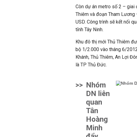
Còn dự án metro số 2 – giai
Thiêm và đoạn Tham Lương – 
USD. Công trình sẽ kết nối q
tỉnh Tây Ninh.
Khu đô thị mới Thủ Thiêm đ
bộ 1/2.000 vào tháng 6/2012,
Khánh, Thủ Thiêm, An Lợi Đô
là TP Thủ Đức.
>>
Nhóm
DN liên
quan
Tân
Hoàng
Minh
đẩy