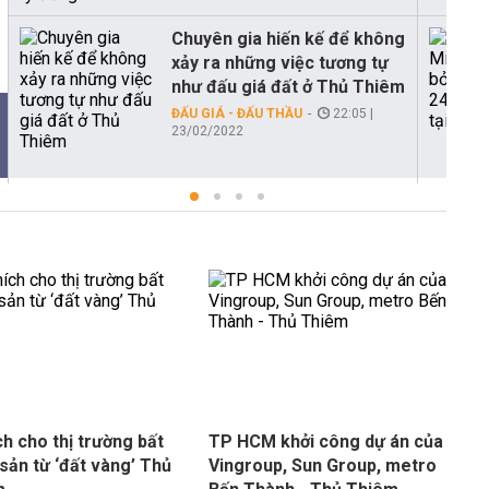
Chuyên gia hiến kế để không
xảy ra những việc tương tự
như đấu giá đất ở Thủ Thiêm
ĐẤU GIÁ - ĐẤU THẦU
22:05 |
23/02/2022
ch cho thị trường bất
TP HCM khởi công dự án của
sản từ ‘đất vàng’ Thủ
Vingroup, Sun Group, metro