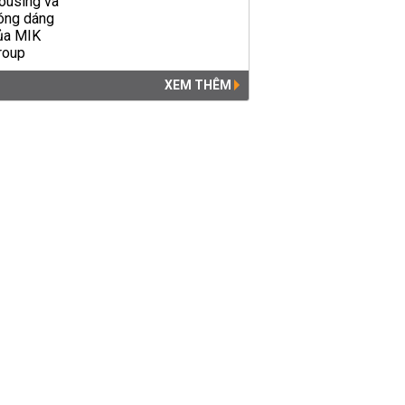
XEM THÊM
Tài khoản hai công ty trúng
đấu giá đất Thủ Thiêm
không có tiền
ĐẤU GIÁ - ĐẤU THẦU
06:20 |
18/05/2022