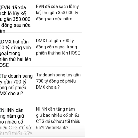
EVN đã xóa sạch lỗ lũy
kế, thu gần 353.000 tỷ
đồng sau nửa năm
DMX hút gần 700 tỷ
đồng vốn ngoại trong
phiên thứ hai lên HOSE
Tự doanh sang tay gần
700 tỷ đồng cổ phiếu
DMX cho ai?
NHNN cần tăng nắm
giữ bao nhiêu cổ phiếu
CTG để sở hữu tối thiểu
65% VietinBank?