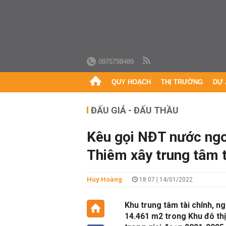
0975798489
QUY HOẠCH
THỊ TRƯỜNG
DỰ 
ĐẤU GIÁ - ĐẤU THẦU
Kêu gọi NĐT nước ngoà
Thiêm xây trung tâm t
Huy Hoàng
18:07 | 14/01/2022
Khu trung tâm tài chính, n
14.461 m2 trong Khu đô th