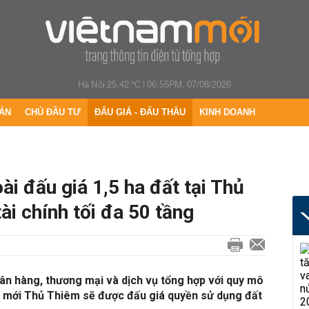
Hà Nội 25.42 °C
|
06:55PM, 07/08/2026
ÁN
CHỦ ĐẦU TƯ
ĐẤU GIÁ - ĐẤU THẦU
KINH DOANH
i đấu giá 1,5 ha đất tại Thủ
ài chính tối đa 50 tầng
gân hàng, thương mại và dịch vụ tổng hợp với quy mô
ị mới Thủ Thiêm sẽ được đấu giá quyền sử dụng đất