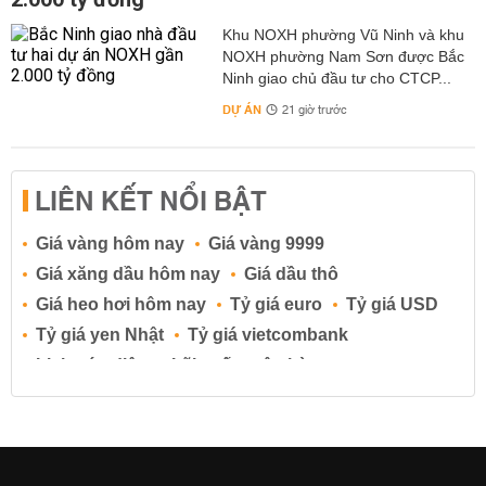
Khu NOXH phường Vũ Ninh và khu
NOXH phường Nam Sơn được Bắc
Ninh giao chủ đầu tư cho CTCP...
DỰ ÁN
21 giờ trước
LIÊN KẾT NỔI BẬT
Giá vàng hôm nay
Giá vàng 9999
Giá xăng dầu hôm nay
Giá dầu thô
Giá heo hơi hôm nay
Tỷ giá euro
Tỷ giá USD
Tỷ giá yen Nhật
Tỷ giá vietcombank
Lịch cúp điện
Lãi suất ngân hàng
Lãi suất tiết kiệm
Lãi suất tiền gửi
Lãi suất ngân hàng Agribank
Lãi suất ngân hàng Sacombank