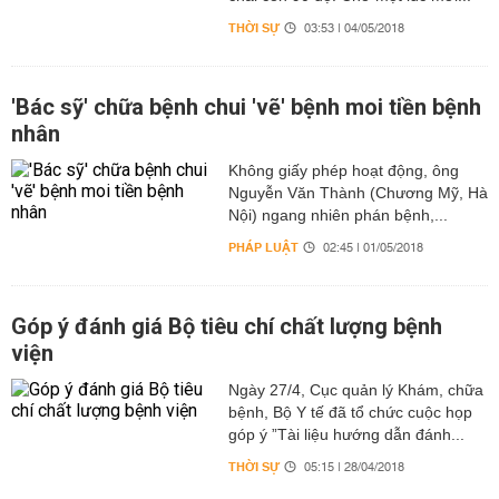
THỜI SỰ
03:53 | 04/05/2018
'Bác sỹ' chữa bệnh chui 'vẽ' bệnh moi tiền bệnh
nhân
Không giấy phép hoạt động, ông
Nguyễn Văn Thành (Chương Mỹ, Hà
Nội) ngang nhiên phán bệnh,...
PHÁP LUẬT
02:45 | 01/05/2018
Góp ý đánh giá Bộ tiêu chí chất lượng bệnh
viện
Ngày 27/4, Cục quản lý Khám, chữa
bệnh, Bộ Y tế đã tổ chức cuộc họp
góp ý ”Tài liệu hướng dẫn đánh...
THỜI SỰ
05:15 | 28/04/2018