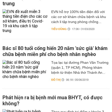
trung
EVN hỗ trợ 100% tiền điện đối với
các cơ sở khám chữa bệnh và khu
cách li tập trung phòng chống...
TIÊU DÙNG
17:06 | 31/03/2020
Bác sĩ 80 tuổi cống hiến 20 năm 'sức già' khám
chữa bệnh miễn phí cho bệnh nhân nghèo
Tọa lạc tại đường Phan Văn Trường
(quận 1, TP HCM), Phòng khám
bệnh từ thiện Nhà thờ Thánh An...
ĐÔ THỊ
06:18 | 05/06/2019
Phát hiện ra bị bệnh mới mua BHYT, có được
không?
Theo quy định tại điểm c khoản 3