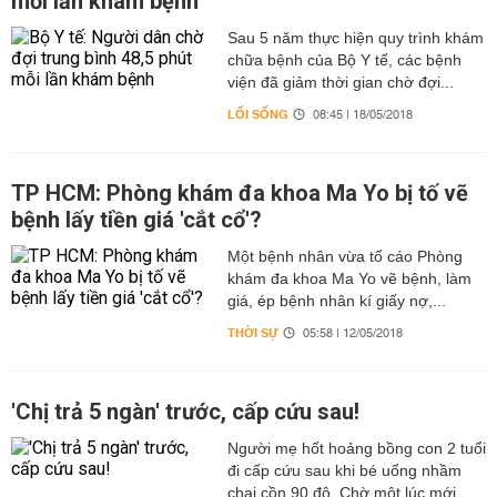
mỗi lần khám bệnh
Sau 5 năm thực hiện quy trình khám
chữa bệnh của Bộ Y tế, các bệnh
viện đã giảm thời gian chờ đợi...
LỐI SỐNG
08:45 | 18/05/2018
TP HCM: Phòng khám đa khoa Ma Yo bị tố vẽ
bệnh lấy tiền giá 'cắt cổ'?
Một bệnh nhân vừa tố cáo Phòng
khám đa khoa Ma Yo vẽ bệnh, làm
giá, ép bệnh nhân kí giấy nợ,...
THỜI SỰ
05:58 | 12/05/2018
'Chị trả 5 ngàn' trước, cấp cứu sau!
Người mẹ hốt hoảng bồng con 2 tuổi
đi cấp cứu sau khi bé uống nhầm
chai cồn 90 độ. Chờ một lúc mới...