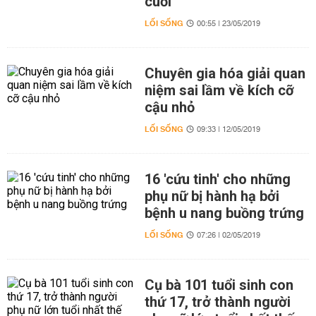
cuối
LỐI SỐNG
00:55 | 23/05/2019
Chuyên gia hóa giải quan
niệm sai lầm về kích cỡ
cậu nhỏ
LỐI SỐNG
09:33 | 12/05/2019
16 'cứu tinh' cho những
phụ nữ bị hành hạ bởi
bệnh u nang buồng trứng
LỐI SỐNG
07:26 | 02/05/2019
Cụ bà 101 tuổi sinh con
thứ 17, trở thành người