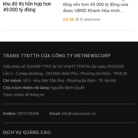
tổng vốn hơn 49.000 tỷ đồng vừa
được UBND Khánh Hòa trình...
DỰ ÁN
01 phút trước
TRANG TTĐTTH CỦA CÔNG TY VIETNEWSCORP
Giấy phép số 3324/GP-TTĐT do Sở VH&TT TPHCM cấp ngày 20/3/2026
Lầu 5 - Compa Building - 293 Điện Biên Phủ - Phường Gia Định - TP.HCM
Chi nhánh:
Số 5 - Khu 38A Trần Phú - Phường Ba Đình - TP. Hà Nội
Chịu trách nhiệm nội dung:
Nguyễn Minh Quyết
Trách nhiệm về thông tin
Hotline:
0975798489
Email:
info@vietnammoi.vn
DỊCH VỤ QUẢNG CÁO: