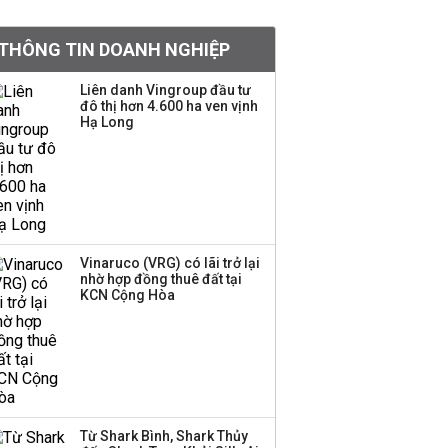
doanh nghiệp Mỹ
THÔNG TIN DOANH NGHIỆP
Hoá chất Đức Giang
công bố hai ứng viên
Liên danh Vingroup đầu tư
đô thị hơn 4.600 ha ven vịnh
HĐQT, cổ phiếu DGC
Hạ Long
tăng trần
'Đế chế’ kinh doanh
hàng xa xỉ của Lý Nhã
Kỳ: Từ phân phối, thiết
kế kim cương đến thời
trang, phụ kiện cao cấp
Vinaruco (VRG) có lãi trở lại
nhờ hợp đồng thuê đất tại
KCN Cộng Hòa
Hãng kim cương tài trợ
vương miện cho các
cuộc thi hoa hậu thông
báo ngừng hoạt động
Lãi thuần từ dịch vụ
Từ Shark Bình, Shark Thủy
nhiều ngân hàng tăng