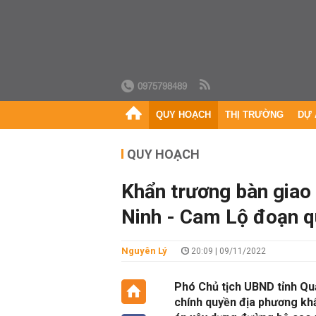
0975798489
QUY HOẠCH
THỊ TRƯỜNG
DỰ 
QUY HOẠCH
Khẩn trương bàn giao
Ninh - Cam Lộ đoạn q
Nguyên Lý
20:09 | 09/11/2022
Phó Chủ tịch UBND tỉnh Qu
chính quyền địa phương kh