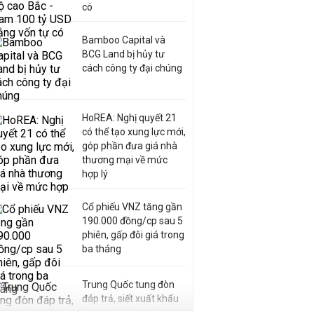
có
Bamboo Capital và
BCG Land bị hủy tư
cách công ty đại chúng
HoREA: Nghị quyết 21
có thể tạo xung lực mới,
góp phần đưa giá nhà
thương mại về mức
hợp lý
Cổ phiếu VNZ tăng gần
190.000 đồng/cp sau 5
phiên, gấp đôi giá trong
ba tháng
Trung Quốc tung đòn
đáp trả, siết xuất khẩu
drone và trừng phạt