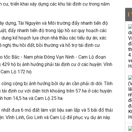
h cư, triển khai xây dựng các khu tái định cư trong năm
Xây dựng, Tài Nguyên và Môi trường đẩy nhanh tiến độ
huật; đẩy nhanh tiến độ trong lập hồ sơ quy hoạch các
i dung kế hoạch lựa chọn nhà thầu các tiểu dự án; xác
 nghị thu hồi đất; bồi thường và hỗ trợ tái định cư.
o tốc Bắc - Nam phía Đông Vạn Ninh - Cam Lộ đoạn
 429 hộ bị ảnh hưởng phải tái định cư ở các huyện: Vĩnh
, Cam Lộ 172 hộ.
h công cộng bị ảnh hưởng bởi dự án cần phải di dời. Tỉnh
u tái định cư với diện tích khoảng trên 57 ha ở các huyện:
inh hơn 14,5 ha và Cam Lộ 25 ha.
 nhất đưa 6 mỏ đất làm vật liệu san lấp và 5 bãi đổ thải
ện: Vĩnh Linh, Gio Linh và Cam Lộ để phục vụ dự án này.