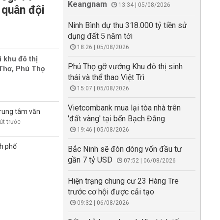
Keangnam
13:34 | 05/08/2026
 quân đội
Ninh Bình dự thu 318.000 tỷ tiền sử
dụng đất 5 năm tới
18:26 | 05/08/2026
i khu đô thị
Phú Thọ gỡ vướng Khu đô thị sinh
 Thơ, Phú Thọ
thái và thể thao Việt Trì
15:07 | 05/08/2026
Vietcombank mua lại tòa nhà trên
trung tâm văn
'đất vàng' tại bến Bạch Đằng
út trước
19:46 | 05/08/2026
nh phố
Bắc Ninh sẽ đón dòng vốn đầu tư
gần 7 tỷ USD
07:52 | 06/08/2026
Hiện trạng chung cư 23 Hàng Tre
trước cơ hội được cải tạo
09:32 | 06/08/2026