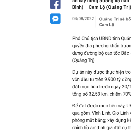
án xây dựng đường bộ cao 
Bình) – Cam Lộ (Quảng Trị)
04/08/2022
Quảng Trị sẽ bố
Cam Lộ
Phó Chủ tịch UBND tỉnh Quảng
quyền địa phương khẩn trươn
dựng đường bộ cao tốc Bắc 
(Quảng Trị).
Dự án này được thực hiện tro
vốn đầu tư trên 9.900 tỷ đồn
đặt mục tiêu trước ngày 20
tổng số 32,53 km, chiếm 70%
Để đạt được mục tiêu này, U
qua gồm: Vĩnh Linh, Gio Linh 
phóng mặt bằng; xây dựng kế
chỉnh hồ sơ định giá đất cụ t