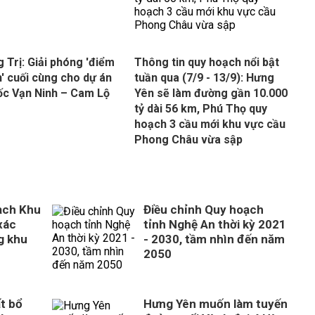
 Trị: Giải phóng 'điểm
Thông tin quy hoạch nổi bật
' cuối cùng cho dự án
tuần qua (7/9 - 13/9): Hưng
ốc Vạn Ninh – Cam Lộ
Yên sẽ làm đường gần 10.000
tỷ dài 56 km, Phú Thọ quy
hoạch 3 cầu mới khu vực cầu
Phong Châu vừa sập
ạch Khu
Điều chỉnh Quy hoạch
xác
tỉnh Nghệ An thời kỳ 2021
ng khu
- 2030, tầm nhìn đến năm
2050
t bổ
Hưng Yên muốn làm tuyến