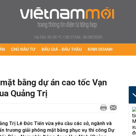
Hà Nội 30.06 °C
|
08:27AM, 06/08/2026
ÁN
CHỦ ĐẦU TƯ
ĐẤU GIÁ - ĐẤU THẦU
KINH DOANH
 mặt bằng dự án cao tốc Vạn
ua Quảng Trị
ảng Trị Lê Đức Tiến vừa yêu cầu các sở, ngành và
ẩn trương giải phóng mặt bằng phục vụ thi công Dự