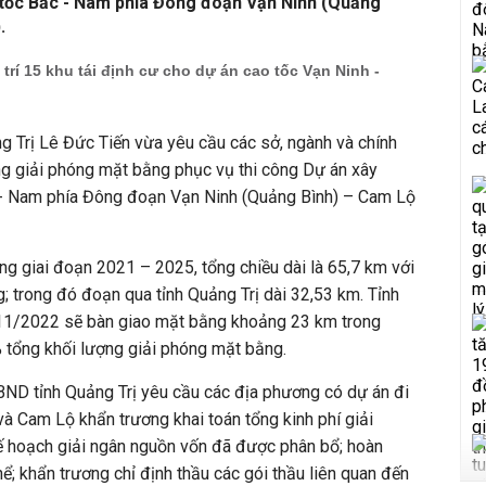
tốc Bắc - Nam phía Đông đoạn Vạn Ninh (Quảng
.
 trí 15 khu tái định cư cho dự án cao tốc Vạn Ninh -
 Trị Lê Đức Tiến vừa yêu cầu các sở, ngành và chính
g giải phóng mặt bằng phục vụ thi công Dự án xây
- Nam phía Đông đoạn Vạn Ninh (Quảng Bình) – Cam Lộ
ng giai đoạn 2021 – 2025, tổng chiều dài là 65,7 km với
g; trong đó đoạn qua tỉnh Quảng Trị dài 32,53 km. Tỉnh
/11/2022 sẽ bàn giao mặt bằng khoảng 23 km trong
 tổng khối lượng giải phóng mặt bằng.
BND tỉnh Quảng Trị yêu cầu các địa phương có dự án đi
và Cam Lộ khẩn trương khai toán tổng kinh phí giải
 hoạch giải ngân nguồn vốn đã được phân bổ; hoàn
hể; khẩn trương chỉ định thầu các gói thầu liên quan đến