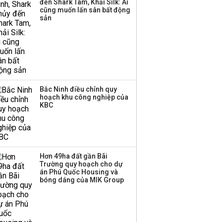
đến Shark Tam, Khải Silk: Ai
ba chữ số trong nửa
cũng muốn lấn sân bất động
đầu năm:
sản
Techcombank dẫn đầu,
Big4 tụt hạng
Bắc Ninh điều chỉnh quy
hoạch khu công nghiệp của
KBC
Hơn 49ha đất gần Bãi
Trường quy hoạch cho dự
án Phú Quốc Housing và
bóng dáng của MIK Group