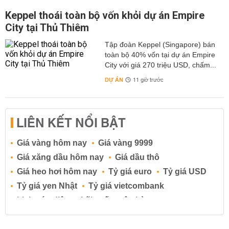
Keppel thoái toàn bộ vốn khỏi dự án Empire
City tại Thủ Thiêm
Tập đoàn Keppel (Singapore) bán
toàn bộ 40% vốn tại dự án Empire
City với giá 270 triệu USD, chấm...
DỰ ÁN
11 giờ trước
LIÊN KẾT NỔI BẬT
Giá vàng hôm nay
Giá vàng 9999
Giá xăng dầu hôm nay
Giá dầu thô
Giá heo hơi hôm nay
Tỷ giá euro
Tỷ giá USD
Tỷ giá yen Nhật
Tỷ giá vietcombank
Lịch cúp điện
Lãi suất ngân hàng
Lãi suất tiết kiệm
Lãi suất tiền gửi
Lãi suất ngân hàng Agribank