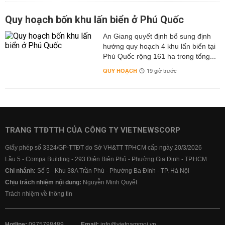
Quy hoạch bốn khu lấn biển ở Phú Quốc
An Giang quyết định bổ sung định
hướng quy hoạch 4 khu lấn biển tại
Phú Quốc rộng 161 ha trong tổng...
QUY HOẠCH
19 giờ trước
TRANG TTĐTTH CỦA CÔNG TY VIETNEWSCORP
Giấy phép số 3324/GP-TTĐT do Sở VH&TT TPHCM cấp ngày 20/3/2026
Lầu 5 - Compa Building - 293 Điện Biên Phủ - Phường Gia Định - TP.HCM
Chi nhánh:
Số 5 - Khu 38A Trần Phú - Phường Ba Đình - TP. Hà Nội
Chịu trách nhiệm nội dung:
Nguyễn Minh Quyết
Trách nhiệm về thông tin
Hotline:
0975798489
Email:
info@vietnammoi.vn