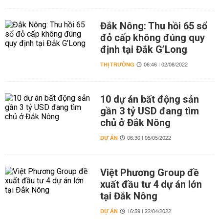
Đắk Nông: Thu hồi 65 sổ
đỏ cấp không đúng quy
định tại Đắk G’Long
THỊ TRƯỜNG
06:46 | 02/08/2022
10 dự án bất động sản
gần 3 tỷ USD đang tìm
chủ ở Đắk Nông
DỰ ÁN
06:30 | 05/05/2022
Việt Phương Group đề
xuất đầu tư 4 dự án lớn
tại Đắk Nông
DỰ ÁN
16:59 | 22/04/2022