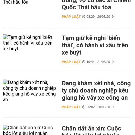
đồng, vợ cũ bác sĩ Chiêm
Quốc Thái hầu tòa
PHÁP LUẬT
08:29 | 26/06/2019
Tạm giữ kẻ nghi 'biến
thái', có hành vi xấu trên
xe buýt
PHÁP LUẬT
19:44 | 21/06/2019
Đang khám xét nhà, công
ty chủ doanh nghiệp kêu
giang hồ vây xe công an
PHÁP LUẬT
20:02 | 20/06/2019
Chăn dắt ăn xin: Cuộc