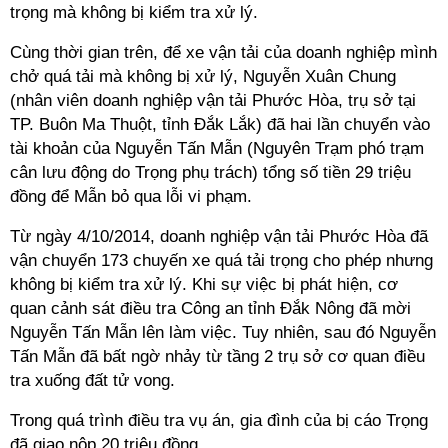
trọng mà không bị kiểm tra xử lý.
Cùng thời gian trên, để xe vận tải của doanh nghiệp mình
chở quá tải mà không bị xử lý, Nguyễn Xuân Chung
(nhân viên doanh nghiệp vận tải Phước Hòa, trụ sở tại
TP. Buôn Ma Thuột, tỉnh Đắk Lắk) đã hai lần chuyển vào
tài khoản của Nguyễn Tấn Mẫn (Nguyên Trạm phó trạm
cân lưu động do Trọng phụ trách) tổng số tiền 29 triệu
đồng để Mẫn bỏ qua lỗi vi phạm.
Từ ngày 4/10/2014, doanh nghiệp vận tải Phước Hòa đã
vận chuyển 173 chuyến xe quá tải trọng cho phép nhưng
không bị kiểm tra xử lý. Khi sự việc bị phát hiện, cơ
quan cảnh sát điều tra Công an tỉnh Đắk Nông đã mời
Nguyễn Tấn Mẫn lên làm việc. Tuy nhiên, sau đó Nguyễn
Tấn Mẫn đã bất ngờ nhảy từ tầng 2 trụ sở cơ quan điều
tra xuống đất tử vong.
Trong quá trình điều tra vụ án, gia đình của bị cáo Trọng
đã giao nộp 20 triệu đồng.