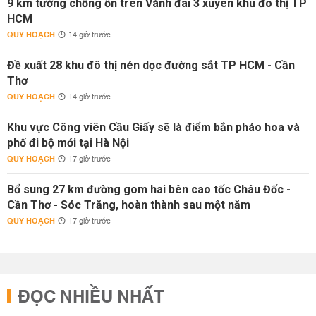
9 km tường chống ồn trên Vành đai 3 xuyên khu đô thị TP
HCM
QUY HOẠCH
14 giờ trước
Đề xuất 28 khu đô thị nén dọc đường sắt TP HCM - Cần
Thơ
QUY HOẠCH
14 giờ trước
Khu vực Công viên Cầu Giấy sẽ là điểm bắn pháo hoa và
phố đi bộ mới tại Hà Nội
QUY HOẠCH
17 giờ trước
Bổ sung 27 km đường gom hai bên cao tốc Châu Đốc -
Cần Thơ - Sóc Trăng, hoàn thành sau một năm
QUY HOẠCH
17 giờ trước
ĐỌC NHIỀU NHẤT