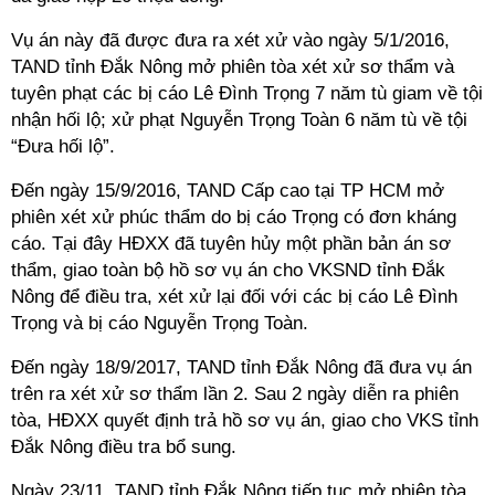
Vụ án này đã được đưa ra xét xử vào ngày 5/1/2016,
TAND tỉnh Đắk Nông mở phiên tòa xét xử sơ thẩm và
tuyên phạt các bị cáo Lê Đình Trọng 7 năm tù giam về tội
nhận hối lộ; xử phạt Nguyễn Trọng Toàn 6 năm tù về tội
“Đưa hối lộ”.
Đến ngày 15/9/2016, TAND Cấp cao tại TP HCM mở
phiên xét xử phúc thẩm do bị cáo Trọng có đơn kháng
cáo. Tại đây HĐXX đã tuyên hủy một phần bản án sơ
thẩm, giao toàn bộ hồ sơ vụ án cho VKSND tỉnh Đắk
Nông để điều tra, xét xử lại đối với các bị cáo Lê Đình
Trọng và bị cáo Nguyễn Trọng Toàn.
Đến ngày 18/9/2017, TAND tỉnh Đắk Nông đã đưa vụ án
trên ra xét xử sơ thẩm lần 2. Sau 2 ngày diễn ra phiên
tòa, HĐXX quyết định trả hồ sơ vụ án, giao cho VKS tỉnh
Đắk Nông điều tra bổ sung.
Ngày 23/11, TAND tỉnh Đắk Nông tiếp tục mở phiên tòa