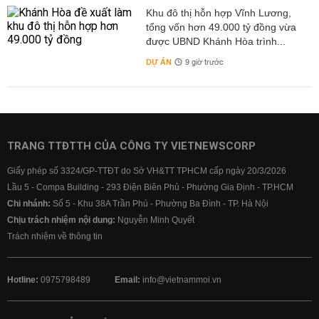
Khu đô thị hỗn hợp Vĩnh Lương,
tổng vốn hơn 49.000 tỷ đồng vừa
được UBND Khánh Hòa trình...
DỰ ÁN
9 giờ trước
TRANG TTĐTTH CỦA CÔNG TY VIETNEWSCORP
Giấy phép số 3324/GP-TTĐT do Sở VH&TT TPHCM cấp ngày 20/3/2026
Lầu 5 - Compa Building - 293 Điện Biên Phủ - Phường Gia Định - TP.HCM
Chi nhánh:
Số 5 - Khu 38A Trần Phú - Phường Ba Đình - TP. Hà Nội
Chịu trách nhiệm nội dung:
Nguyễn Minh Quyết
Trách nhiệm về thông tin
Hotline:
0975798489
Email:
info@vietnammoi.vn