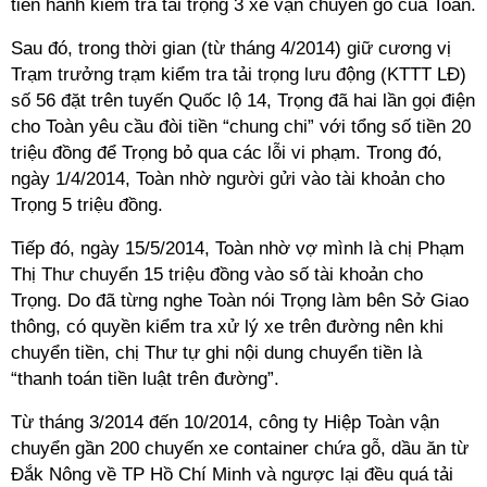
tiến hành kiểm tra tải trọng 3 xe vận chuyển gỗ của Toàn.
Sau đó, trong thời gian (từ tháng 4/2014) giữ cương vị
Trạm trưởng trạm kiểm tra tải trọng lưu động (KTTT LĐ)
số 56 đặt trên tuyến Quốc lộ 14, Trọng đã hai lần gọi điện
cho Toàn yêu cầu đòi tiền “chung chi” với tổng số tiền 20
triệu đồng để Trọng bỏ qua các lỗi vi phạm. Trong đó,
ngày 1/4/2014, Toàn nhờ người gửi vào tài khoản cho
Trọng 5 triệu đồng.
Tiếp đó, ngày 15/5/2014, Toàn nhờ vợ mình là chị Phạm
Thị Thư chuyển 15 triệu đồng vào số tài khoản cho
Trọng. Do đã từng nghe Toàn nói Trọng làm bên Sở Giao
thông, có quyền kiểm tra xử lý xe trên đường nên khi
chuyển tiền, chị Thư tự ghi nội dung chuyển tiền là
“thanh toán tiền luật trên đường”.
Từ tháng 3/2014 đến 10/2014, công ty Hiệp Toàn vận
chuyển gần 200 chuyến xe container chứa gỗ, dầu ăn từ
Đắk Nông về TP Hồ Chí Minh và ngược lại đều quá tải