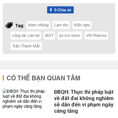
0
Chia sẻ
tham nhũng
Lạm thu
Kiến nghị
Tag:
công tác cán bộ
BOT
lợi ích nhóm
VN Pharma
Trần Thanh Mẫn
CÓ THỂ BẠN QUAN TÂM
ĐBQH: Thực thi pháp luật
về đất đai không nghiêm
sẽ dẫn đến vi phạm ngày
càng tăng