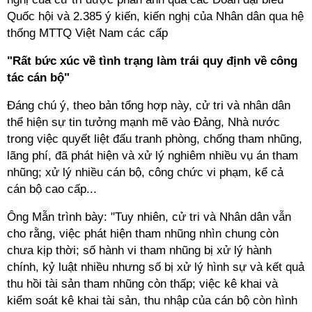
Quốc hội và 2.385 ý kiến, kiến nghị của Nhân dân qua hệ
thống MTTQ Việt Nam các cấp
"Rất bức xúc về
tình trạng làm trái quy định về công
tác cán bộ"
Đáng chú ý, theo bản tổng hợp này, cử tri và nhân dân
thể hiện sự tin tưởng mạnh mẽ vào Đảng, Nhà nước
trong việc quyết liệt đấu tranh phòng, chống tham nhũng,
lãng phí, đã phát hiện và xử lý nghiêm nhiều vụ án tham
nhũng; xử lý nhiều cán bộ, công chức vi phạm, kể cả
cán bộ cao cấp...
Ông Mẫn trình bày: "Tuy nhiên, cử tri và Nhân dân vẫn
cho rằng, việc phát hiện tham nhũng nhìn chung còn
chưa kịp thời; số hành vi tham nhũng bị xử lý hành
chính, kỷ luật nhiều nhưng số bị xử lý hình sự và kết quả
thu hồi tài sản tham nhũng còn thấp; việc kê khai và
kiểm soát kê khai tài sản, thu nhập của cán bộ còn hình