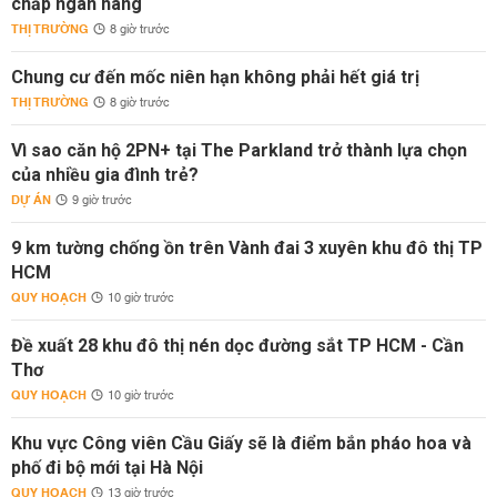
chấp ngân hàng
THỊ TRƯỜNG
8 giờ trước
Chung cư đến mốc niên hạn không phải hết giá trị
THỊ TRƯỜNG
8 giờ trước
Vì sao căn hộ 2PN+ tại The Parkland trở thành lựa chọn
của nhiều gia đình trẻ?
DỰ ÁN
9 giờ trước
9 km tường chống ồn trên Vành đai 3 xuyên khu đô thị TP
HCM
QUY HOẠCH
10 giờ trước
Đề xuất 28 khu đô thị nén dọc đường sắt TP HCM - Cần
Thơ
QUY HOẠCH
10 giờ trước
Khu vực Công viên Cầu Giấy sẽ là điểm bắn pháo hoa và
phố đi bộ mới tại Hà Nội
QUY HOẠCH
13 giờ trước