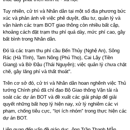
Tuy nhiên, cử tri và Nhân dân tại một số địa phương bức
xúc và phản ánh về việc phê duyệt, đầu tư, quản lý và
vận hành các trạm BOT giao thông còn nhiều bất cập,
khoảng cách đặt trạm thu phí quá dày, mức phí cao, gây
bất bình trong Nhân dân.
Đó là các trạm thu phí cầu Bến Thủy (Nghệ An), Sông
Rác (Hà Tĩnh), Tam Nông (Phú Thọ), Cai Lậy (Tiền
Giang) và Bờ Đậu (Thái Nguyên); việc quản lý chưa chặt
chẽ, gây lãng phí và thất thoát".
Trên cơ sở đó, cử tri và Nhân dân hoan nghênh việc Thủ
tướng Chính phủ đã chỉ đạo Bộ Giao thông Vận tải rà
soát các dự án BOT và đề xuất các giải pháp để giải
quyết những bất hợp lý hiện nay, xử lý nghiêm các vi
phạm, chống tiêu cực, “lợi ích nhóm” trong thực hiện các
dự án BOT.
Liên quan đến vấn đề giáo dục, ông Trần Thanh Mẫn