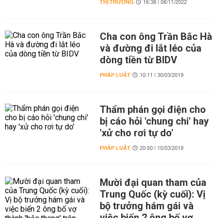
THỊ TRƯỜNG
16:38 | 08/11/2022
Cha con ông Trần Bắc Hà
và đường đi lắt léo của
dòng tiền từ BIDV
PHÁP LUẬT
10:11 | 30/03/2019
Thẩm phán gọi điện cho
bị cáo hỏi 'chung chi' hay
'xử cho rơi tự do'
PHÁP LUẬT
20:50 | 15/03/2019
Mười đại quan tham của
Trung Quốc (kỳ cuối): Vị
bộ trưởng hám gái và
việc biến 2 ông bố vợ