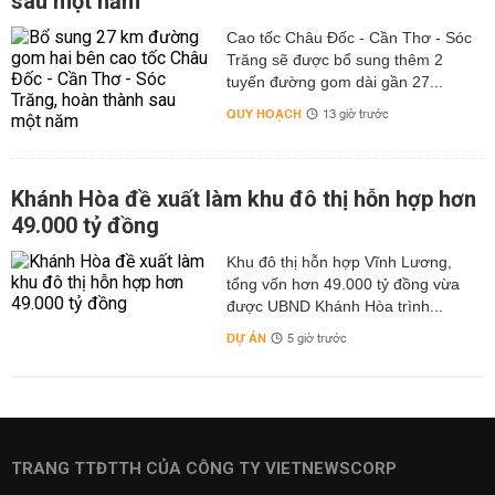
sau một năm
Cao tốc Châu Đốc - Cần Thơ - Sóc
Trăng sẽ được bổ sung thêm 2
tuyến đường gom dài gần 27...
QUY HOẠCH
13 giờ trước
Khánh Hòa đề xuất làm khu đô thị hỗn hợp hơn
49.000 tỷ đồng
Khu đô thị hỗn hợp Vĩnh Lương,
tổng vốn hơn 49.000 tỷ đồng vừa
được UBND Khánh Hòa trình...
DỰ ÁN
5 giờ trước
TRANG TTĐTTH CỦA CÔNG TY VIETNEWSCORP