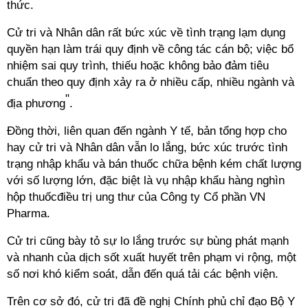
thức.
Cử tri và Nhân dân rất bức xúc về tình trạng lạm dụng
quyền hạn làm trái quy định về công tác cán bộ; việc bổ
nhiệm sai quy trình, thiếu hoặc không bảo đảm tiêu
chuẩn theo quy định xảy ra ở nhiều cấp, nhiều ngành và
"
địa phương
.
Đồng thời, liên quan đến ngành Y tế, bản tổng hợp cho
hay cử tri và Nhân dân vẫn lo lắng, bức xúc trước tình
trạng nhập khẩu và bán thuốc chữa bệnh kém chất lượng
với số lượng lớn, đặc biệt là vụ nhập khẩu hàng nghìn
hộp thuốcđiều trị ung thư của Công ty Cổ phần VN
Pharma.
Cử tri cũng bày tỏ sự lo lắng trước sự bùng phát mạnh
và nhanh của dịch sốt xuất huyết trên phạm vi rộng, một
số nơi khó kiểm soát, dẫn đến quá tải các bệnh viện.
Trên cơ sở đó, cử tri đã đề nghị Chính phủ chỉ đạo Bộ Y