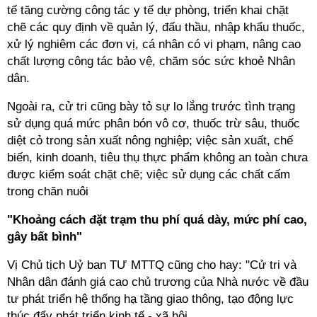
tế tăng cường công tác y tế dự phòng, triển khai chặt
chẽ các quy định về quản lý, đấu thầu, nhập khẩu thuốc,
xử lý nghiêm các đơn vị, cá nhân có vi phạm, nâng cao
chất lượng công tác bảo vệ, chăm sóc sức khoẻ Nhân
dân.
Ngoài ra, cử tri cũng bày tỏ sự lo lắng trước tình trạng
sử dụng quá mức phân bón vô cơ, thuốc trừ sâu, thuốc
diệt cỏ trong sản xuất nông nghiệp; việc sản xuất, chế
biến, kinh doanh, tiêu thụ thực phẩm không an toàn chưa
được kiểm soát chặt chẽ; việc sử dụng các chất cấm
trong chăn nuôi
"Khoảng cách đặt trạm thu phí quá dày, mức phí cao,
gây bất bình"
Vị Chủ tịch Uỷ ban TƯ MTTQ cũng cho hay: "Cử tri và
Nhân dân đánh giá cao chủ trương của Nhà nước về đầu
tư phát triển hệ thống hạ tầng giao thông, tạo động lực
thúc đẩy phát triển kinh tế - xã hội.