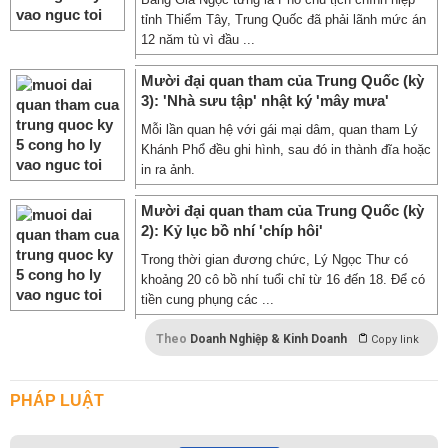
tỉnh Thiểm Tây, Trung Quốc đã phải lãnh mức án
12 năm tù vì đầu ...
Mười đại quan tham của Trung Quốc (kỳ
3): 'Nhà sưu tập' nhật ký 'mây mưa'
Mỗi lần quan hệ với gái mại dâm, quan tham Lý
Khánh Phổ đều ghi hình, sau đó in thành đĩa hoặc
in ra ảnh.
Mười đại quan tham của Trung Quốc (kỳ
2): Kỷ lục bồ nhí 'chíp hôi'
Trong thời gian đương chức, Lý Ngọc Thư có
khoảng 20 cô bồ nhí tuổi chỉ từ 16 đến 18. Để có
tiền cung phụng các ...
Theo
Doanh Nghiệp & Kinh Doanh
Copy link
PHÁP LUẬT