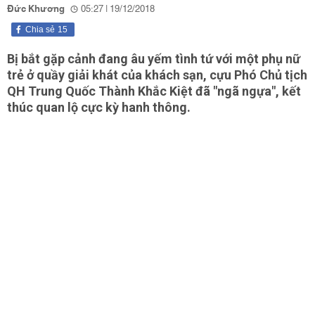
Đức Khương
05:27 | 19/12/2018
Chia sẻ
15
Bị bắt gặp cảnh đang âu yếm tình tứ với một phụ nữ
trẻ ở quầy giải khát của khách sạn, cựu Phó Chủ tịch
QH Trung Quốc Thành Khắc Kiệt đã "ngã ngựa", kết
thúc quan lộ cực kỳ hanh thông.