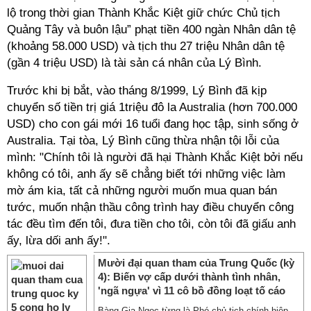
lộ trong thời gian Thành Khắc Kiệt giữ chức Chủ tịch
Quảng Tây và buôn lậu” phạt tiền 400 ngàn Nhân dân tệ
(khoảng 58.000 USD) và tịch thu 27 triệu Nhân dân tệ
(gần 4 triệu USD) là tài sản cá nhân của Lý Bình.
Trước khi bị bắt, vào tháng 8/1999, Lý Bình đã kịp
chuyển số tiền trị giá 1triệu đô la Australia (hơn 700.000
USD) cho con gái mới 16 tuổi đang học tập, sinh sống ở
Australia. Tại tòa, Lý Bình cũng thừa nhận tội lỗi của
mình: "Chính tôi là người đã hại Thành Khắc Kiệt bởi nếu
không có tôi, anh ấy sẽ chẳng biết tới những việc làm
mờ ám kia, tất cả những người muốn mua quan bán
tước, muốn nhận thầu công trình hay điều chuyển công
tác đều tìm đến tôi, đưa tiền cho tôi, còn tôi đã giấu anh
ấy, lừa dối anh ấy!".
Mười đại quan tham của Trung Quốc (kỳ
4): Biến vợ cấp dưới thành tình nhân,
'ngã ngựa' vì 11 cô bồ đồng loạt tố cáo
Bàng Gia Ngọc từng là Phó chủ tịch chính hiệp