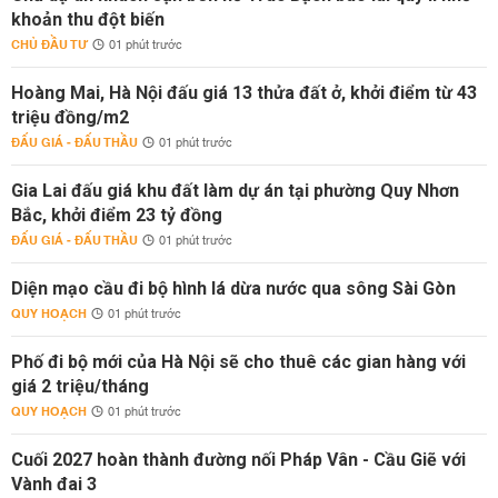
khoản thu đột biến
CHỦ ĐẦU TƯ
01 phút trước
Hoàng Mai, Hà Nội đấu giá 13 thửa đất ở, khởi điểm từ 43
triệu đồng/m2
ĐẤU GIÁ - ĐẤU THẦU
01 phút trước
Gia Lai đấu giá khu đất làm dự án tại phường Quy Nhơn
Bắc, khởi điểm 23 tỷ đồng
ĐẤU GIÁ - ĐẤU THẦU
01 phút trước
Diện mạo cầu đi bộ hình lá dừa nước qua sông Sài Gòn
QUY HOẠCH
01 phút trước
Phố đi bộ mới của Hà Nội sẽ cho thuê các gian hàng với
giá 2 triệu/tháng
QUY HOẠCH
01 phút trước
Cuối 2027 hoàn thành đường nối Pháp Vân - Cầu Giẽ với
Vành đai 3