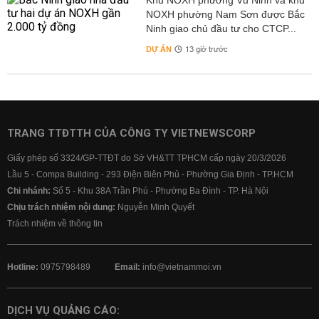
Khu NOXH phường Vũ Ninh và khu
NOXH phường Nam Sơn được Bắc
Ninh giao chủ đầu tư cho CTCP...
DỰ ÁN
13 giờ trước
TRANG TTĐTTH CỦA CÔNG TY VIETNEWSCORP
Giấy phép số 3324/GP-TTĐT do Sở VH&TT TPHCM cấp ngày 20/3/2026
Lầu 5 - Compa Building - 293 Điện Biên Phủ - Phường Gia Định - TP.HCM
Chi nhánh:
Số 5 - Khu 38A Trần Phú - Phường Ba Đình - TP. Hà Nội
Chịu trách nhiệm nội dung:
Nguyễn Minh Quyết
Trách nhiệm về thông tin
Hotline:
0975798489
Email:
info@vietnammoi.vn
DỊCH VỤ QUẢNG CÁO: