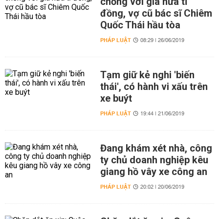
chồng với giá nửa tỉ
đồng, vợ cũ bác sĩ Chiêm
Quốc Thái hầu tòa
PHÁP LUẬT
08:29 | 26/06/2019
Tạm giữ kẻ nghi 'biến
thái', có hành vi xấu trên
xe buýt
PHÁP LUẬT
19:44 | 21/06/2019
Đang khám xét nhà, công
ty chủ doanh nghiệp kêu
giang hồ vây xe công an
PHÁP LUẬT
20:02 | 20/06/2019