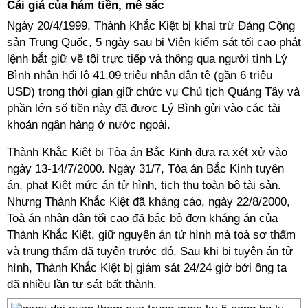
Cái giá của hám tiền, mê sắc
Ngày 20/4/1999, Thành Khắc Kiệt bị khai trừ Đảng Cộng
sản Trung Quốc, 5 ngày sau bị Viện kiểm sát tối cao phát
lệnh bắt giữ về tội trực tiếp và thông qua người tình Lý
Bình nhận hối lộ 41,09 triệu nhân dân tệ (gần 6 triệu
USD) trong thời gian giữ chức vụ Chủ tịch Quảng Tây và
phần lớn số tiền này đã được Lý Bình gửi vào các tài
khoản ngân hàng ở nước ngoài.
Thành Khắc Kiệt bị Tòa án Bắc Kinh đưa ra xét xử vào
ngày 13-14/7/2000. Ngày 31/7, Tòa án Bắc Kinh tuyên
án, phạt Kiệt mức án tử hình, tịch thu toàn bộ tài sản.
Nhưng Thành Khắc Kiệt đã kháng cáo, ngày 22/8/2000,
Toà án nhân dân tối cao đã bác bỏ đơn kháng án của
Thành Khắc Kiệt, giữ nguyên án tử hình mà toà sơ thẩm
và trung thẩm đã tuyên trước đó. Sau khi bị tuyên án tử
hình, Thành Khắc Kiệt bị giám sát 24/24 giờ bởi ông ta
đã nhiều lần tự sát bất thành.