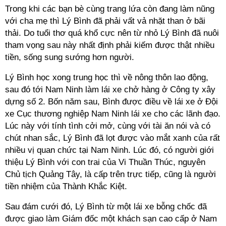
Trong khi các bạn bè cùng trang lứa còn đang làm nũng
với cha mẹ thì Lý Bình đã phải vất vả nhặt than ở bãi
thải. Do tuổi thơ quá khổ cực nên từ nhỏ Lý Bình đã nuôi
tham vọng sau này nhất định phải kiếm được thật nhiều
tiền, sống sung sướng hơn người.
Lý Bình học xong trung học thì về nông thôn lao động,
sau đó tới Nam Ninh làm lái xe chở hàng ở Công ty xây
dựng số 2. Bốn năm sau, Bình được điều về lái xe ở Đội
xe Cục thương nghiệp Nam Ninh lái xe cho các lãnh đạo.
Lúc này với tính tình cởi mở, cùng với tài ăn nói và có
chút nhan sắc, Lý Bình đã lọt được vào mắt xanh của rất
nhiều vị quan chức tại Nam Ninh. Lúc đó, có người giới
thiệu Lý Bình với con trai của Vi Thuần Thúc, nguyên
Chủ tịch Quảng Tây, là cấp trên trực tiếp, cũng là người
tiền nhiệm của Thành Khắc Kiệt.
Sau đám cưới đó, Lý Bình từ một lái xe bỗng chốc đã
được giao làm Giám đốc một khách sạn cao cấp ở Nam