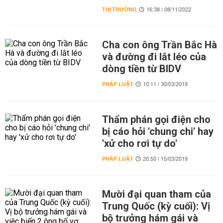
THỊ TRƯỜNG
16:38 | 08/11/2022
Cha con ông Trần Bắc Hà
và đường đi lắt léo của
dòng tiền từ BIDV
PHÁP LUẬT
10:11 | 30/03/2019
Thẩm phán gọi điện cho
bị cáo hỏi 'chung chi' hay
'xử cho rơi tự do'
PHÁP LUẬT
20:50 | 15/03/2019
Mười đại quan tham của
Trung Quốc (kỳ cuối): Vị
bộ trưởng hám gái và