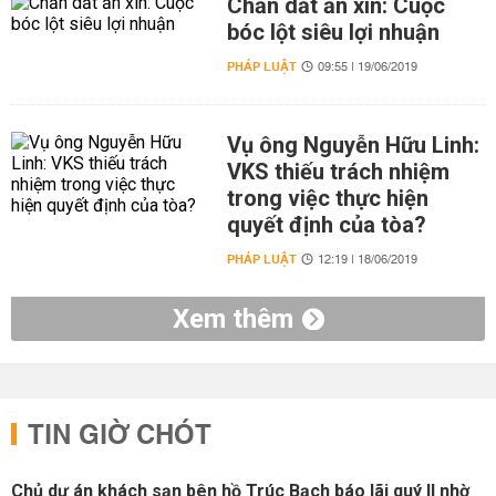
Chăn dắt ăn xin: Cuộc
bóc lột siêu lợi nhuận
PHÁP LUẬT
09:55 | 19/06/2019
Vụ ông Nguyễn Hữu Linh:
VKS thiếu trách nhiệm
trong việc thực hiện
quyết định của tòa?
PHÁP LUẬT
12:19 | 18/06/2019
Xem thêm
TIN GIỜ CHÓT
Chủ dự án khách sạn bên hồ Trúc Bạch báo lãi quý II nhờ