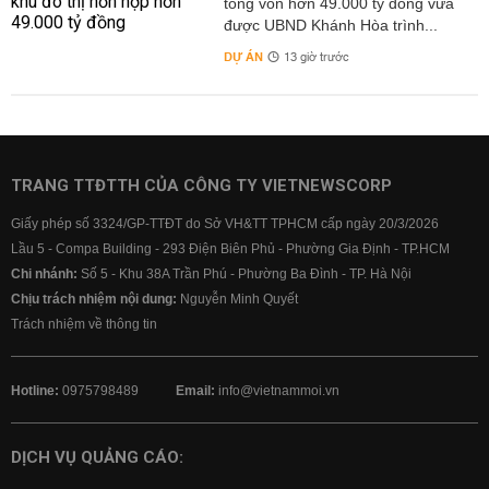
tổng vốn hơn 49.000 tỷ đồng vừa
được UBND Khánh Hòa trình...
DỰ ÁN
13 giờ trước
TRANG TTĐTTH CỦA CÔNG TY VIETNEWSCORP
Giấy phép số 3324/GP-TTĐT do Sở VH&TT TPHCM cấp ngày 20/3/2026
Lầu 5 - Compa Building - 293 Điện Biên Phủ - Phường Gia Định - TP.HCM
Chi nhánh:
Số 5 - Khu 38A Trần Phú - Phường Ba Đình - TP. Hà Nội
Chịu trách nhiệm nội dung:
Nguyễn Minh Quyết
Trách nhiệm về thông tin
Hotline:
0975798489
Email:
info@vietnammoi.vn
DỊCH VỤ QUẢNG CÁO: