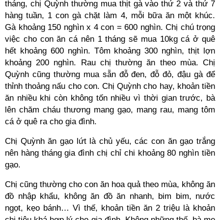
tháng, chị Quỳnh thường mua thịt gà vào thứ 2 và thứ 7
hàng tuần, 1 con gà chặt làm 4, mỗi bữa ăn một khúc.
Gà khoảng 150 nghìn x 4 con = 600 nghìn. Chị chú trọng
việc cho con ăn cá nên 1 tháng sẽ mua 10kg cá ở quê
hết khoảng 600 nghìn. Tôm khoảng 300 nghìn, thịt lợn
khoảng 200 nghìn. Rau chị thường ăn theo mùa. Chị
Quỳnh cũng thường mua sẵn đỗ đen, đỗ đỏ, đậu gà để
thỉnh thoảng nấu cho con. Chị Quỳnh cho hay, khoản tiền
ăn nhiều khi còn không tốn nhiều vì thời gian trước, bà
lên chăm cháu thương mang gạo, mang rau, mang tôm
cá ở quê ra cho gia đình.
Chị Quỳnh ăn gạo lứt là chủ yếu, các con ăn gạo trắng
nên hàng tháng gia đình chị chỉ chi khoảng 80 nghìn tiền
gạo.
Chị cũng thường cho con ăn hoa quả theo mùa, không ăn
đồ nhập khẩu, không ăn đồ ăn nhanh, bim bim, nước
ngọt, kẹo bánh… Vì thế, khoản tiền ăn 2 triệu là khoản
chi tiêu khá hợp lý cho gia đình. Không những thế, bà mẹ