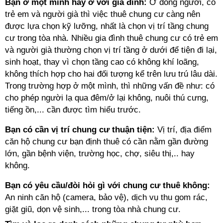
Bạn ở một mình hay ở với gia đình:
Ở đông người, có
trẻ em và người già thì việc thuê chung cư càng nên
được lựa chọn kỹ lưỡng, nhất là chọn vị trí tầng chung
cư trong tòa nhà. Nhiều gia đình thuê chung cư có trẻ em
và người già thường chọn vị trí tầng ở dưới để tiện đi lại,
sinh hoạt, thay vì chọn tầng cao có không khí loãng,
không thích hợp cho hai đối tượng kể trên lưu trú lâu dài.
Trong trường hợp ở một mình, thì những vấn đề như: có
cho phép người lạ qua đêm/ở lại không, nuôi thú cưng,
tiếng ồn,... cần được tìm hiểu trước.
Bạn có cần vị trí chung cư thuận tiện:
Vị trí, địa điểm
căn hộ chung cư bạn định thuê có cần nằm gần đường
lớn, gần bệnh viện, trường học, chợ, siêu thị,.. hay
không.
Bạn có yêu cầu/đòi hỏi gì với chung cư thuê không:
An ninh căn hộ (camera, bảo vệ), dịch vụ thu gom rác,
giặt giũ, dọn vệ sinh,... trong tòa nhà chung cư.