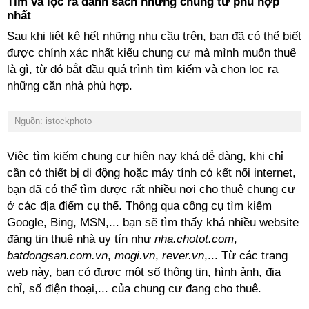
Tìm và lọc ra danh sách những chung tư phù hợp
nhất
Sau khi liệt kê hết những nhu cầu trên, bạn đã có thể biết
được chính xác nhất kiểu chung cư mà mình muốn thuê
là gì, từ đó bắt đầu quá trình tìm kiếm và chọn lọc ra
những căn nhà phù hợp.
Nguồn: istockphoto
Việc tìm kiếm chung cư hiện nay khá dễ dàng, khi chỉ
cần có thiết bị di động hoặc máy tính có kết nối internet,
bạn đã có thể tìm được rất nhiều nơi cho thuê chung cư
ở các địa điểm cụ thể. Thông qua công cụ tìm kiếm
Google, Bing, MSN,... bạn sẽ tìm thấy khá nhiều website
đăng tin thuê nhà uy tín như
nha.chotot.com
,
batdongsan.com.vn
,
mogi.vn
,
rever.vn
,... Từ các trang
web này, bạn có được một số thông tin, hình ảnh, địa
chỉ, số điện thoại,... của chung cư đang cho thuê.