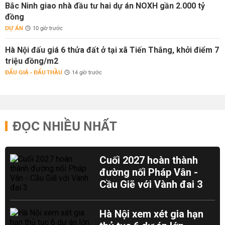
Bắc Ninh giao nhà đầu tư hai dự án NOXH gần 2.000 tỷ
đồng
DỰ ÁN
10 giờ trước
Hà Nội đấu giá 6 thửa đất ở tại xã Tiến Thắng, khởi điểm 7
triệu đồng/m2
ĐẤU GIÁ - ĐẤU THẦU
14 giờ trước
ĐỌC NHIỀU NHẤT
Cuối 2027 hoàn thành
đường nối Pháp Vân -
Cầu Giẽ với Vành đai 3
Hà Nội xem xét gia hạn