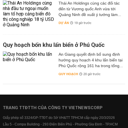
Thái An Holdings cùng các đối tác
đến từ Vương quốc Anh vừa tới
Quảng Ninh đề xuất ý tưởng làm...
DỰ ÁN
19 giờ trước
Quy hoạch bốn khu lấn biển ở Phú Quốc
An Giang quyết định bổ sung định
hướng quy hoạch 4 khu lấn biển tại
Phú Quốc rộng 161 ha trong tổng...
QUY HOẠCH
20 giờ trước
TRANG TTĐTTH CỦA CÔNG TY VIETNEWSCORP
Giấy phép số 3324/GP-TTĐT do Sở VH&TT TPHCM cấp ngày 20/3/2026
Lầu 5 - Compa Building - 293 Điện Biên Phủ - Phường Gia Định - TP.HCM