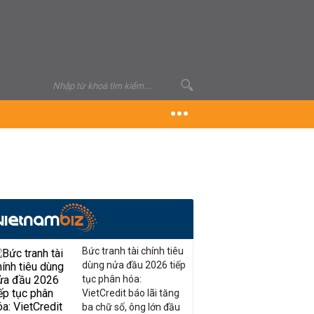
Bức tranh tài chính tiêu
dùng nửa đầu 2026 tiếp
tục phân hóa:
VietCredit báo lãi tăng
ba chữ số, ông lớn đầu