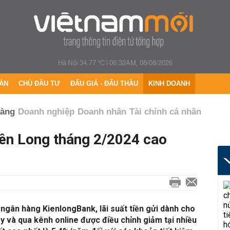
Hà Nội 34.77 °C
|
06:32AM, 08/08/2026
ÁN
CHỦ ĐẦU TƯ
ĐẤU GIÁ - ĐẤU THẦU
KINH DOANH
hàng
Doanh nghiệp
Doanh nhân
Tài chính cá nhân
iên Long tháng 2/2024 cao
 ngân hàng KienlongBank, lãi suất tiền gửi dành cho
y và qua kênh online được điều chỉnh giảm tại nhiều