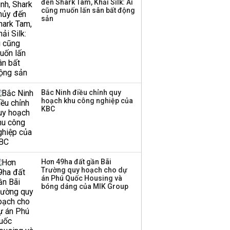
đến Shark Tam, Khải Silk: Ai
công ty khác đã giải thể
cũng muốn lấn sân bất động
sản
Bắc Ninh điều chỉnh quy
hoạch khu công nghiệp của
KBC
Hơn 49ha đất gần Bãi
Trường quy hoạch cho dự
án Phú Quốc Housing và
bóng dáng của MIK Group