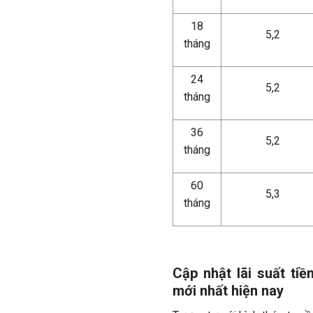
18
5,2
tháng
24
5,2
tháng
36
5,2
tháng
60
5,3
tháng
Cập nhật lãi suất ti
mới nhất hiện nay