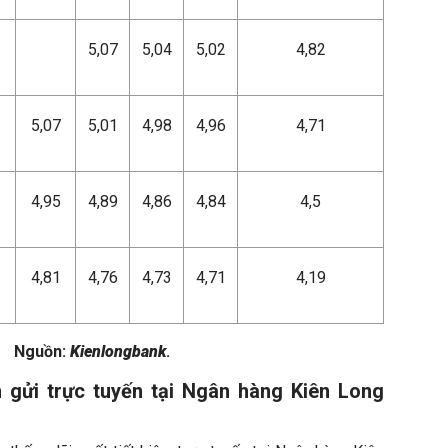
5,07
5,04
5,02
4,82
5,07
5,01
4,98
4,96
4,71
4,95
4,89
4,86
4,84
4,5
4,81
4,76
4,73
4,71
4,19
Nguồn:
Kienlongbank
.
ền gửi trực tuyến tại Ngân hàng Kiên Long