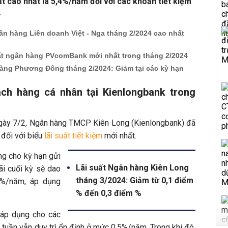
uất cao nhất là 5,4%/năm đối với các khoản tiết kiệm
.
gân hàng Liên doanh Việt - Nga tháng 2/2024 cao nhất
uất ngân hàng PVcomBank mới nhất trong tháng 2/2024
hàng Phương Đông tháng 2/2024: Giảm tại các kỳ hạn
ách hàng cá nhân tại Kienlongbank trong
ngày 7/2, Ngân hàng TMCP Kiên Long (Kienlongbank) đã
 đối với biểu
lãi suất tiết kiệm
mới nhất.
ộng cho kỳ hạn gửi
Lãi suất Ngân hàng Kiên Long
lãi cuối kỳ sẽ dao
tháng 3/2024: Giảm từ 0,1 điểm
3%/năm, áp dụng
% đến 0,3 điểm %
áp dụng cho các
3 tuần vẫn duy trì ổn định ở mức 0,5%/năm. Trong khi đó,