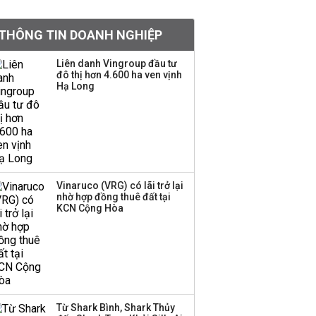
khoản
THÔNG TIN DOANH NGHIỆP
Quy hoạch 4 khu lấn
biển ở Phú Quốc
Liên danh Vingroup đầu tư
đô thị hơn 4.600 ha ven vịnh
Hạ Long
Một thương hiệu thời
trang Việt đóng cửa
sau 5 năm hoạt động,
thanh lý toàn bộ cửa
hàng
Vinaruco (VRG) có lãi trở lại
nhờ hợp đồng thuê đất tại
Dự án Sheraton Phú
KCN Cộng Hòa
Quốc bị buộc chấm dứt
hoạt động
Công ty 100 tỷ của
Huấn Hoa Hồng bỗng
Từ Shark Bình, Shark Thủy
dưng ‘biến mất’, một