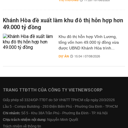
THỊ TRƯỜNG
11:26 | 07/08/2026
Khánh Hòa đề xuất làm khu đô thị hỗn hợp hơn
49.000 tỷ đồng
Khu đô thị hỗn hợp Vĩnh Lương,
tổng vốn hơn 49.000 tỷ đồng vừa
được UBND Khánh Hòa trình...
DỰ ÁN
15:04 | 07/08/2026
TRANG TTĐTTH CỦA CÔNG TY VIETNEWSCORP
Giấy phép số 3324/GP-TTĐT do Sở VH&TT TPHCM cấp ngày 20/3/2026
Lầu 5 - Compa Building - 293 Điện Biên Phủ - Phường Gia Định - TP.HCM
Chi nhánh:
Số 5 - Khu 38A Trần Phú - Phường Ba Đình - TP. Hà Nội
Chịu trách nhiệm nội dung:
Nguyễn Minh Quyết
Trách nhiệm về thông tin