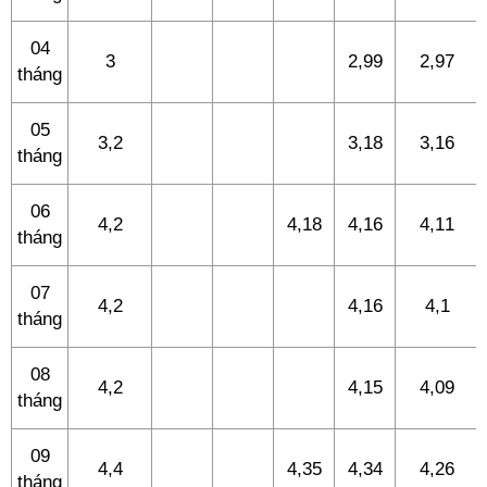
04
3
2,99
2,97
tháng
05
3,2
3,18
3,16
tháng
06
4,2
4,18
4,16
4,11
tháng
07
4,2
4,16
4,1
tháng
08
4,2
4,15
4,09
tháng
09
4,4
4,35
4,34
4,26
tháng