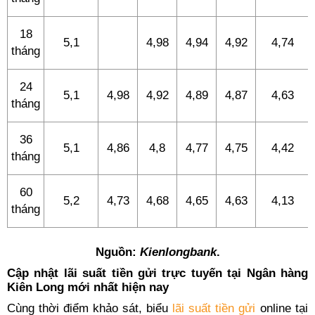
18
5,1
4,98
4,94
4,92
4,74
tháng
24
5,1
4,98
4,92
4,89
4,87
4,63
tháng
36
5,1
4,86
4,8
4,77
4,75
4,42
tháng
60
5,2
4,73
4,68
4,65
4,63
4,13
tháng
Nguồn:
Kienlongbank
.
Cập nhật lãi suất tiền gửi trực tuyến tại Ngân hàng
Kiên Long mới nhất hiện nay
Cùng thời điểm khảo sát, biểu
lãi suất tiền gửi
online tại