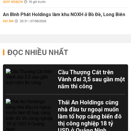
QUY HOẠCH
16 giờ trước
An Bình Phát Holdings làm khu NOXH ở Bồ Đề, Long Biên
DỰ ÁN
20:31 | 07/08/2026
ĐỌC NHIỀU NHẤT
Cầu Thượng Cát trên
Vành đai 3,5 sau gần một
năm thi công
Thái An Holdings cùng
nhà đầu tư ngoại muốn
làm tổ hợp cảng biển đô
thị công nghiệp 18 tỷ
USD ở Quảng Ninh