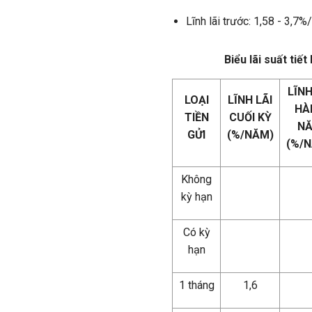
Lĩnh lãi trước: 1,58 - 3,7%
Biểu lãi suất tiế
LĨNH
LOẠI
LĨNH LÃI
HÀ
TIỀN
CUỐI KỲ
N
GỬI
(%/NĂM)
(%/
Không
kỳ hạn
Có kỳ
hạn
1 tháng
1,6