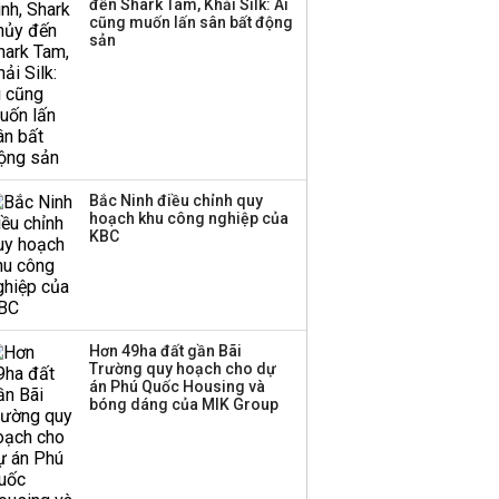
đến Shark Tam, Khải Silk: Ai
thương mại hàng đầu?
cũng muốn lấn sân bất động
sản
Bắc Ninh điều chỉnh quy
hoạch khu công nghiệp của
KBC
Hơn 49ha đất gần Bãi
Trường quy hoạch cho dự
án Phú Quốc Housing và
bóng dáng của MIK Group