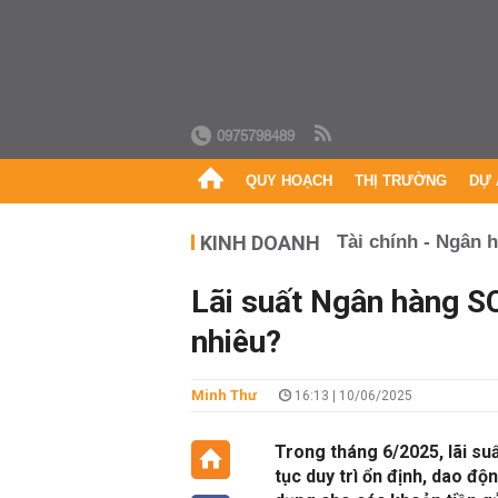
0975798489
QUY HOẠCH
THỊ TRƯỜNG
DỰ 
KINH DOANH
Tài chính - Ngân 
Lãi suất Ngân hàng S
nhiêu?
Minh Thư
16:13 | 10/06/2025
Trong tháng 6/2025, lãi su
tục duy trì ổn định, dao đ