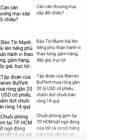
Cán cân thương mại
sắp đổi chiều?
Bảo Tín Mạnh Hải lên
tiếng phủ nhận hành vi
thao túng, găm hàng,
đẩy giá, trục lợi
Tập đoàn của Warren
Buffett mua ròng gần
20 tỷ USD cổ phiếu,
chấm dứt chuỗi bán
ròng 14 quý
Chuỗi phòng gym tại
TP HCM bất ngờ đóng
cửa tất cả cơ sở, hàng
trăm hội viên bơ vơ