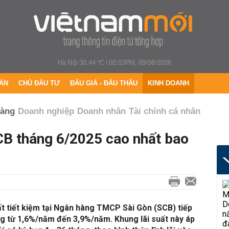
Hà Nội 30.44 °C
|
02:03PM, 09/08/2026
ÁN
CHỦ ĐẦU TƯ
ĐẤU GIÁ - ĐẤU THẦU
KINH DOANH
hàng
Doanh nghiệp
Doanh nhân
Tài chính cá nhân
CB tháng 6/2025 cao nhất bao
ất tiết kiệm tại Ngân hàng TMCP Sài Gòn (SCB) tiếp
ộng từ 1,6%/năm đến 3,9%/năm. Khung lãi suất này áp