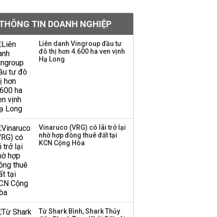
Chân dung ông chủ kín
THÔNG TIN DOANH NGHIỆP
tiếng đứng sau tiệm
vàng Mi Hồng: Từ phụ
Liên danh Vingroup đầu tư
xe, sửa đồ điện tử cũ
đô thị hơn 4.600 ha ven vịnh
đến gây dựng thương
Hạ Long
hiệu hơn 35 năm tuổi
SSI Research chỉ ra hai
yếu tố quyết định động
lực tăng trưởng nửa
cuối năm
Vinaruco (VRG) có lãi trở lại
nhờ hợp đồng thuê đất tại
PNJ công bố thông tin
KCN Cộng Hòa
bất thường liên quan
đến vấn đề nộp thuế
Ông Trump sắp có
quyền tùy ý áp thuế
Từ Shark Bình, Shark Thủy
100% lên những đối tác