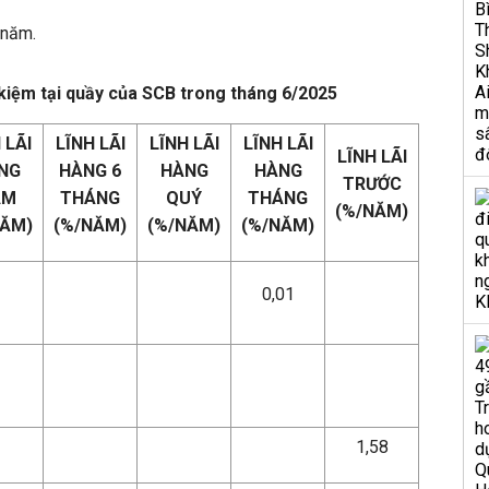
/năm.
t kiệm tại quầy của SCB trong tháng 6/2025
 LÃI
LĨNH LÃI
LĨNH LÃI
LĨNH LÃI
LĨNH LÃI
NG
HÀNG 6
HÀNG
HÀNG
TRƯỚC
ĂM
THÁNG
QUÝ
THÁNG
(%/NĂM)
NĂM)
(%/NĂM)
(%/NĂM)
(%/NĂM)
0,01
1,58