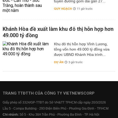
tuyến đường gom dài gần 27...
QUY HOẠCH
11 giờ trước
Khánh Hòa đề xuất làm khu đô thị hỗn hợp hơn
49.000 tỷ đồng
Khu đô thị hỗn hợp Vĩnh Lương,
tổng vốn hơn 49.000 tỷ đồng vừa
được UBND Khánh Hòa trình...
DỰ ÁN
3 giờ trước
TRANG TTĐTTH CỦA CÔNG TY VIETNEWSCORP
Giấy phép số 3324/GP-TTĐT do Sở VH&TT TPHCM cấp ngày 20/3/2026
Lầu 5 - Compa Building - 293 Điện Biên Phủ - Phường Gia Định - TP.HCM
Chi nhánh:
Số 5 - Khu 38A Trần Phú - Phường Ba Đình - TP. Hà Nội