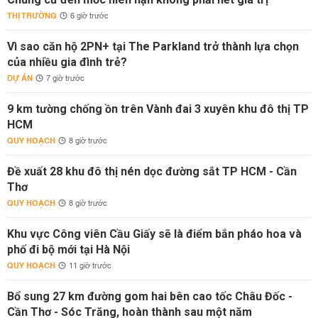
THỊ TRƯỜNG
6 giờ trước
Vì sao căn hộ 2PN+ tại The Parkland trở thành lựa chọn
của nhiều gia đình trẻ?
DỰ ÁN
7 giờ trước
9 km tường chống ồn trên Vành đai 3 xuyên khu đô thị TP
HCM
QUY HOẠCH
8 giờ trước
Đề xuất 28 khu đô thị nén dọc đường sắt TP HCM - Cần
Thơ
QUY HOẠCH
8 giờ trước
Khu vực Công viên Cầu Giấy sẽ là điểm bắn pháo hoa và
phố đi bộ mới tại Hà Nội
QUY HOẠCH
11 giờ trước
Bổ sung 27 km đường gom hai bên cao tốc Châu Đốc -
Cần Thơ - Sóc Trăng, hoàn thành sau một năm