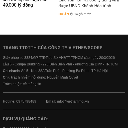
tổng vốn hơn 49.000 tỷ đồng vừa
được UBND Khánh Hòa trình...
DỰ ÁN
14 giờ trước
TRANG TTĐTTH CỦA CÔNG TY VIETNEWSCORP
Giấy phép số 3324/GP-TTĐT do Sở VH&TT TPHCM cấp ngày 20/3/2026
Lầu 5 - Compa Building - 293 Điện Biên Phủ - Phường Gia Định - TP.HCM
Chi nhánh:
Số 5 - Khu 38A Trần Phú - Phường Ba Đình - TP. Hà Nội
Chịu trách nhiệm nội dung:
Nguyễn Minh Quyết
Trách nhiệm về thông tin
Hotline:
0975798489
Email:
info@vietnammoi.vn
DỊCH VỤ QUẢNG CÁO: