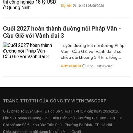
DỰ ÁN
10:49 | 08/08/2026
Cuối 2027 hoàn thành đường nối Pháp Vân -
Cầu Giẽ với Vành đai 3
Tuyến đường kết nối đường Pháp
Vân - Cầu Giẽ với Vành đai 3 có
chiều dài khoảng 3,4 km, tổng...
QUY HOẠCH
19:21 | 08/08/2026
TRANG TTĐTTH CỦA CÔNG TY VIETNEWSCORP
Giấy phép số 3324/GP-TTĐT do Sở VH&TT TPHCM cấp ngày 20/3/2026
Lầu 5 - Compa Building - 293 Điện Biên Phủ - Phường Gia Định - TP.HCM
Chi nhánh:
Số 5 - Khu 38A Trần Phú - Phường Ba Đình - TP. Hà Nội
Chịu trách nhiệm nội dung:
Nguyễn Minh Quyết