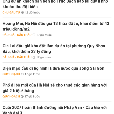
Chủ dự án khách sạn bên hồ Trúc Bạch báo lãi quý II nhờ
khoản thu đột biến
CHỦ ĐẦU TƯ
12 giờ trước
Hoàng Mai, Hà Nội đấu giá 13 thửa đất ở, khởi điểm từ 43
triệu đồng/m2
ĐẤU GIÁ - ĐẤU THẦU
12 giờ trước
Gia Lai đấu giá khu đất làm dự án tại phường Quy Nhơn
Bắc, khởi điểm 23 tỷ đồng
ĐẤU GIÁ - ĐẤU THẦU
17 giờ trước
Diện mạo cầu đi bộ hình lá dừa nước qua sông Sài Gòn
QUY HOẠCH
17 giờ trước
Phố đi bộ mới của Hà Nội sẽ cho thuê các gian hàng với
giá 2 triệu/tháng
QUY HOẠCH
17 giờ trước
Cuối 2027 hoàn thành đường nối Pháp Vân - Cầu Giẽ với
Vành đai 3