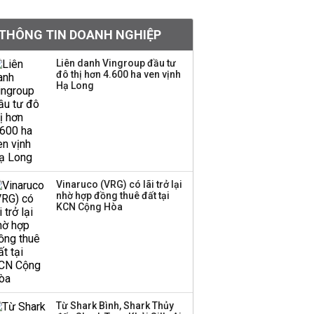
Việt Nam muốn phát
THÔNG TIN DOANH NGHIỆP
triển quỹ hưu trí: Từ tiết
kiệm gia đình thành
Liên danh Vingroup đầu tư
nguồn cấp vốn dài hạn
đô thị hơn 4.600 ha ven vịnh
và kinh nghiệm từ
Hạ Long
Malaysia
Quy mô quỹ PYN Elite
giảm hơn 2.100 tỷ đồng
sau tháng 7 ‘tồi tệ’
Vinaruco (VRG) có lãi trở lại
nhờ hợp đồng thuê đất tại
Iran xem xét cấm tàu
KCN Cộng Hòa
Mỹ qua eo biển
Hormuz, giá dầu bật
tăng trở lại
Thành viên HĐQT
VPBankS xin từ nhiệm
Từ Shark Bình, Shark Thủy