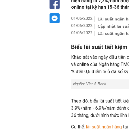
hiện đang là 7,2%/năm được
online tại kỳ hạn 15-36 thá
01/06/2022
Lãi suất ngân 
01/06/2022
Cập nhật lãi s
01/06/2022
Lãi suất ngân h
Biểu lãi suất tiết kiệ
Khảo sát vào ngày đầu tiên 
và online của Ngân hàng TMCP
% đến 0,6 điểm % ở đa số kỳ 
Nguồn: Viet A Bank.
Theo đó, biểu lãi suất tiết 
3,9%/năm - 6,9%/năm dành cho
36 tháng, dưới hình thức lĩnh 
Cụ thể,
lãi suất ngân hàng
tại