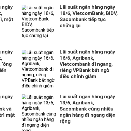
g ngày
Lãi suất ngân hàng ngày
,
18/6, VietcomBank, BIDV,
i, một
Sacombank tiếp tục
chững lại
g ngày
Lãi suất ngân hàng ngày
,
16/6, Agribank,
 ‘ông
Vietcombank đi ngang,
iến
riêng VPBank bất ngờ
điều chỉnh giảm
g ngày
Lãi suất ngân hàng ngày
13/6, Agribank,
nk và
Sacombank cùng nhiều
trì mặt
ngân hàng đi ngang diện
rộng