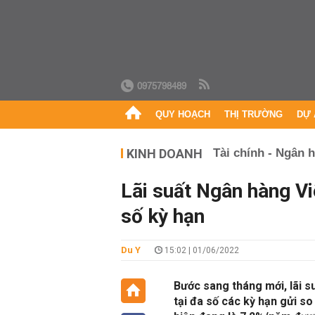
0975798489
QUY HOẠCH
THỊ TRƯỜNG
DỰ 
KINH DOANH
Tài chính - Ngân 
Lãi suất Ngân hàng Vi
số kỳ hạn
Du Y
15:02 | 01/06/2022
Bước sang tháng mới, lãi s
tại đa số các kỳ hạn gửi so