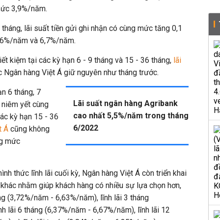
 mức 3,9%/năm.
 tháng, lãi suất tiền gửi ghi nhận có cùng mức tăng 0,1
6,6%/năm và 6,7%/năm.
iết kiệm tại các kỳ hạn 6 - 9 tháng và 15 - 36 tháng,
lãi
 Ngân hàng Việt Á giữ nguyên như tháng trước.
ạn 6 tháng, 7
Lãi suất ngân hàng Agribank
n niêm yết cùng
cao nhất 5,5%/năm trong tháng
c kỳ hạn 15 - 36
6/2022
t Á
cũng không
ng mức
nh thức lĩnh lãi cuối kỳ, Ngân hàng Việt Á còn triển khai
i khác nhằm giúp khách hàng có nhiều sự lựa chọn hơn,
ng (3,72%/năm - 6,63%/năm), lĩnh lãi 3 tháng
h lãi 6 tháng (6,37%/năm - 6,67%/năm), lĩnh lãi 12