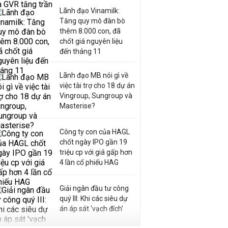
Lãnh đạo Vinamilk:
Tăng quy mô đàn bò
thêm 8.000 con, đã
chốt giá nguyên liệu
đến tháng 11
Lãnh đạo MB nói gì về
việc tài trợ cho 18 dự án
Vingroup, Sungroup và
Masterise?
Công ty con của HAGL
chốt ngày IPO gần 19
triệu cp với giá gấp hơn
4 lần cổ phiếu HAG
Giải ngân đầu tư công
quý III: Khi các siêu dự
án áp sát 'vạch đích'