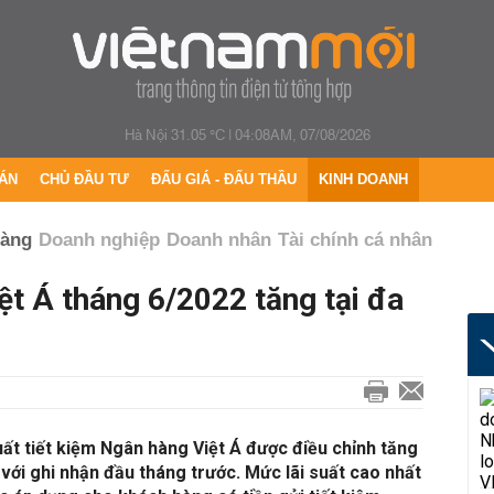
Hà Nội 31.05 °C
|
04:08AM, 07/08/2026
ÁN
CHỦ ĐẦU TƯ
ĐẤU GIÁ - ĐẤU THẦU
KINH DOANH
hàng
Doanh nghiệp
Doanh nhân
Tài chính cá nhân
ệt Á tháng 6/2022 tăng tại đa
uất tiết kiệm Ngân hàng Việt Á được điều chỉnh tăng
 với ghi nhận đầu tháng trước. Mức lãi suất cao nhất