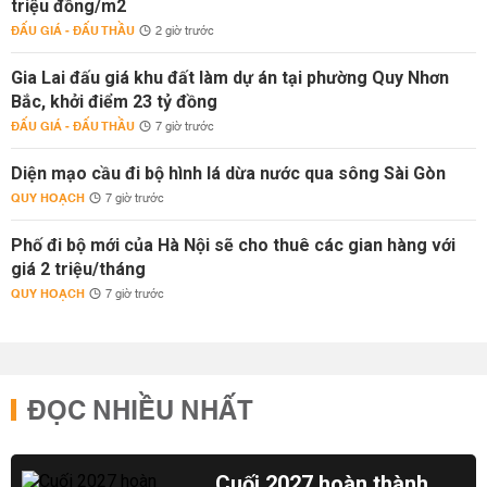
triệu đồng/m2
ĐẤU GIÁ - ĐẤU THẦU
2 giờ trước
Gia Lai đấu giá khu đất làm dự án tại phường Quy Nhơn
Bắc, khởi điểm 23 tỷ đồng
ĐẤU GIÁ - ĐẤU THẦU
7 giờ trước
Diện mạo cầu đi bộ hình lá dừa nước qua sông Sài Gòn
QUY HOẠCH
7 giờ trước
Phố đi bộ mới của Hà Nội sẽ cho thuê các gian hàng với
giá 2 triệu/tháng
QUY HOẠCH
7 giờ trước
ĐỌC NHIỀU NHẤT
Cuối 2027 hoàn thành