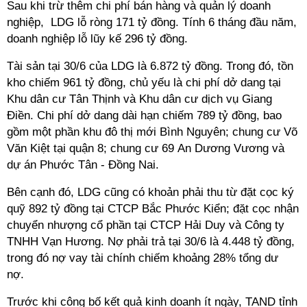
Sau khi trừ thêm chi phí bán hàng và quản lý doanh
nghiệp, LDG lỗ ròng 171 tỷ đồng. Tính 6 tháng đầu năm,
doanh nghiệp lỗ lũy kế 296 tỷ đồng.
Tài sản tại 30/6 của LDG là 6.872 tỷ đồng. Trong đó, tồn
kho chiếm 961 tỷ đồng, chủ yếu là chi phí dở dang tại
Khu dân cư Tân Thịnh và Khu dân cư dịch vụ Giang
Điền. Chi phí dở dang dài hạn chiếm 789 tỷ đồng, bao
gồm một phần khu đô thị mới Bình Nguyên; chung cư Võ
Văn Kiệt tại quận 8; chung cư 69 An Dương Vương và
dự án Phước Tân - Đồng Nai.
Bên cạnh đó, LDG cũng có khoản phải thu từ đặt cọc ký
quỹ 892 tỷ đồng tại CTCP Bắc Phước Kiển; đặt cọc nhận
chuyển nhượng cổ phần tại CTCP Hải Duy và Công ty
TNHH Vạn Hương. Nợ phải trả tại 30/6 là 4.448 tỷ đồng,
trong đó nợ vay tài chính chiếm khoảng 28% tổng dư
nợ.
Trước khi công bố kết quả kinh doanh ít ngày, TAND tỉnh