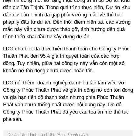
hiện thi công một số hạng mục công trình tại Dự án Khu
dân cư Tân Thịnh. Trong quá trình thực hiện, Dự án Khu
dân cư Tân Thịnh đã gặp phải vướng mắc về thủ tục
pháp lý đầu tư dự án. Đến thời điểm hiện tại, các vướng
mắc này vẫn chưa được tháo gỡ, ảnh hưởng đến quá
trình triển khai đầu tư xây dựng dự án.
LDG cho biết đã thực hiện thanh toán cho Công ty Phúc
Thuận Phát đến 95% giá trị quyết toán của các hợp
đồng. Tuy nhiên, giữa hai công ty này vẫn còn một số
khoản nợ tồn đọng chưa được hoàn tất.
LDG nói thêm, doanh nghiệp đã nhiều lần làm việc với
Công ty Phúc Thuận Phát về giá trị công nợ còn tồn đọng
và gia hạn tiến độ thanh toán nhưng phía Phúc Thuận
Phát vẫn chưa thống nhất được nội dung này. Do đó,
Công ty Phúc Thuận Phát đã yêu cầu tòa án mở thủ tục
phá sản.
Dự án Tân Thịnh của LDG. (Ảnh:
Thanh niên
).