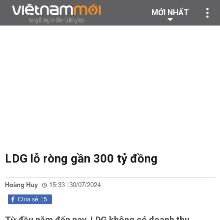
MỚI NHẤT
LDG lỗ ròng gần 300 tỷ đồng
Hoàng Huy
15:33 | 30/07/2024
Chia sẻ
15
Từ đầu năm đến nay, LDG không có doanh thu.