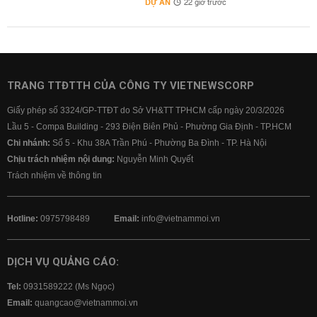
DỰ ÁN
22 giờ trước
TRANG TTĐTTH CỦA CÔNG TY VIETNEWSCORP
Giấy phép số 3324/GP-TTĐT do Sở VH&TT TPHCM cấp ngày 20/3/2026
Lầu 5 - Compa Building - 293 Điện Biên Phủ - Phường Gia Định - TP.HCM
Chi nhánh:
Số 5 - Khu 38A Trần Phú - Phường Ba Đình - TP. Hà Nội
Chịu trách nhiệm nội dung:
Nguyễn Minh Quyết
Trách nhiệm về thông tin
Hotline:
0975798489
Email:
info@vietnammoi.vn
DỊCH VỤ QUẢNG CÁO:
Tel:
0931589222 (Ms Ngọc)
Email:
quangcao@vietnammoi.vn