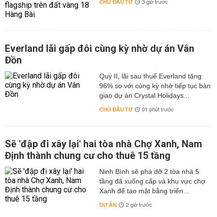
CHỦ ĐẦU TƯ
3 giờ trước
Everland lãi gấp đôi cùng kỳ nhờ dự án Vân
Đồn
Quý II, lãi sau thuế Everland tăng
96% so với cùng kỳ nhờ tiếp tục bàn
giao dự án Crystal Holidays...
CHỦ ĐẦU TƯ
01 phút trước
Sẽ 'đập đi xây lại' hai tòa nhà Chợ Xanh, Nam
Định thành chung cư cho thuê 15 tầng
Ninh Bình sẽ phá dỡ 2 tòa nhà 5
tầng đã xuống cấp và khu vực chợ
Xanh để tạo mặt bằng triển...
DỰ ÁN
2 giờ trước