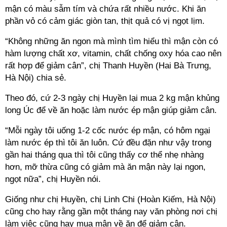
mận có màu sẫm tím và chứa rất nhiều nước. Khi ăn
phần vỏ có cảm giác giòn tan, thịt quả có vị ngọt lịm.
“Không những ăn ngon mà mình tìm hiểu thì mận còn có
hàm lượng chất xơ, vitamin, chất chống oxy hóa cao nên
rất hợp để giảm cân”, chị Thanh Huyền (Hai Bà Trưng,
Hà Nội) chia sẻ.
Theo đó, cứ 2-3 ngày chị Huyền lại mua 2 kg mận khủng
long Úc để về ăn hoặc làm nước ép mận giúp giảm cân.
“Mỗi ngày tôi uống 1-2 cốc nước ép mận, có hôm ngại
làm nước ép thì tôi ăn luôn. Cứ đều đặn như vậy trong
gần hai tháng qua thì tôi cũng thấy cơ thể nhẹ nhàng
hơn, mỡ thừa cũng có giảm mà ăn mận này lại ngon,
ngọt nữa”, chị Huyền nói.
Giống như chị Huyền, chị Linh Chi (Hoàn Kiếm, Hà Nội)
cũng cho hay rằng gần một tháng nay văn phòng nơi chị
làm việc cũng hay mua mận về ăn để giảm cân.