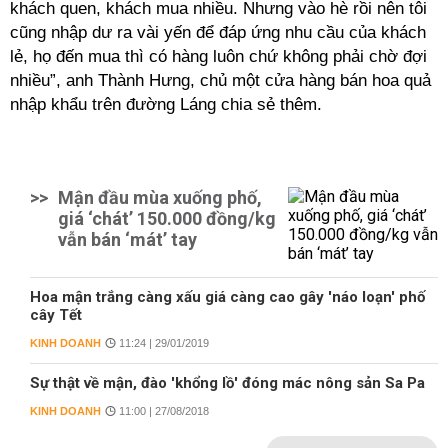
khách quen, khách mua nhiều. Nhưng vào hè rồi nên tôi
cũng nhập dư ra vài yến để đáp ứng nhu cầu của khách
lẻ, họ đến mua thì có hàng luôn chứ không phải chờ đợi
nhiều”, anh Thành Hưng, chủ một cửa hàng bán hoa quả
nhập khẩu trên đường Láng chia sẻ thêm.
>>
Mận đầu mùa xuống phố,
giá ‘chát’ 150.000 đồng/kg
vẫn bán ‘mát’ tay
Hoa mận trắng càng xấu giá càng cao gây 'náo loạn' phố
cây Tết
KINH DOANH
11:24 | 29/01/2019
Sự thật về mận, đào 'khổng lồ' đóng mác nông sản Sa Pa
KINH DOANH
11:00 | 27/08/2018