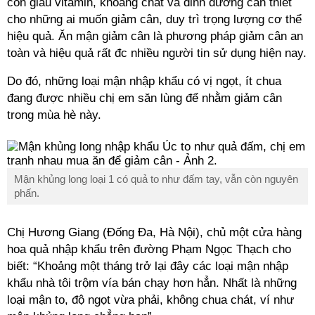
còn giàu vitamin, khoáng chất và dinh dưỡng cần thiết
cho những ai muốn giảm cân, duy trì trọng lượng cơ thể
hiệu quả. Ăn mận giảm cân là phương pháp giảm cân an
toàn và hiệu quả rất đc nhiều người tin sử dụng hiện nay.
Do đó, những loại mận nhập khẩu có vị ngọt, ít chua
đang được nhiều chị em săn lùng để nhằm giảm cân
trong mùa hè này.
Mận khủng long loại 1 có quả to như đấm tay, vẫn còn nguyên
phấn.
Chị Hương Giang (Đống Đa, Hà Nội), chủ một cửa hàng
hoa quả nhập khẩu trên đường Phạm Ngọc Thạch cho
biết: “Khoảng một tháng trở lại đây các loại mận nhập
khẩu nhà tôi trộm vía bán chạy hơn hẳn. Nhất là những
loại mận to, độ ngọt vừa phải, không chua chát, ví như