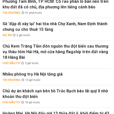
Phường Tam Bình, TP HCM: Cò rao phân lô bán nền trên
khu đất đã có chủ, địa phương lên tiếng cảnh báo
THỊ TRƯỜNG
01 phút trước
Sẽ 'đập đi xây lại' hai tòa nhà Chợ Xanh, Nam Định thành
chung cư cho thuê 15 tầng
DỰ ÁN
2 giờ trước
Chủ Kem Tràng Tiền đón nguồn thu đột biến sau thương
vụ thâu tóm Hải Hà, mở cửa hàng flagship trên đất vàng
18 Hàng Bài
CHỦ ĐẦU TƯ
3 giờ trước
Nhiều phòng trọ Hà Nội tăng giá
THỊ TRƯỜNG
13 giờ trước
Chủ dự án khách sạn bên hồ Trúc Bạch báo lãi quý II nhờ
khoản thu đột biến
CHỦ ĐẦU TƯ
19 giờ trước
Hoàng Mai, Hà Nội đấu giá 13 thửa đất ở, khởi điểm từ 43