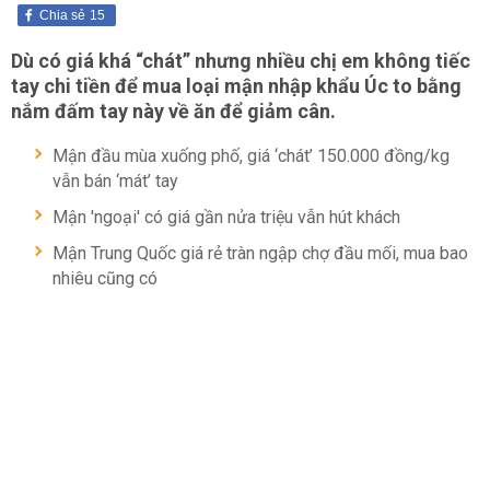
Chia sẻ
15
Dù có giá khá “chát” nhưng nhiều chị em không tiếc
tay chi tiền để mua loại mận nhập khẩu Úc to bằng
nắm đấm tay này về ăn để giảm cân.
Mận đầu mùa xuống phố, giá ‘chát’ 150.000 đồng/kg
vẫn bán ‘mát’ tay
Mận 'ngoại' có giá gần nửa triệu vẫn hút khách
Mận Trung Quốc giá rẻ tràn ngập chợ đầu mối, mua bao
nhiêu cũng có