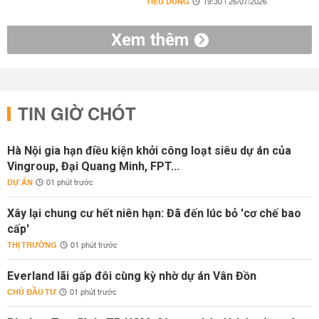
TIÊU DÙNG
19:30 | 26/07/2026
Xem thêm
TIN GIỜ CHÓT
Hà Nội gia hạn điều kiện khởi công loạt siêu dự án của
Vingroup, Đại Quang Minh, FPT...
DỰ ÁN
01 phút trước
Xây lại chung cư hết niên hạn: Đã đến lúc bỏ 'cơ chế bao
cấp'
THỊ TRƯỜNG
01 phút trước
Everland lãi gấp đôi cùng kỳ nhờ dự án Vân Đồn
CHỦ ĐẦU TƯ
01 phút trước