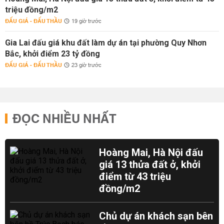
triệu đồng/m2
ĐẤU GIÁ - ĐẤU THẦU
19 giờ trước
Gia Lai đấu giá khu đất làm dự án tại phường Quy Nhơn
Bắc, khởi điểm 23 tỷ đồng
ĐẤU GIÁ - ĐẤU THẦU
23 giờ trước
ĐỌC NHIỀU NHẤT
Hoàng Mai, Hà Nội đấu
giá 13 thửa đất ở, khởi
điểm từ 43 triệu
đồng/m2
Chủ dự án khách sạn bên