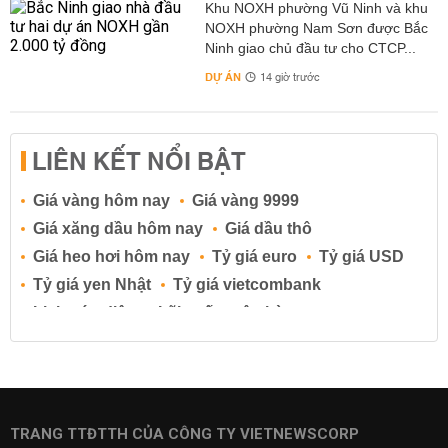
Khu NOXH phường Vũ Ninh và khu
NOXH phường Nam Sơn được Bắc
Ninh giao chủ đầu tư cho CTCP...
DỰ ÁN
14 giờ trước
LIÊN KẾT NỔI BẬT
Giá vàng hôm nay
Giá vàng 9999
Giá xăng dầu hôm nay
Giá dầu thô
Giá heo hơi hôm nay
Tỷ giá euro
Tỷ giá USD
Tỷ giá yen Nhật
Tỷ giá vietcombank
Lịch cúp điện
Lãi suất ngân hàng
Lãi suất tiết kiệm
Lãi suất tiền gửi
Lãi suất ngân hàng Agribank
Lãi suất ngân hàng Sacombank
Lãi suất ngân hàng BIDV
TRANG TTĐTTH CỦA CÔNG TY VIETNEWSCORP