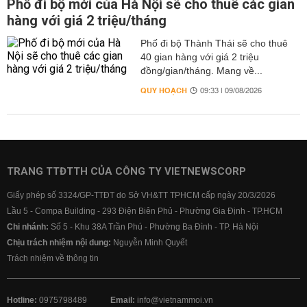
Phố đi bộ mới của Hà Nội sẽ cho thuê các gian
hàng với giá 2 triệu/tháng
Phố đi bộ Thành Thái sẽ cho thuê
40 gian hàng với giá 2 triệu
đồng/gian/tháng. Mang về...
QUY HOẠCH
09:33 | 09/08/2026
TRANG TTĐTTH CỦA CÔNG TY VIETNEWSCORP
Giấy phép số 3324/GP-TTĐT do Sở VH&TT TPHCM cấp ngày 20/3/2026
Lầu 5 - Compa Building - 293 Điện Biên Phủ - Phường Gia Định - TP.HCM
Chi nhánh:
Số 5 - Khu 38A Trần Phú - Phường Ba Đình - TP. Hà Nội
Chịu trách nhiệm nội dung:
Nguyễn Minh Quyết
Trách nhiệm về thông tin
Hotline:
0975798489
Email:
info@vietnammoi.vn