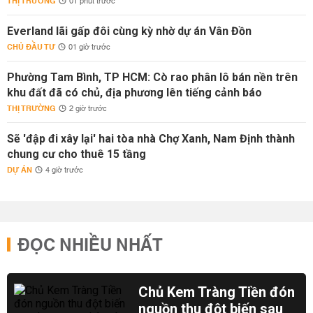
THỊ TRƯỜNG
01 phút trước
Everland lãi gấp đôi cùng kỳ nhờ dự án Vân Đồn
CHỦ ĐẦU TƯ
01 giờ trước
Phường Tam Bình, TP HCM: Cò rao phân lô bán nền trên
khu đất đã có chủ, địa phương lên tiếng cảnh báo
THỊ TRƯỜNG
2 giờ trước
Sẽ 'đập đi xây lại' hai tòa nhà Chợ Xanh, Nam Định thành
chung cư cho thuê 15 tầng
DỰ ÁN
4 giờ trước
ĐỌC NHIỀU NHẤT
Chủ Kem Tràng Tiền đón
nguồn thu đột biến sau