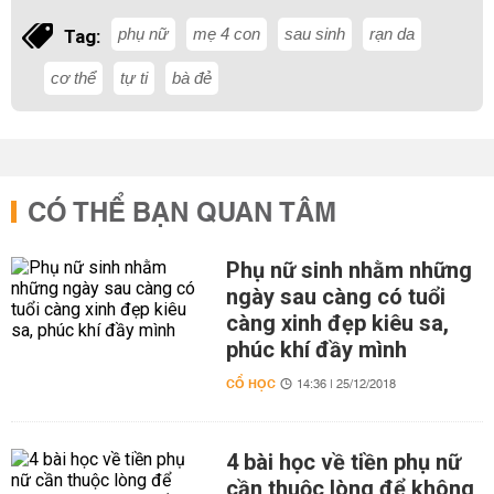
phụ nữ
mẹ 4 con
sau sinh
rạn da
Tag:
cơ thể
tự ti
bà đẻ
CÓ THỂ BẠN QUAN TÂM
Phụ nữ sinh nhằm những
ngày sau càng có tuổi
càng xinh đẹp kiêu sa,
phúc khí đầy mình
CỔ HỌC
14:36 | 25/12/2018
4 bài học về tiền phụ nữ
cần thuộc lòng để không