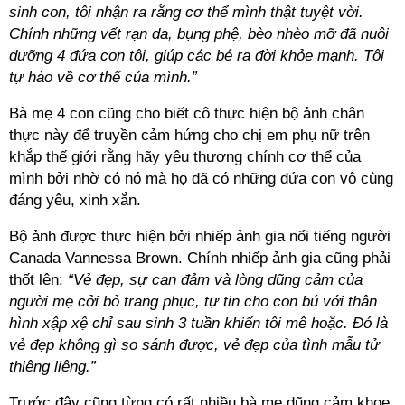
sinh con, tôi nhận ra rằng cơ thể mình thật tuyệt vời.
Chính những vết rạn da, bụng phệ, bèo nhèo mỡ đã nuôi
dưỡng 4 đứa con tôi, giúp các bé ra đời khỏe mạnh. Tôi
tự hào về cơ thể của mình.”
Bà mẹ 4 con cũng cho biết cô thực hiện bộ ảnh chân
thực này để truyền cảm hứng cho chị em phụ nữ trên
khắp thế giới rằng hãy yêu thương chính cơ thể của
mình bởi nhờ có nó mà họ đã có những đứa con vô cùng
đáng yêu, xinh xắn.
Bộ ảnh được thực hiện bởi nhiếp ảnh gia nổi tiếng người
Canada Vannessa Brown. Chính nhiếp ảnh gia cũng phải
thốt lên:
“Vẻ đẹp, sự can đảm và lòng dũng cảm của
người mẹ cởi bỏ trang phục, tự tin cho con bú với thân
hình xập xệ chỉ sau sinh 3 tuần khiến tôi mê hoặc. Đó là
vẻ đẹp không gì so sánh được, vẻ đẹp của tình mẫu tử
thiêng liêng.”
Trước đây cũng từng có rất nhiều bà mẹ dũng cảm khoe