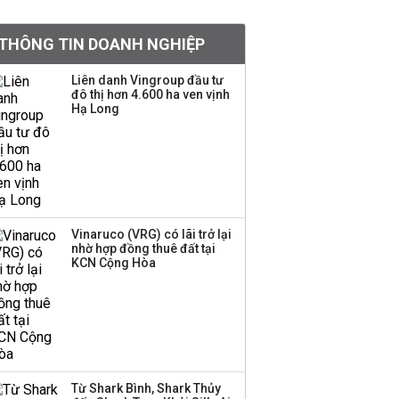
khoản
THÔNG TIN DOANH NGHIỆP
Quy hoạch 4 khu lấn
biển ở Phú Quốc
Liên danh Vingroup đầu tư
đô thị hơn 4.600 ha ven vịnh
Hạ Long
Một thương hiệu thời
trang Việt đóng cửa
sau 5 năm hoạt động,
thanh lý toàn bộ cửa
hàng
Vinaruco (VRG) có lãi trở lại
nhờ hợp đồng thuê đất tại
Dự án Sheraton Phú
KCN Cộng Hòa
Quốc bị buộc chấm dứt
hoạt động
Công ty 100 tỷ của
Huấn Hoa Hồng bỗng
Từ Shark Bình, Shark Thủy
dưng ‘biến mất’, một