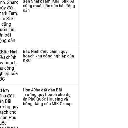
đến Shark Tam, Khải Silk: Ai
công ty khác đã giải thể
cũng muốn lấn sân bất động
sản
Bắc Ninh điều chỉnh quy
hoạch khu công nghiệp của
KBC
Hơn 49ha đất gần Bãi
Trường quy hoạch cho dự
án Phú Quốc Housing và
bóng dáng của MIK Group