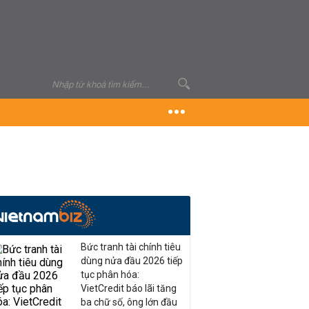
Bức tranh tài chính tiêu
dùng nửa đầu 2026 tiếp
tục phân hóa:
VietCredit báo lãi tăng
ba chữ số, ông lớn đầu