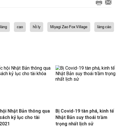
 làng
cạo
hồ ly
Miyagi Zao Fox Village
làng cáo
hội Nhật Bản thông qua
Bị Covid-19 tàn phá, kinh tế
sách kỷ lục cho tài
Nhật Bản suy thoái trầm
 2021
trọng nhất lịch sử