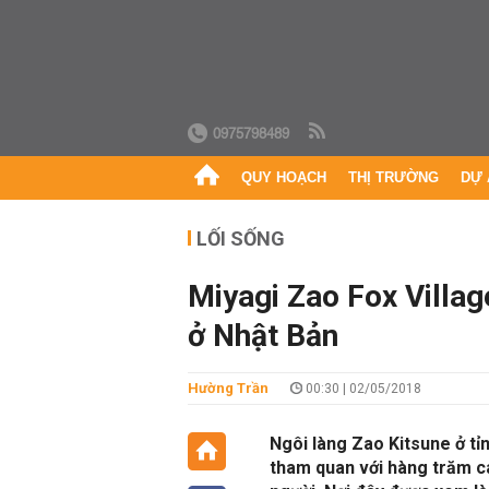
0975798489
QUY HOẠCH
THỊ TRƯỜNG
DỰ 
LỐI SỐNG
Miyagi Zao Fox Village 
ở Nhật Bản
Hường Trần
00:30 | 02/05/2018
Ngôi làng Zao Kitsune ở tỉn
tham quan với hàng trăm cá