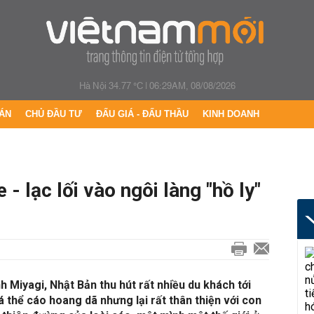
Hà Nội 34.77 °C
|
06:29AM, 08/08/2026
ÁN
CHỦ ĐẦU TƯ
ĐẤU GIÁ - ĐẤU THẦU
KINH DOANH
- lạc lối vào ngôi làng "hồ ly"
h Miyagi, Nhật Bản thu hút rất nhiều du khách tới
 thể cáo hoang dã nhưng lại rất thân thiện với con