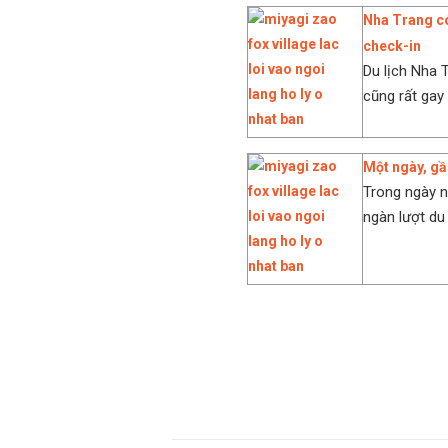
Nha Trang có
check-in
Du lịch Nha 
cũng rất gay 
Một ngày, gầ
Trong ngày n
ngàn lượt du 