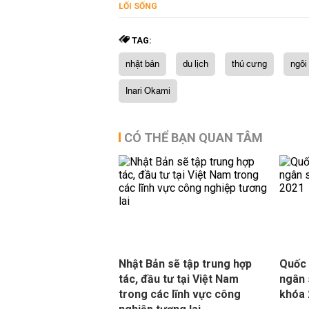
LỐI SỐNG
TAG:
nhật bản
du lịch
thú cưng
ngôi
Inari Okami
CÓ THỂ BẠN QUAN TÂM
Nhật Bản sẽ tập trung hợp
Quốc 
tác, đầu tư tại Việt Nam
ngân 
trong các lĩnh vực công
khóa