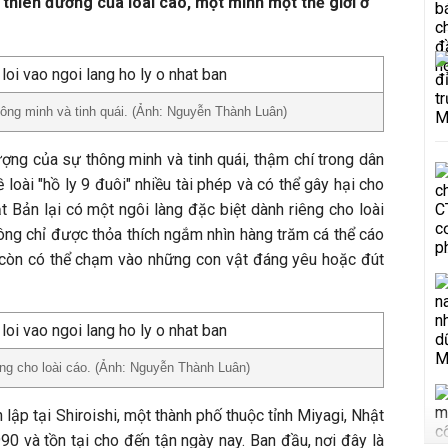
 thiên đường của loài cáo, một mình một thế giới ở
ông minh và tinh quái. (Ảnh: Nguyễn Thành Luân)
ợng của sự thông minh và tinh quái, thậm chí trong dân
ề loài "hồ ly 9 đuôi" nhiều tài phép và có thể gây hại cho
ật Bản lại có một ngôi làng đặc biệt dành riêng cho loài
hông chỉ được thỏa thích ngắm nhìn hàng trăm cá thể cáo
còn có thể chạm vào những con vật đáng yêu hoặc đút
êng cho loài cáo. (Ảnh: Nguyễn Thành Luân)
lập tại Shiroishi, một thành phố thuộc tỉnh Miyagi, Nhật
 và tồn tại cho đến tận ngày nay. Ban đầu, nơi đây là