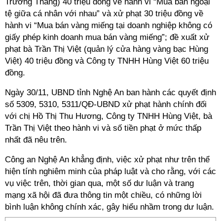
Trường Thắng) 40 triệu đồng về hành vi “Mua bán ngoại
tệ giữa cá nhân với nhau” và xử phạt 30 triệu đồng về
hành vi “Mua bán vàng miếng tại doanh nghiệp không có
giấy phép kinh doanh mua bán vàng miếng”; đề xuất xử
phạt bà Trần Thị Việt (quản lý cửa hàng vàng bạc Hùng
Việt) 40 triệu đồng và Công ty TNHH Hùng Việt 60 triệu
đồng.
Ngày 30/11, UBND tỉnh
Nghệ An
ban hành các quyết định
số 5309, 5310, 5311/QĐ-UBND xử phạt hành chính đối
với chị Hồ Thị Thu Hương, Công ty TNHH Hùng Việt, bà
Trần Thị Việt theo hành vi và số tiền phạt ở mức thấp
nhất đã nêu trên.
Công an Nghệ An khẳng định, việc xử phạt như trên thể
hiện tính nghiêm minh của pháp luật và cho rằng, với các
vụ việc trên, thời gian qua, một số dư luận và trang
mạng xã hội đã đưa thông tin một chiều, có những lời
bình luận không chính xác, gây hiểu nhầm trong dư luận.