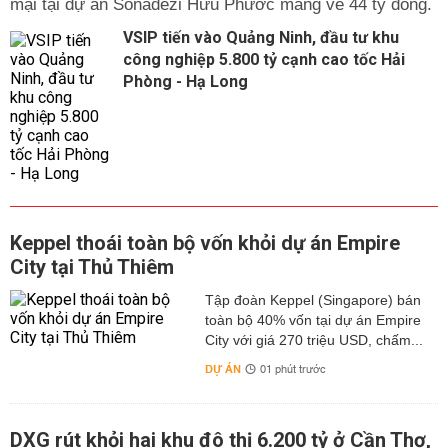
mại tại dự án Sonadezi Hữu Phước mang về 44 tỷ đồng.
VSIP tiến vào Quảng Ninh, đầu tư khu
công nghiệp 5.800 tỷ cạnh cao tốc Hải
Phòng - Hạ Long
Keppel thoái toàn bộ vốn khỏi dự án Empire
City tại Thủ Thiêm
Tập đoàn Keppel (Singapore) bán
toàn bộ 40% vốn tại dự án Empire
City với giá 270 triệu USD, chấm...
DỰ ÁN
01 phút trước
DXG rút khỏi hai khu đô thị 6.200 tỷ ở Cần Thơ,