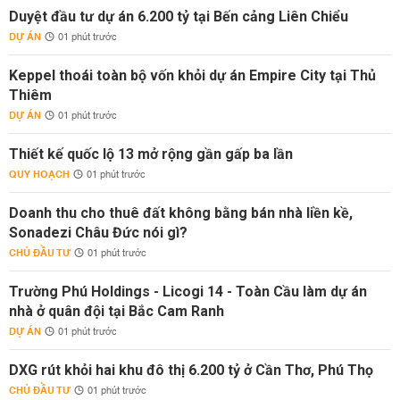
Duyệt đầu tư dự án 6.200 tỷ tại Bến cảng Liên Chiểu
DỰ ÁN
01 phút trước
Keppel thoái toàn bộ vốn khỏi dự án Empire City tại Thủ
Thiêm
DỰ ÁN
01 phút trước
Thiết kế quốc lộ 13 mở rộng gần gấp ba lần
QUY HOẠCH
01 phút trước
Doanh thu cho thuê đất không bằng bán nhà liền kề,
Sonadezi Châu Đức nói gì?
CHỦ ĐẦU TƯ
01 phút trước
Trường Phú Holdings - Licogi 14 - Toàn Cầu làm dự án
nhà ở quân đội tại Bắc Cam Ranh
DỰ ÁN
01 phút trước
DXG rút khỏi hai khu đô thị 6.200 tỷ ở Cần Thơ, Phú Thọ
CHỦ ĐẦU TƯ
01 phút trước