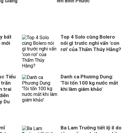
g Giang
lên Bình Phước
y bất
Top 4 Solo cùng Bolero
g mới
nói gì trước nghi vấn 'con
rơi' của Thẩm Thúy Hằng?
ục Tiểu
Danh ca Phương Dung:
 trăn
'Tôi tốn 100 kg nước mắt
 trai
khi làm giám khảo'
diễn
ây Du
 mĩ
Ba Lam Trường tiết lộ lí do