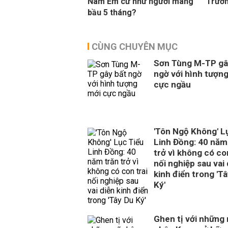
Nam Em cứ như người mang
Trườn
bầu 5 tháng?
CÙNG CHUYÊN MỤC
Sơn Tùng M-TP gâ
ngờ với hình tượn
cực ngầu
'Tôn Ngộ Không' L
Linh Đồng: 40 năm
trở vì không có con
nối nghiệp sau vai 
kinh điển trong 'T
Ký'
Ghen tị với những