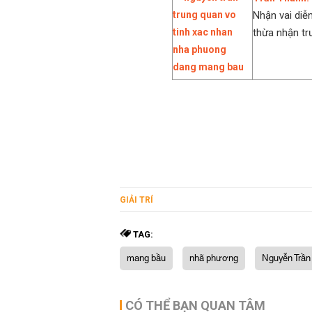
Nhận vai diễ
thừa nhận tr
GIẢI TRÍ
TAG:
mang bầu
nhã phương
Nguyễn Trần
CÓ THỂ BẠN QUAN TÂM