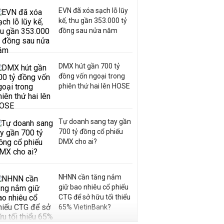
EVN đã xóa sạch lỗ lũy
kế, thu gần 353.000 tỷ
đồng sau nửa năm
DMX hút gần 700 tỷ
đồng vốn ngoại trong
phiên thứ hai lên HOSE
Tự doanh sang tay gần
700 tỷ đồng cổ phiếu
DMX cho ai?
NHNN cần tăng nắm
giữ bao nhiêu cổ phiếu
CTG để sở hữu tối thiểu
65% VietinBank?