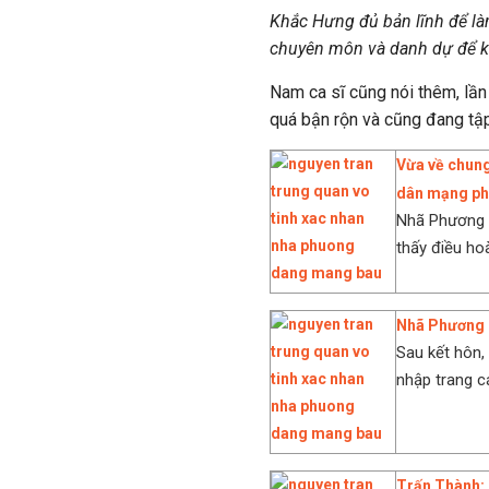
Khắc Hưng đủ bản lĩnh để l
chuyên môn và danh dự để kh
Nam ca sĩ cũng nói thêm, lầ
quá bận rộn và cũng đang tập
Vừa về chung
dân mạng ph
Nhã Phương đ
thấy điều ho
Nhã Phương b
Sau kết hôn,
nhập trang cá
Trấn Thành: '