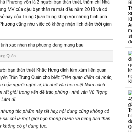
ã Phương vốn là 2 người bạn thân thiết, thậm chí Nhã
ong MV của cậu bạn thân ra mắt đầu năm 2018 và có
a sẻ này của Trung Quân trùng khớp với những hình ảnh
Phương cũng như việc cô không nhận lịch diễn thời gian
ung Quân
ười bạn thân thiết Khắc Hưng dính lùm xùm liên quan
uyễn Trần Trung Quân cho biết:
"Trên quan điểm cá nhân,
m của người nghệ sĩ, tôi nhớ văn học việt Nam cách
 rất giỏi trong vấn đề trào phúng - nhà văn Vũ Trọng
 Làm đĩ.
nhưng tác phẩm này rất hay, nội dung cũng không có
và sai chỉ là một giới hạn mong manh và riêng bản thân
từ không có gì dung tục.