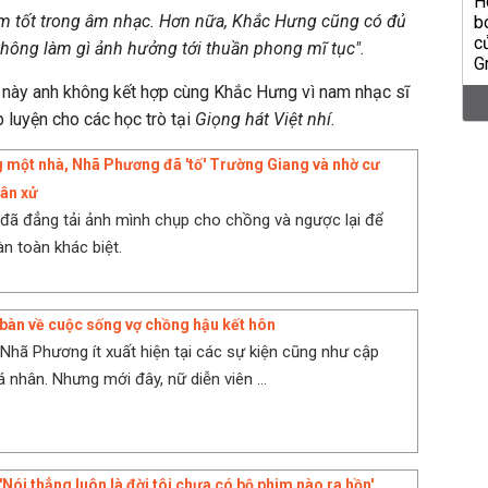
àm tốt trong âm nhạc. Hơn nữa, Khắc Hưng cũng có đủ
ông làm gì ảnh hưởng tới thuần phong mĩ tục".
n này anh không kết hợp cùng Khắc Hưng vì nam nhạc sĩ
 luyện cho các học trò tại
Giọng hát Việt nhí
.
 một nhà, Nhã Phương đã 'tố' Trường Giang và nhờ cư
ân xử
ã đẳng tải ảnh mình chụp cho chồng và ngược lại để
àn toàn khác biệt.
àn về cuộc sống vợ chồng hậu kết hôn
 Nhã Phương ít xuất hiện tại các sự kiện cũng như cập
 nhân. Nhưng mới đây, nữ diễn viên ...
Nói thẳng luôn là đời tôi chưa có bộ phim nào ra hồn'