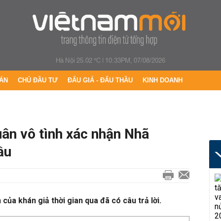
Hà Nội 25.02 °C
|
10:33PM, 07/08/2026
ÁN
CHỦ ĐẦU TƯ
ĐẤU GIÁ - ĐẤU THẦU
KINH DOANH
ân vô tình xác nhận Nhã
ầu
ủa khán giả thời gian qua đã có câu trả lời.