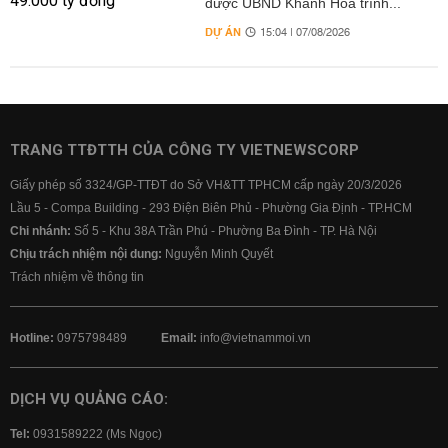
được UBND Khánh Hòa trình...
DỰ ÁN
15:04 | 07/08/2026
TRANG TTĐTTH CỦA CÔNG TY VIETNEWSCORP
Giấy phép số 3324/GP-TTĐT do Sở VH&TT TPHCM cấp ngày 20/3/2026
Lầu 5 - Compa Building - 293 Điện Biên Phủ - Phường Gia Định - TP.HCM
Chi nhánh:
Số 5 - Khu 38A Trần Phú - Phường Ba Đình - TP. Hà Nội
Chịu trách nhiệm nội dung:
Nguyễn Minh Quyết
Trách nhiệm về thông tin
Hotline:
0975798489
Email:
info@vietnammoi.vn
DỊCH VỤ QUẢNG CÁO:
Tel:
0931589222 (Ms Ngọc)