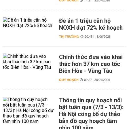
QUY HOẠCH
11:21 | 22/07/2026
Đề án 1 triệu căn hộ
NOXH đạt 72% kế hoạch
THỊ TRƯỜNG
20:45 | 18/06/2026
Chính thức đưa vào khai
thác hơn 37 km cao tốc
Biên Hòa - Vũng Tàu
QUY HOẠCH
09:27 | 30/04/2026
Thông tin quy hoạch nổi
bật tuần qua (7/3 - 13/3):
Hà Nội công bố dự thảo
bản đồ quy hoạch tầm
nhìn 100 năm