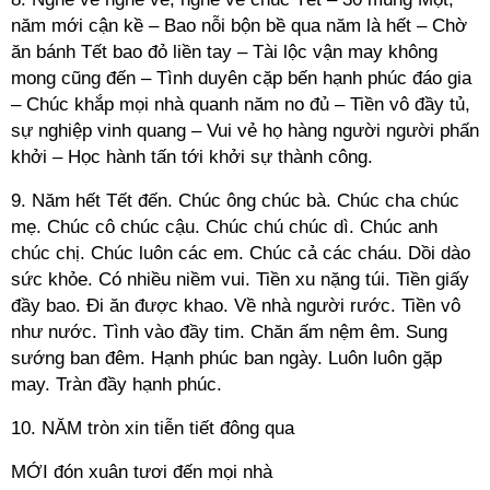
năm mới cận kề – Bao nỗi bộn bề qua năm là hết – Chờ
ăn bánh Tết bao đỏ liền tay – Tài lộc vận may không
mong cũng đến – Tình duyên cặp bến hạnh phúc đáo gia
– Chúc khắp mọi nhà quanh năm no đủ – Tiền vô đầy tủ,
sự nghiệp vinh quang – Vui vẻ họ hàng người người phấn
khởi – Học hành tấn tới khởi sự thành công.
9. Năm hết Tết đến. Chúc ông chúc bà. Chúc cha chúc
mẹ. Chúc cô chúc cậu. Chúc chú chúc dì. Chúc anh
chúc chị. Chúc luôn các em. Chúc cả các cháu. Dồi dào
sức khỏe. Có nhiều niềm vui. Tiền xu nặng túi. Tiền giấy
đầy bao. Đi ăn được khao. Về nhà người rước. Tiền vô
như nước. Tình vào đầy tim. Chăn ấm nệm êm. Sung
sướng ban đêm. Hạnh phúc ban ngày. Luôn luôn gặp
may. Tràn đầy hạnh phúc.
10. NĂM tròn xin tiễn tiết đông qua
MỚI đón xuân tươi đến mọi nhà