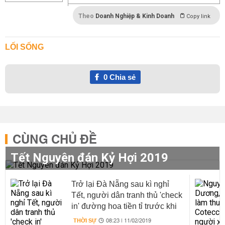
Theo
Doanh Nghiệp & Kinh Doanh
Copy link
LỐI SỐNG
0
Chia sẻ
CÙNG CHỦ ĐỀ
Tết Nguyên đán Kỷ Hợi 2019
Trở lại Đà Nẵng sau kì nghỉ
Tết, người dân tranh thủ 'check
in' đường hoa tiền tỉ trước khi
bị dỡ bỏ
THỜI SỰ
08:23 | 11/02/2019