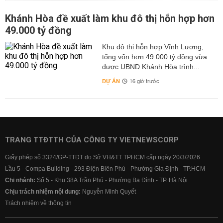
Khánh Hòa đề xuất làm khu đô thị hỗn hợp hơn
49.000 tỷ đồng
Khu đô thị hỗn hợp Vĩnh Lương,
tổng vốn hơn 49.000 tỷ đồng vừa
được UBND Khánh Hòa trình...
DỰ ÁN
16 giờ trước
TRANG TTĐTTH CỦA CÔNG TY VIETNEWSCORP
Giấy phép số 3324/GP-TTĐT do Sở VH&TT TPHCM cấp ngày 20/3/2026
Lầu 5 - Compa Building - 293 Điện Biên Phủ - Phường Gia Định - TP.HCM
Chi nhánh:
Số 5 - Khu 38A Trần Phú - Phường Ba Đình - TP. Hà Nội
Chịu trách nhiệm nội dung:
Nguyễn Minh Quyết
Trách nhiệm về thông tin