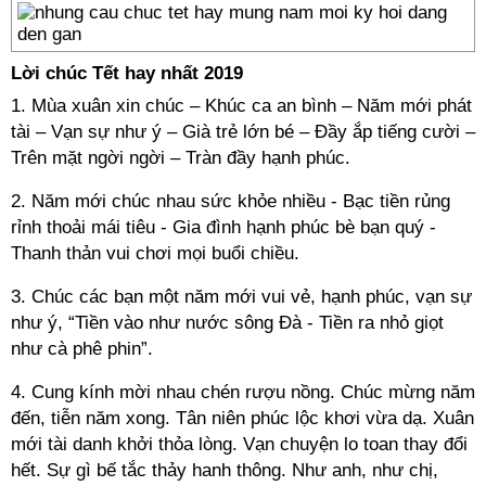
Lời chúc Tết hay nhất 2019
1. Mùa xuân xin chúc – Khúc ca an bình – Năm mới phát
tài – Vạn sự như ý – Già trẻ lớn bé – Đầy ắp tiếng cười –
Trên mặt ngời ngời – Tràn đầy hạnh phúc.
2. Năm mới chúc nhau sức khỏe nhiều - Bạc tiền rủng
rỉnh thoải mái tiêu - Gia đình hạnh phúc bè bạn quý -
Thanh thản vui chơi mọi buổi chiều.
3. Chúc các bạn một năm mới vui vẻ, hạnh phúc, vạn sự
như ý, “Tiền vào như nước sông Đà - Tiền ra nhỏ giọt
như cà phê phin”.
4. Cung kính mời nhau chén rượu nồng. Chúc mừng năm
đến, tiễn năm xong. Tân niên phúc lộc khơi vừa dạ. Xuân
mới tài danh khởi thỏa lòng. Vạn chuyện lo toan thay đổi
hết. Sự gì bế tắc thảy hanh thông. Như anh, như chị,