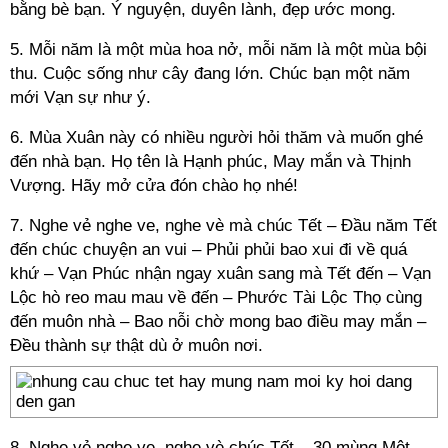
bằng bè bạn. Ý nguyện, duyên lành, đẹp ước mong.
5. Mỗi năm là một mùa hoa nở, mỗi năm là một mùa bội
thu. Cuộc sống như cây đang lớn. Chúc bạn một năm
mới Vạn sự như ý.
6. Mùa Xuân này có nhiều người hỏi thăm và muốn ghé
đến nhà bạn. Họ tên là Hạnh phúc, May mắn và Thịnh
Vượng. Hãy mở cửa đón chào họ nhé!
7. Nghe vẻ nghe ve, nghe vè mà chúc Tết – Đầu năm Tết
đến chúc chuyện an vui – Phủi phủi bao xui đi về quá
khứ – Vạn Phúc nhận ngay xuân sang mà Tết đến – Vạn
Lộc hò reo mau mau về đến – Phước Tài Lộc Thọ cùng
đến muôn nhà – Bao nỗi chờ mong bao điều may mắn –
Đều thành sự thật dù ở muôn nơi.
8. Nghe vẻ nghe ve, nghe vè chúc Tết – 30 mùng Một,