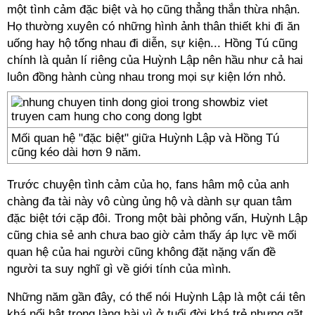
một tình cảm đặc biệt và họ cũng thẳng thắn thừa nhận.
Họ thường xuyên có những hình ảnh thân thiết khi đi ăn
uống hay hộ tống nhau đi diễn, sự kiện... Hồng Tú cũng
chính là quản lí riêng của Huỳnh Lập nên hầu như cả hai
luôn đồng hành cùng nhau trong mọi sự kiện lớn nhỏ.
Mối quan hệ "đặc biệt" giữa Huỳnh Lập và Hồng Tú
cũng kéo dài hơn 9 năm.
Trước chuyện tình cảm của họ, fans hâm mộ của anh
chàng đa tài này vô cùng ủng hộ và dành sự quan tâm
đặc biệt tới cặp đôi. Trong một bài phỏng vấn, Huỳnh Lập
cũng chia sẻ anh chưa bao giờ cảm thấy áp lực về mối
quan hệ của hai người cũng không đặt nặng vấn đề
người ta suy nghĩ gì về giới tính của mình.
Những năm gần đây, có thể nói Huỳnh Lập là một cái tên
khá nổi bật trong làng hài vì ở tuổi đời khá trẻ nhưng gặt