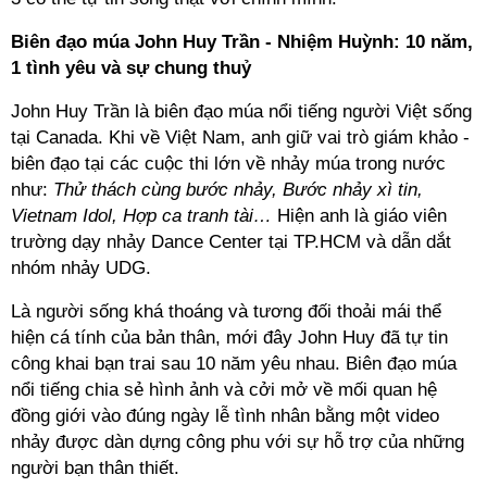
Biên đạo múa John Huy Trần - Nhiệm Huỳnh: 10 năm,
1 tình yêu và sự chung thuỷ
John Huy Trần là biên đạo múa nổi tiếng người Việt sống
tại Canada. Khi về Việt Nam, anh giữ vai trò giám khảo -
biên đạo tại các cuộc thi lớn về nhảy múa trong nước
như:
Thử thách cùng bước nhảy, Bước nhảy xì tin,
Vietnam Idol, Hợp ca tranh tài…
Hiện anh là giáo viên
trường dạy nhảy Dance Center tại TP.HCM và dẫn dắt
nhóm nhảy UDG.
Là người sống khá thoáng và tương đối thoải mái thể
hiện cá tính của bản thân, mới đây John Huy đã tự tin
công khai bạn trai sau 10 năm yêu nhau. Biên đạo múa
nổi tiếng chia sẻ hình ảnh và cởi mở về mối quan hệ
đồng giới vào đúng ngày lễ tình nhân bằng một video
nhảy được dàn dựng công phu với sự hỗ trợ của những
người bạn thân thiết.