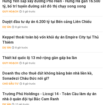
Hưng Yên sắp xây đường Phố Hiến - Hưng Hà gần 16.500
tỷ, bố trí tuyến đường sắt đô thị chạy song song
QUY HOẠCH
5 giờ trước
Duyệt đầu tư dự án 6.200 tỷ tại Bến cảng Liên Chiểu
DỰ ÁN
8 giờ trước
Keppel thoái toàn bộ vốn khỏi dự án Empire City tại Thủ
Thiêm
DỰ ÁN
8 giờ trước
Thiết kế quốc lộ 13 mở rộng gần gấp ba lần
QUY HOẠCH
8 giờ trước
Doanh thu cho thuê đất không bằng bán nhà liền kề,
Sonadezi Châu Đức nói gì?
CHỦ ĐẦU TƯ
8 giờ trước
Trường Phú Holdings - Licogi 14 - Toàn Cầu làm dự án
nhà ở quân đội tại Bắc Cam Ranh
DỰ ÁN
12 giờ trước