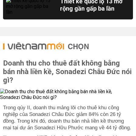
Thiết kế quốc lộ 13 mở
rộng gần gấp ba lần
CHỌN
Doanh thu cho thuê đất không bằng
bán nhà liền kề, Sonadezi Châu Đức nói
gì?
Trong qúy II, doanh thu mảng lõi cho thuê khu công
nghiệp của Sonadezi Châu Đức giảm 84% còn 26 tỷ
đồng. Trong khi đó, doanh thu bán nhà liền kề thương
mại tại dự án Sonadezi Hữu Phước mang về 44 tỷ đồng.