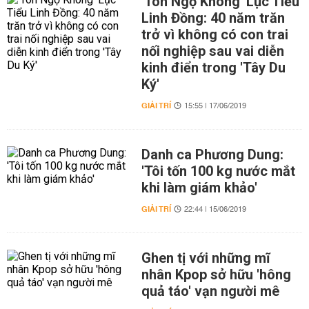
'Tôn Ngộ Không' Lục Tiểu
Linh Đồng: 40 năm trăn
trở vì không có con trai
nối nghiệp sau vai diễn
kinh điển trong 'Tây Du
Ký'
GIẢI TRÍ
15:55 | 17/06/2019
Danh ca Phương Dung:
'Tôi tốn 100 kg nước mắt
khi làm giám khảo'
GIẢI TRÍ
22:44 | 15/06/2019
Ghen tị với những mĩ
nhân Kpop sở hữu 'hông
quả táo' vạn người mê