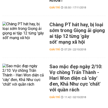
Khoa?
GIẢI TRÍ
05:50 | 17/11/2018
Chàng PT hát hay, bị loại
sớm trong Giọng ải giọng
ai tập 12 từng 'gây
sốt' mạng xã hội
GIẢI TRÍ
07:29 | 22/10/2018
Sao mặc đẹp ngày 2/10:
Vợ chồng Trấn Thành -
Hari Won diện cả 'cây'
đen, Khả Như cực 'chất'
với quần rách
GIẢI TRÍ
11:42 | 02/10/2018