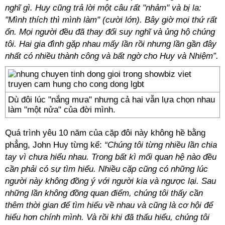
nghĩ gì. Huy cũng trả lời một câu rất "nhảm" và bị la:
"Mình thích thì mình làm" (cười lớn). Bây giờ mọi thứ rất
ổn. Mọi người đều đã thay đổi suy nghĩ và ủng hộ chúng
tôi. Hai gia đình gặp nhau mấy lần rồi nhưng lần gần đây
nhất có nhiều thành công và bất ngờ cho Huy và Nhiệm”.
Dù đôi lúc "nắng mưa" nhưng cả hai vẫn lựa chọn nhau
làm "một nửa" của đời mình.
Quá trình yêu 10 năm của cặp đôi này không hề bằng
phẳng, John Huy từng kể:
“Chúng tôi từng nhiều lần chia
tay vì chưa hiểu nhau. Trong bất kì mối quan hệ nào đều
cần phải có sự tìm hiểu. Nhiều cặp cũng có những lúc
người này không đồng ý với người kia và ngược lại. Sau
những lần không đồng quan điểm, chúng tôi thấy cần
thêm thời gian để tìm hiểu về nhau và cũng là cơ hội để
hiểu hơn chính mình. Và rồi khi đã thấu hiểu, chúng tôi