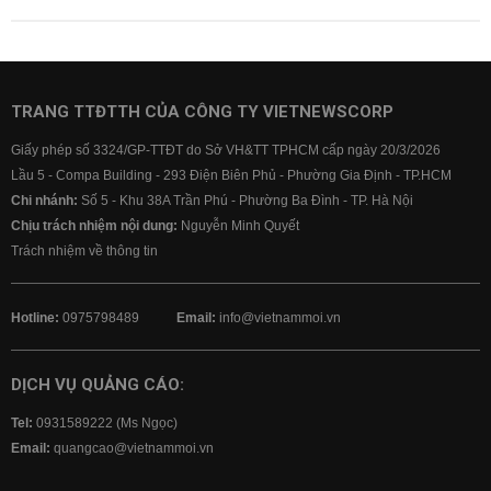
TRANG TTĐTTH CỦA CÔNG TY VIETNEWSCORP
Giấy phép số 3324/GP-TTĐT do Sở VH&TT TPHCM cấp ngày 20/3/2026
Lầu 5 - Compa Building - 293 Điện Biên Phủ - Phường Gia Định - TP.HCM
Chi nhánh:
Số 5 - Khu 38A Trần Phú - Phường Ba Đình - TP. Hà Nội
Chịu trách nhiệm nội dung:
Nguyễn Minh Quyết
Trách nhiệm về thông tin
Hotline:
0975798489
Email:
info@vietnammoi.vn
DỊCH VỤ QUẢNG CÁO:
Tel:
0931589222 (Ms Ngọc)
Email:
quangcao@vietnammoi.vn