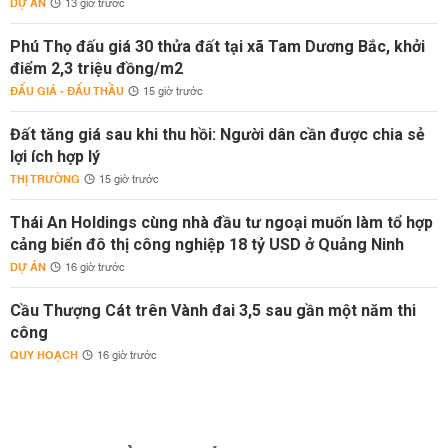
DỰ ÁN
13 giờ trước
Phú Thọ đấu giá 30 thửa đất tại xã Tam Dương Bắc, khởi
điểm 2,3 triệu đồng/m2
ĐẤU GIÁ - ĐẤU THẦU
15 giờ trước
Đất tăng giá sau khi thu hồi: Người dân cần được chia sẻ
lợi ích hợp lý
THỊ TRƯỜNG
15 giờ trước
Thái An Holdings cùng nhà đầu tư ngoại muốn làm tổ hợp
cảng biển đô thị công nghiệp 18 tỷ USD ở Quảng Ninh
DỰ ÁN
16 giờ trước
Cầu Thượng Cát trên Vành đai 3,5 sau gần một năm thi
công
QUY HOẠCH
16 giờ trước