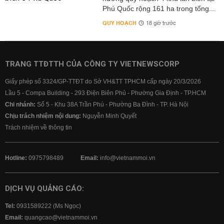
Phú Quốc rộng 161 ha trong tổng...
QUY HOẠCH
18 giờ trước
TRANG TTĐTTH CỦA CÔNG TY VIETNEWSCORP
Giấy phép số 3324/GP-TTĐT do Sở VH&TT TPHCM cấp ngày 20/3/2026
Lầu 5 - Compa Building - 293 Điện Biên Phủ - Phường Gia Định - TP.HCM
Chi nhánh:
Số 5 - Khu 38A Trần Phú - Phường Ba Đình - TP. Hà Nội
Chịu trách nhiệm nội dung:
Nguyễn Minh Quyết
Trách nhiệm về thông tin
Hotline:
0975798489
Email:
info@vietnammoi.vn
DỊCH VỤ QUẢNG CÁO:
Tel:
0931589222 (Ms Ngọc)
Email:
quangcao@vietnammoi.vn