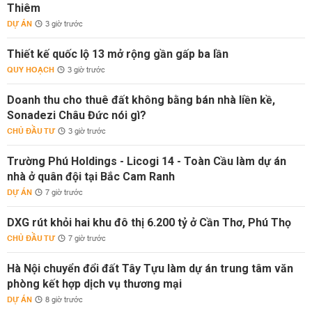
Thiêm
DỰ ÁN
3 giờ trước
Thiết kế quốc lộ 13 mở rộng gần gấp ba lần
QUY HOẠCH
3 giờ trước
Doanh thu cho thuê đất không bằng bán nhà liền kề,
Sonadezi Châu Đức nói gì?
CHỦ ĐẦU TƯ
3 giờ trước
Trường Phú Holdings - Licogi 14 - Toàn Cầu làm dự án
nhà ở quân đội tại Bắc Cam Ranh
DỰ ÁN
7 giờ trước
DXG rút khỏi hai khu đô thị 6.200 tỷ ở Cần Thơ, Phú Thọ
CHỦ ĐẦU TƯ
7 giờ trước
Hà Nội chuyển đổi đất Tây Tựu làm dự án trung tâm văn
phòng kết hợp dịch vụ thương mại
DỰ ÁN
8 giờ trước