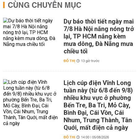
CÙNG CHUYÊN MỤC
Dự báo thời tiết ngày mai
7/8 Hà Nội nắng nóng trở
lại, TP HCM nắng kèm
mưa dông, Đà Nẵng mưa
chiều tối
ĐÔ THỊ
13 giờ trước
Lịch cúp điện Vĩnh Long
tuần này (từ 6/8 đến 9/8)
nhiều khu vực ở phường
Bến Tre, Ba Tri, Mỏ Cày,
Bình Đại, Cái Vồn, Cái
Nhum, Trung Thành, Tân
Quới, mất điện cả ngày
ĐÔ THỊ
14:00 | 05/08/2026