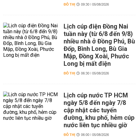
ĐÔ THỊ
09:30 | 05/08/2026
Lịch cúp điện Đồng Nai
tuần này (từ 6/8 đến 9/8)
nhiều nhà ở Đồng Phú, Bù
Đốp, Bình Long, Bù Gia
Mập, Đồng Xoài, Phước
Long bị mất điện
ĐÔ THỊ
06:30 | 05/08/2026
Lịch cúp nước TP HCM
ngày 5/8 đến ngày 7/8
cập nhật các tuyến
đường, khu phố, hẻm cúp
nước liên tục nhiều giờ
ĐÔ THỊ
06:00 | 05/08/2026