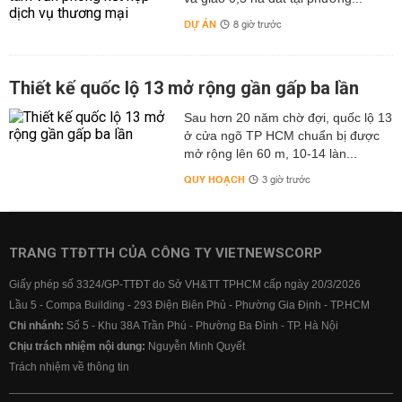
DỰ ÁN
8 giờ trước
Thiết kế quốc lộ 13 mở rộng gần gấp ba lần
Sau hơn 20 năm chờ đợi, quốc lộ 13
ở cửa ngõ TP HCM chuẩn bị được
mở rộng lên 60 m, 10-14 làn...
QUY HOẠCH
3 giờ trước
TRANG TTĐTTH CỦA CÔNG TY VIETNEWSCORP
Giấy phép số 3324/GP-TTĐT do Sở VH&TT TPHCM cấp ngày 20/3/2026
Lầu 5 - Compa Building - 293 Điện Biên Phủ - Phường Gia Định - TP.HCM
Chi nhánh:
Số 5 - Khu 38A Trần Phú - Phường Ba Đình - TP. Hà Nội
Chịu trách nhiệm nội dung:
Nguyễn Minh Quyết
Trách nhiệm về thông tin