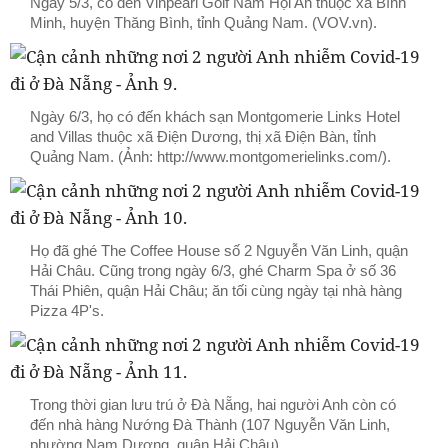
Ngày 5/3, có đến Vinpearl Golf Nam Hội An thuộc xã Bình
Minh, huyện Thăng Bình, tỉnh Quảng Nam. (VOV.vn).
Ngày 6/3, họ có đến khách sạn Montgomerie Links Hotel
and Villas thuộc xã Điện Dương, thị xã Điện Bàn, tỉnh
Quảng Nam. (Ảnh: http://www.montgomerielinks.com/).
Họ đã ghé The Coffee House số 2 Nguyễn Văn Linh, quận
Hải Châu. Cũng trong ngày 6/3, ghé Charm Spa ở số 36
Thái Phiên, quận Hải Châu; ăn tối cùng ngày tại nhà hàng
Pizza 4P's.
Trong thời gian lưu trú ở Đà Nẵng, hai người Anh còn có
đến nhà hàng Nướng Đà Thành (107 Nguyễn Văn Linh,
phường Nam Dương, quận Hải Châu).