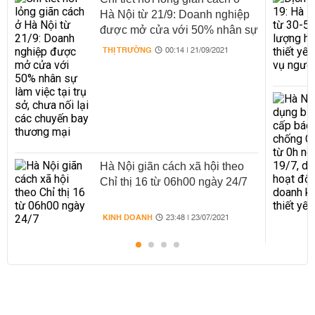
Hà Nội từ 21/9: Doanh nghiệp
được mở cửa với 50% nhân sự
làm việc tại trụ sở, chưa nối lại
THỊ TRƯỜNG
00:14 | 21/09/2021
các chuyến bay thương mại
Hà Nội giãn cách xã hội theo
Chỉ thị 16 từ 06h00 ngày 24/7
KINH DOANH
23:48 | 23/07/2021