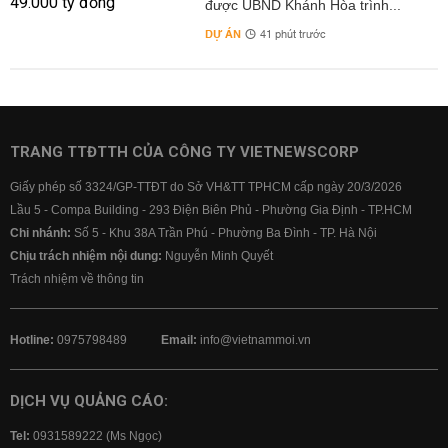
được UBND Khánh Hòa trình...
DỰ ÁN
41 phút trước
TRANG TTĐTTH CỦA CÔNG TY VIETNEWSCORP
Giấy phép số 3324/GP-TTĐT do Sở VH&TT TPHCM cấp ngày 20/3/2026
Lầu 5 - Compa Building - 293 Điện Biên Phủ - Phường Gia Định - TP.HCM
Chi nhánh:
Số 5 - Khu 38A Trần Phú - Phường Ba Đình - TP. Hà Nội
Chịu trách nhiệm nội dung:
Nguyễn Minh Quyết
Trách nhiệm về thông tin
Hotline:
0975798489
Email:
info@vietnammoi.vn
DỊCH VỤ QUẢNG CÁO:
Tel:
0931589222 (Ms Ngọc)