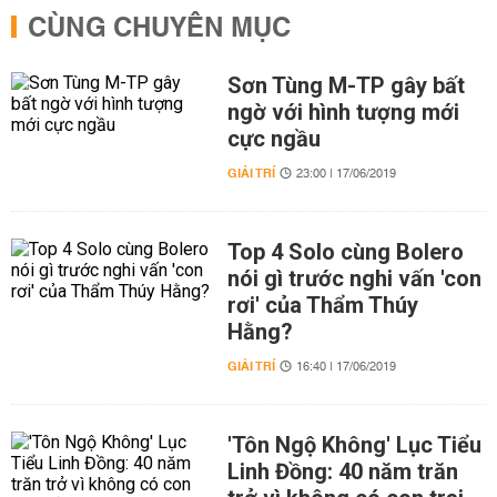
CÙNG CHUYÊN MỤC
Sơn Tùng M-TP gây bất
ngờ với hình tượng mới
cực ngầu
GIẢI TRÍ
23:00 | 17/06/2019
Top 4 Solo cùng Bolero
nói gì trước nghi vấn 'con
rơi' của Thẩm Thúy
Hằng?
GIẢI TRÍ
16:40 | 17/06/2019
'Tôn Ngộ Không' Lục Tiểu
Linh Đồng: 40 năm trăn