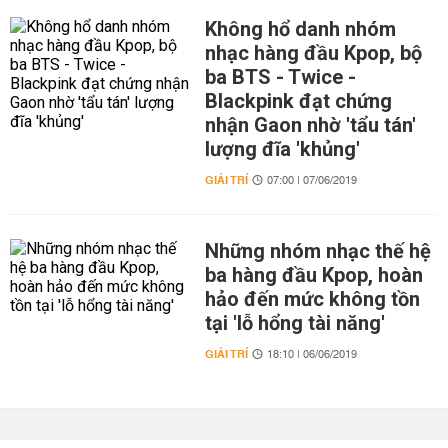
Không hổ danh nhóm
nhạc hàng đầu Kpop, bộ
ba BTS - Twice -
Blackpink đạt chứng
nhận Gaon nhờ 'tẩu tán'
lượng đĩa 'khủng'
GIẢI TRÍ
07:00 | 07/06/2019
Những nhóm nhạc thế hệ
ba hàng đầu Kpop, hoàn
hảo đến mức không tồn
tại 'lỗ hổng tài năng'
GIẢI TRÍ
18:10 | 06/06/2019