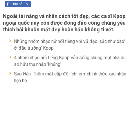
Chia sẻ
15
Ngoài tài năng và nhân cách tốt đẹp, các ca sĩ Kpop
ngoại quốc này còn được đông đảo công chúng yêu
thích bởi khuôn mặt đẹp hoàn hảo không tì vết.
Những nhóm nhạc nữ nổi tiếng với vũ đạo 'sắc như dao'
ở 'đấu trường' Kpop
4 nhóm nhạc nổi tiếng Kpop vẫn sống chung một nhà dù
sở hữu thu nhập 'khủng'
Sao Hàn: Thêm một cặp đôi 'chị em' chính thức xác nhận
hẹn hò