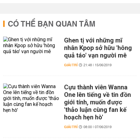
CÓ THỂ BẠN QUAN TÂM
Ghen tị với những mĩ
nhân Kpop sở hữu 'hông
quả táo' vạn người mê
GIẢI TRÍ
21:48 | 15/06/2019
Cựu thành viên Wanna
One lên tiếng về tin đồn
giới tính, muốn được
'thảo luận cùng fan kế
hoạch hẹn hò'
GIẢI TRÍ
08:00 | 07/06/2019