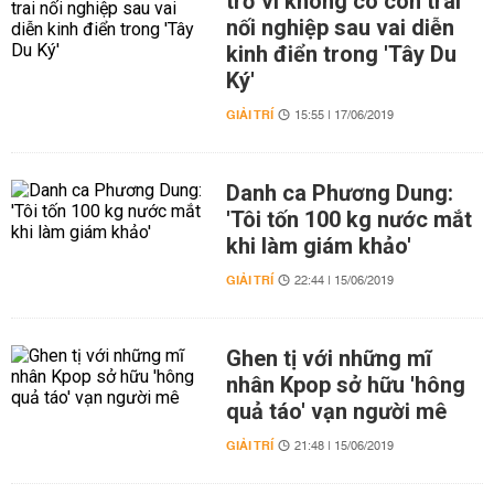
trở vì không có con trai
nối nghiệp sau vai diễn
kinh điển trong 'Tây Du
Ký'
GIẢI TRÍ
15:55 | 17/06/2019
Danh ca Phương Dung:
'Tôi tốn 100 kg nước mắt
khi làm giám khảo'
GIẢI TRÍ
22:44 | 15/06/2019
Ghen tị với những mĩ
nhân Kpop sở hữu 'hông
quả táo' vạn người mê
GIẢI TRÍ
21:48 | 15/06/2019