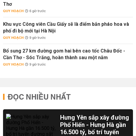
Thơ
QUY HOẠCH
6 giờ trước
Khu vực Công viên Cầu Giấy sẽ là điểm bắn pháo hoa và
phố đi bộ mới tại Hà Nội
QUY HOẠCH
9 giờ trước
Bổ sung 27 km đường gom hai bên cao tốc Châu Đốc -
Cần Thơ - Sóc Trăng, hoàn thành sau một năm
QUY HOẠCH
9 giờ trước
ĐỌC NHIỀU NHẤT
Hưng Yên sắp xây đường
Phố Hiến - Hưng Hà gần
16.500 tỷ, bố trí tuyến