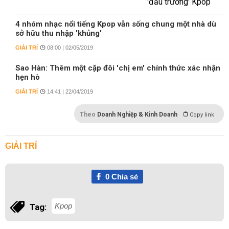
4 nhóm nhạc nổi tiếng Kpop vẫn sống chung một nhà dù
sở hữu thu nhập 'khủng'
GIẢI TRÍ
08:00 | 02/05/2019
Sao Hàn: Thêm một cặp đôi 'chị em' chính thức xác nhận
hẹn hò
GIẢI TRÍ
14:41 | 22/04/2019
Theo
Doanh Nghiệp & Kinh Doanh
Copy link
GIẢI TRÍ
0
Chia sẻ
Kpop
Tag: