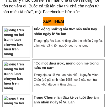
"Thật sự ý thức còn kém thì hạn chế đi đến những nơi
tôn nghiêm đi. Buộc cả tất lên cây thì chả còn ngôn từ
nào miêu tả nữa", một Facebooker bức xúc.
XEM THÊM
Xúc động những bài thơ báo hiếu hay
nhân ngày lễ Vu lan
Trong ngày Vu Lan, những vần thơ nhiều ý nghĩa,
cảm xúc đã khiến người đọc rưng rưng
“Có một điều ước, mong còn mẹ trong
mùa Vu lan”
Trong dịp đại lễ Vu Lan báo hiếu, Nguyễn Minh
Châu (cô gái sinh năm 1985, có 2 cậu con trai
đáng yêu) đã có những chia ...
Trang Cherry lần đầu kể về tuổi thơ ám
ảnh nhân ngày lễ Vu Lan