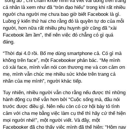
“sống ảo”, chỉ chăm khoe hình và viết vài dòng trên trang
cá nhân là xem như đã “tròn đạo hiếu” trong khi rất nhiều
người cha người mẹ chưa bao giờ biết Facebook là gì.
Luồng ý kiến thứ hai cho rằng đó là quyền tự do của mỗi
người, hơn nữa rất nhiều phụ huynh giờ cũng đã “xài
Facebook ầm ầm”, thế nên việc đó chẳng có gì quá
đáng.
“Thời đại 4.0 rồi. Bố mẹ dùng smartphone cả. Có gì mà
không trên face”, một Facebooker phản bác. “Mẹ mình
có xài face, mình vẫn nói con thương mẹ và con cảm ơn
mẹ, mình vẫn chúc mẹ nhiều sức khỏe trên trang cá
nhân của mẹ mình”, người khác tiếp.
Tuy nhiên, nhiều người vẫn cho rằng nếu được thì những
hành động cụ thể vẫn hơn bởi “Cuộc sống mà, đâu nói
trước được điều gì. Nên nếu còn có cơ hội bày tỏ tình
cảm với cha mẹ bằng việc làm cụ thể thì hãy cứ thể hiện
mọi người nhé!”, một người viết. Và đây, một
Facebooker đã cho thấy việc mình đã thể hiện: “Hôm nay