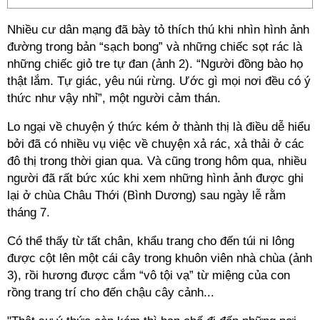
Nhiều cư dân mạng đã bày tỏ thích thú khi nhìn hình ảnh
đường trong bản “sạch bong” và những chiếc sọt rác là
những chiếc giỏ tre tự đan (ảnh 2). “Người đồng bào họ
thật lắm. Tự giác, yêu núi rừng. Ước gì mọi nơi đều có ý
thức như vậy nhỉ”, một người cảm thán.
Lo ngại về chuyện ý thức kém ở thành thị là điều dễ hiểu
bởi đã có nhiều vụ việc về chuyện xả rác, xả thải ở các
đô thị trong thời gian qua. Và cũng trong hôm qua, nhiều
người đã rất bức xúc khi xem những hình ảnh được ghi
lại ở chùa Châu Thới (Bình Dương) sau ngày lễ rằm
tháng 7.
Có thể thấy từ tất chân, khẩu trang cho đến túi ni lông
được cột lên một cái cây trong khuôn viên nhà chùa (ảnh
3), rồi hương được cắm “vô tội vạ” từ miệng của con
rồng trang trí cho đến chậu cây cảnh...