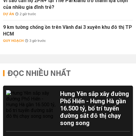
Vì sao căn hộ 2PN+ tại The Parkland trở thành lựa chọn
của nhiều gia đình trẻ?
DỰ ÁN
2 giờ trước
9 km tường chống ồn trên Vành đai 3 xuyên khu đô thị TP
HCM
QUY HOẠCH
3 giờ trước
ĐỌC NHIỀU NHẤT
Hưng Yên sắp xây đường
Phố Hiến - Hưng Hà gần
16.500 tỷ, bố trí tuyến
đường sắt đô thị chạy
song song