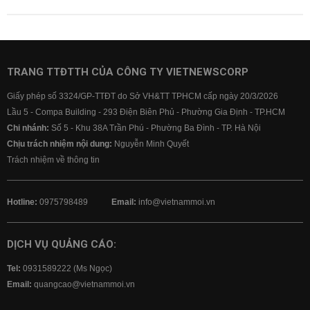
TRANG TTĐTTH CỦA CÔNG TY VIETNEWSCORP
Giấy phép số 3324/GP-TTĐT do Sở VH&TT TPHCM cấp ngày 20/3/2026
Lầu 5 - Compa Building - 293 Điện Biên Phủ - Phường Gia Định - TP.HCM
Chi nhánh:
Số 5 - Khu 38A Trần Phú - Phường Ba Đình - TP. Hà Nội
Chịu trách nhiệm nội dung:
Nguyễn Minh Quyết
Trách nhiệm về thông tin
Hotline:
0975798489
Email:
info@vietnammoi.vn
DỊCH VỤ QUẢNG CÁO:
Tel:
0931589222 (Ms Ngọc)
Email:
quangcao@vietnammoi.vn