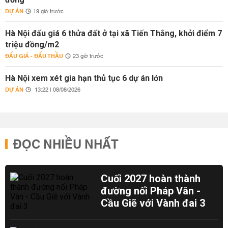
DỰ ÁN
19 giờ trước
Hà Nội đấu giá 6 thửa đất ở tại xã Tiến Thắng, khởi điểm 7
triệu đồng/m2
ĐẤU GIÁ - ĐẤU THẦU
23 giờ trước
Hà Nội xem xét gia hạn thủ tục 6 dự án lớn
DỰ ÁN
13:22 | 08/08/2026
ĐỌC NHIỀU NHẤT
Cuối 2027 hoàn thành
đường nối Pháp Vân -
Cầu Giẽ với Vành đai 3