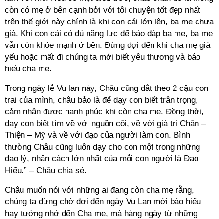
còn có mẹ ở bên cạnh bởi với tôi chuyện tốt đẹp nhất
trên thế giới này chính là khi con cái lớn lên, ba mẹ chưa
già. Khi con cái có đủ năng lực để báo đáp ba mẹ, ba mẹ
vẫn còn khỏe mạnh ở bên. Đừng đợi đến khi cha mẹ già
yếu hoặc mất đi chúng ta mới biết yêu thương và báo
hiếu cha mẹ.
Trong ngày lễ Vu lan này, Châu cũng dắt theo 2 cậu con
trai của mình, châu bảo là để dạy con biết trân trọng,
cảm nhận được hạnh phúc khi còn cha mẹ. Đồng thời,
dạy con biết tìm về với nguồn cội, về với giá trị Chân –
Thiện – Mỹ và về với đạo của người làm con. Bình
thường Châu cũng luôn dạy cho con một trong những
đạo lý, nhân cách lớn nhất của mỗi con người là Đạo
Hiếu.” – Châu chia sẻ.
Châu muốn nói với những ai đang còn cha mẹ rằng,
chúng ta đừng chờ đợi đến ngày Vu Lan mới báo hiếu
hay tưởng nhớ đến Cha mẹ, mà hàng ngày từ những