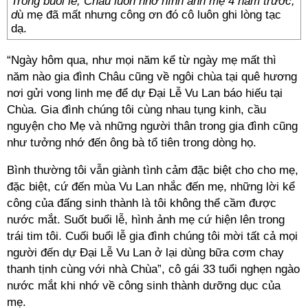
Trong buổi lễ, Châu luôn nhớ hình ảnh mẹ 4 năm trước,
d
ù mẹ đã mất nhưng công ơn đó cô luôn ghi lòng tạc
dạ.
“Ngày hôm qua, như mọi năm kể từ ngày mẹ mất thì
năm nào gia đình Châu cũng về ngôi chùa tại quê hương
nơi gửi vong linh mẹ để dự Đại Lễ Vu Lan báo hiếu tại
Chùa. Gia đình chúng tôi cùng nhau tụng kinh, cầu
nguyện cho Mẹ và những người thân trong gia đình cũng
như tưởng nhớ đến ông bà tổ tiên trong dòng họ.
Bình thường tôi vẫn giành tình cảm đặc biệt cho cho mẹ,
đặc biệt, cứ đến mùa Vu Lan nhắc đến mẹ, những lời kể
công của đấng sinh thành là tôi không thể cầm được
nước mắt. Suốt buổi lễ, hình ảnh mẹ cứ hiện lên trong
trái tim tôi. Cuối buổi lễ gia đình chúng tôi mời tất cả mọi
người đến dự Đại Lễ Vu Lan ở lại dùng bữa cơm chay
thanh tịnh cùng với nhà Chùa”, cô gái 33 tuổi nghẹn ngào
nước mắt khi nhớ về công sinh thành dưỡng dục của
mẹ.