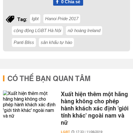
0
Chia sẻ
lgbt
Hanoi Pride 2017
Tag:
cộng động LGBT Hà Nội
nữ hoàng Ireland
Panti Bliss
sân khấu tự hào
CÓ THỂ BẠN QUAN TÂM
Xuất hiện thêm một hãng
hàng không cho phép
hành khách xác định 'giới
tính khác' ngoài nam và
nữ
LGBT
17:33 | 11/06/2019