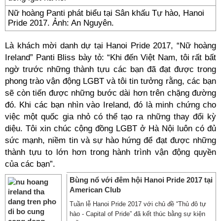
Nữ hoàng Panti phát biểu tại Sân khấu Tự hào, Hanoi
Pride 2017. Ảnh: An Nguyên.
Là khách mời danh dự tại Hanoi Pride 2017, “Nữ hoàng
Ireland” Panti Bliss bày tỏ: “Khi đến Việt Nam, tôi rất bất
ngờ trước những thành tựu các bạn đã đạt được trong
phong trào vận động LGBT và tôi tin tưởng rằng, các bạn
sẽ còn tiến được những bước dài hơn trên chặng đường
đó. Khi các bạn nhìn vào Ireland, đó là minh chứng cho
việc một quốc gia nhỏ có thể tạo ra những thay đổi kỳ
diệu. Tôi xin chúc cộng đồng LGBT ở Hà Nội luôn có đủ
sức mạnh, niềm tin và sự hào hứng để đạt được những
thành tựu to lớn hơn trong hành trình vận động quyền
của các bạn”.
Bùng nổ với đêm hội Hanoi Pride 2017 tại
American Club
Tuần lễ Hanoi Pride 2017 với chủ đề “Thủ đô tự
hào - Capital of Pride” đã kết thúc bằng sự kiện