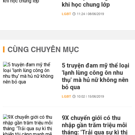
khi học chung lớp
LGBT
11:24 | 08/06/2019
CÙNG CHUYÊN MỤC
5 truyện đam mỹ thể loại
'lạnh lùng công ôn nhu
thụ' mà hủ nữ không nên
bỏ qua
LGBT
10:02 | 15/06/2019
9X chuyển giới có thu
nhập gần trăm triệu mỗi
tháng: 'Trải qua sự kì thị