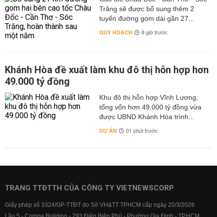
Trăng sẽ được bổ sung thêm 2
tuyến đường gom dài gần 27...
QUY HOẠCH
8 giờ trước
Khánh Hòa đề xuất làm khu đô thị hỗn hợp hơn
49.000 tỷ đồng
Khu đô thị hỗn hợp Vĩnh Lương,
tổng vốn hơn 49.000 tỷ đồng vừa
được UBND Khánh Hòa trình...
DỰ ÁN
01 phút trước
TRANG TTĐTTH CỦA CÔNG TY VIETNEWSCORP
Giấy phép số 3324/GP-TTĐT do Sở VH&TT TPHCM cấp ngày 20/3/2026
Lầu 5 - Compa Building - 293 Điện Biên Phủ - Phường Gia Định - TP.HCM