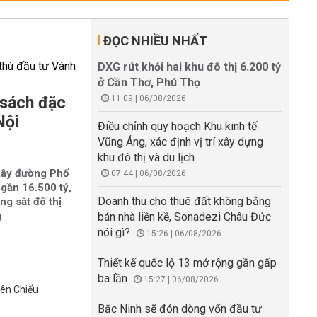
ĐỌC NHIỀU NHẤT
DXG rút khỏi hai khu đô thị 6.200 tỷ
ở Cần Thơ, Phú Thọ
 sách đặc
11:09 | 06/08/2026
Nội
Điều chỉnh quy hoạch Khu kinh tế
Vũng Áng, xác định vị trí xây dựng
khu đô thị và du lịch
xây đường Phố
07:44 | 06/08/2026
gần 16.500 tỷ,
Doanh thu cho thuê đất không bằng
ng sắt đô thị
g
bán nhà liền kề, Sonadezi Châu Đức
nói gì?
15:26 | 06/08/2026
Thiết kế quốc lộ 13 mở rộng gần gấp
ba lần
15:27 | 06/08/2026
iên Chiểu
Bắc Ninh sẽ đón dòng vốn đầu tư