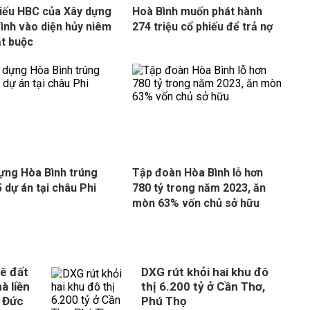
iếu HBC của Xây dựng
Hoà Bình muốn phát hành
ình vào diện hủy niêm
274 triệu cổ phiếu để trả nợ
ắt buộc
ựng Hòa Bình trúng
Tập đoàn Hòa Bình lỗ hơn
5 dự án tại châu Phi
780 tỷ trong năm 2023, ăn
mòn 63% vốn chủ sở hữu
ê đất
DXG rút khỏi hai khu đô
à liền
thị 6.200 tỷ ở Cần Thơ,
 Đức
Phú Thọ