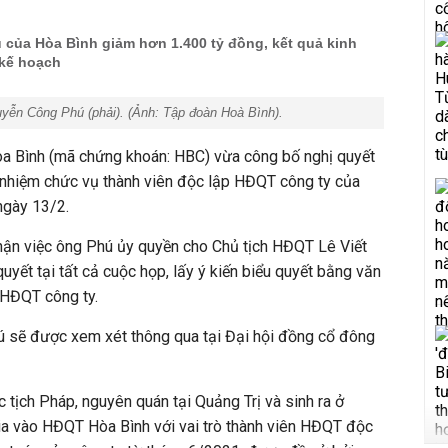
 của Hòa Bình giảm hơn 1.400 tỷ đồng, kết quả kinh
 kế hoạch
guyễn Công Phú (phải). (Ảnh:
Tập đoàn Hoà Bình
).
 Bình (mã chứng khoán: HBC) vừa công bố nghị quyết
nhiệm chức vụ thành viên độc lập HĐQT công ty của
ngày 13/2.
ận việc ông Phú ủy quyền cho Chủ tịch HĐQT Lê Viết
quyết tại tất cả cuộc họp, lấy ý kiến biểu quyết bằng văn
 HĐQT công ty.
ú sẽ được xem xét thông qua tại Đại hội đồng cổ đông
c tịch Pháp,
nguyên quán tại Quảng Trị và sinh ra ở
a vào HĐQT Hòa Bình với vai trò thành viên HĐQT độc