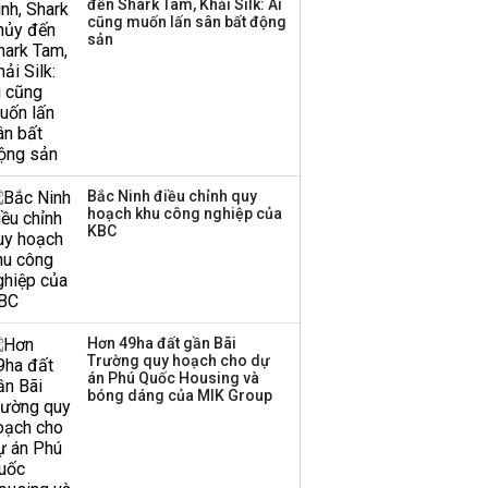
đến Shark Tam, Khải Silk: Ai
cũng muốn lấn sân bất động
Thị trường thường
sản
‘phất lên’ trong tháng 8,
nhóm ngành nào có
tiềm năng dẫn sóng?
Bắc Ninh điều chỉnh quy
hoạch khu công nghiệp của
KBC
Hơn 49ha đất gần Bãi
Trường quy hoạch cho dự
án Phú Quốc Housing và
bóng dáng của MIK Group