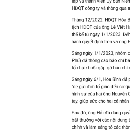
lập và thành viên Ủy ban Kiể
HĐQT công ty và thông qua t
Tháng 12/2022, HĐQT Hòa Bì
tịch HĐQT của ông Lê Viết Hả
thế kể từ ngày 1/1/2023.
Đến
hành quyết định trên và ông 
Sáng ngày 1/1/2023, nhóm c
Phú) đã thông cáo báo chí bá
tổ chức buổi gặp gỡ báo chí 
Sáng ngày 6/1, Hòa Bình đã p
"sẽ gửi đơn tố giác đến cơ qu
hình sự của hai ông Nguyễn 
tay, giúp sức cho hai cá nhân
Sau đó, ông Hải đã dùng quyề
bất thường với các nội dung
chính và làm sáng tỏ các thô