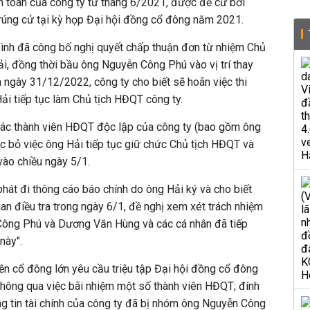
m toán của công ty từ tháng 6/2021, được đề cử bởi
rúng cử tại kỳ họp Đại hội đồng cổ đông năm 2021.
nh đã công bố nghị quyết chấp thuận đơn từ nhiệm Chủ
i, đồng thời bầu ông Nguyễn Công Phú vào vị trí thay
 ngày 31/12/2022, công ty cho biết sẽ hoãn việc thi
Hải tiếp tục làm Chủ tịch HĐQT công ty.
ác thành viên HĐQT độc lập của công ty
(bao gồm ông
c bỏ việc ông Hải tiếp tục giữ chức Chủ tịch HĐQT và
vào chiều ngày 5/1.
hát đi thông cáo báo chính do ông Hải ký và cho biết
an điều tra trong ngày 6/1, đề nghị xem xét trách nhiệm
Công Phú và Dương Văn Hùng và các cá nhân đã tiếp
 này".
n cổ đông lớn yêu cầu triệu tập Đại hội đồng cổ đông
thông qua việc bãi nhiệm một số thành viên HĐQT; đính
ng tin tài chính của công ty đã bị nhóm ông Nguyễn Công