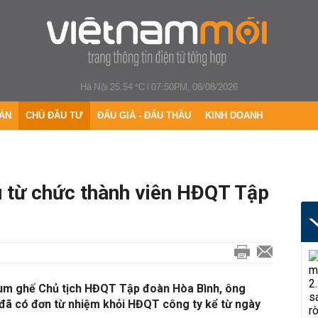
Hà Nội 25.54 °C
|
07:50PM, 06/08/2026
ÁN
CHỦ ĐẦU TƯ
ĐẤU GIÁ - ĐẤU THẦU
KINH DOANH
 từ chức thành viên HĐQT Tập
xùm ghế Chủ tịch HĐQT Tập đoàn Hòa Bình, ông
ã có đơn từ nhiệm khỏi HĐQT công ty kể từ ngày