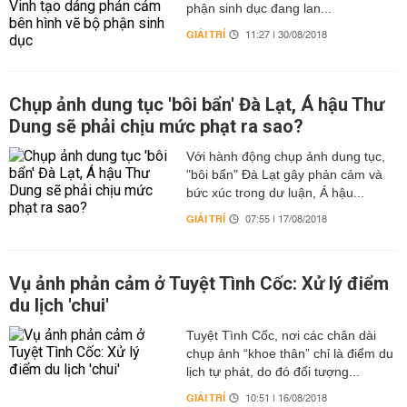
phận sinh dục đang lan...
GIẢI TRÍ
11:27 | 30/08/2018
Chụp ảnh dung tục 'bôi bẩn' Đà Lạt, Á hậu Thư
Dung sẽ phải chịu mức phạt ra sao?
Với hành động chụp ảnh dung tục,
"bôi bẩn" Đà Lạt gây phản cảm và
bức xúc trong dư luận, Á hậu...
GIẢI TRÍ
07:55 | 17/08/2018
Vụ ảnh phản cảm ở Tuyệt Tình Cốc: Xử lý điểm
du lịch 'chui'
Tuyệt Tình Cốc, nơi các chân dài
chụp ảnh “khoe thân” chỉ là điểm du
lịch tự phát, do đó đối tượng...
GIẢI TRÍ
10:51 | 16/08/2018