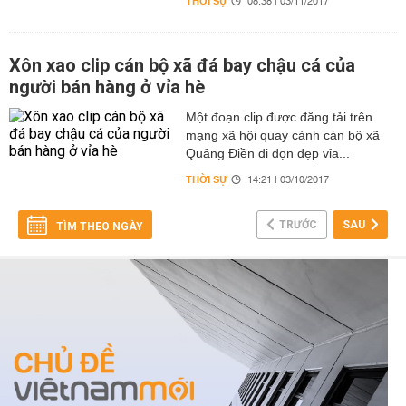
THỜI SỰ
08:38 | 03/11/2017
Xôn xao clip cán bộ xã đá bay chậu cá của
người bán hàng ở vỉa hè
Một đoạn clip được đăng tải trên
mạng xã hội quay cảnh cán bộ xã
Quảng Điền đi dọn dẹp vỉa...
THỜI SỰ
14:21 | 03/10/2017
TRƯỚC
SAU
TÌM THEO NGÀY