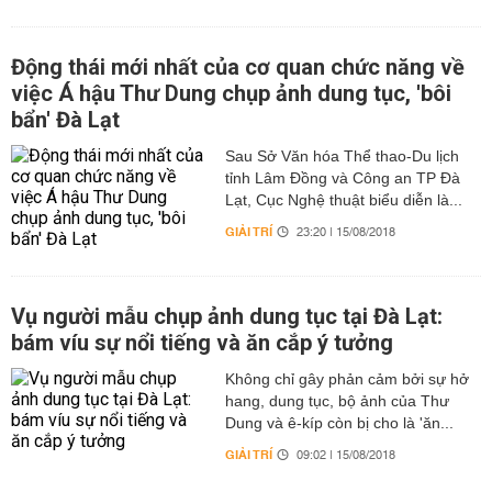
Động thái mới nhất của cơ quan chức năng về
việc Á hậu Thư Dung chụp ảnh dung tục, 'bôi
bẩn' Đà Lạt
Sau Sở Văn hóa Thể thao-Du lịch
tỉnh Lâm Đồng và Công an TP Đà
Lạt, Cục Nghệ thuật biểu diễn là...
GIẢI TRÍ
23:20 | 15/08/2018
Vụ người mẫu chụp ảnh dung tục tại Đà Lạt:
bám víu sự nổi tiếng và ăn cắp ý tưởng
Không chỉ gây phản cảm bởi sự hở
hang, dung tục, bộ ảnh của Thư
Dung và ê-kíp còn bị cho là 'ăn...
GIẢI TRÍ
09:02 | 15/08/2018