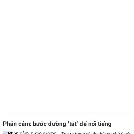
Phản cảm: bước đường ‘tắt’ để nổi tiếng
Tạo ra tranh cãi thu hút sự chú ý trở