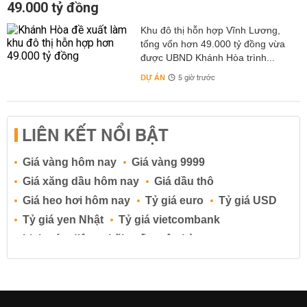
49.000 tỷ đồng
Khu đô thị hỗn hợp Vĩnh Lương,
tổng vốn hơn 49.000 tỷ đồng vừa
được UBND Khánh Hòa trình...
DỰ ÁN
5 giờ trước
LIÊN KẾT NỔI BẬT
Giá vàng hôm nay
Giá vàng 9999
Giá xăng dầu hôm nay
Giá dầu thô
Giá heo hơi hôm nay
Tỷ giá euro
Tỷ giá USD
Tỷ giá yen Nhật
Tỷ giá vietcombank
Lịch cúp điện
Lãi suất ngân hàng
Lãi suất tiết kiệm
Lãi suất tiền gửi
Lãi suất ngân hàng Agribank
Lãi suất ngân hàng Sacombank