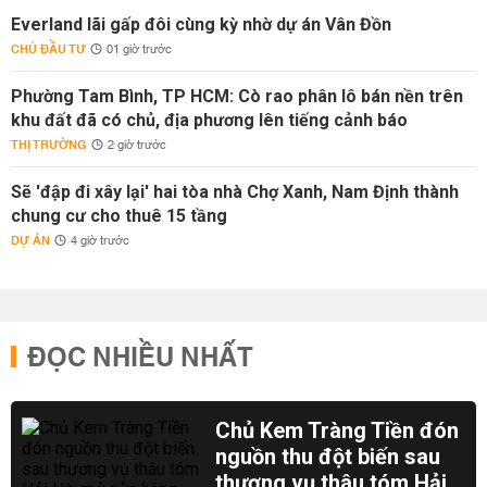
Everland lãi gấp đôi cùng kỳ nhờ dự án Vân Đồn
CHỦ ĐẦU TƯ
01 giờ trước
Phường Tam Bình, TP HCM: Cò rao phân lô bán nền trên
khu đất đã có chủ, địa phương lên tiếng cảnh báo
THỊ TRƯỜNG
2 giờ trước
Sẽ 'đập đi xây lại' hai tòa nhà Chợ Xanh, Nam Định thành
chung cư cho thuê 15 tầng
DỰ ÁN
4 giờ trước
ĐỌC NHIỀU NHẤT
Chủ Kem Tràng Tiền đón
nguồn thu đột biến sau
thương vụ thâu tóm Hải