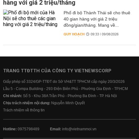
hàng với giá 2 triệu/tháng
Phố đi bộ Thành Thái sẽ cho thuê
40 gian hàng với giá 2 triệu
đồng/gian/tháng. Mang về...
QUY HOẠCH
09:33 | 09/08/2026
TRANG TTĐTTH CỦA CÔNG TY VIETNEWSCORP
Giấy phép số 3324/GP-TTĐT do Sở VH&TT TPHCM cấp ngày 20/3/2026
Lầu 5 - Compa Building - 293 Điện Biên Phủ - Phường Gia Định - TP.HCM
Chi nhánh:
Số 5 - Khu 38A Trần Phú - Phường Ba Đình - TP. Hà Nội
Chịu trách nhiệm nội dung:
Nguyễn Minh Quyết
Trách nhiệm về thông tin
Hotline:
0975798489
Email:
info@vietnammoi.vn