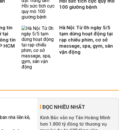
uan
Hồi sức tích cực quy mô
100 giường bệnh
ng tin
Hà Nội: Từ 0h ngày 5/5
 tại
tạm dừng hoạt động tại
ông tin
rạp chiếu phim, cơ sở
TP HCM
massage, spa, gym, sân
vận động
ĐỌC NHIỀU NHẤT
Kinh Bắc vẫn nợ Tân Hoàng Minh
hơn 1.800 tỷ đồng từ thương vụ