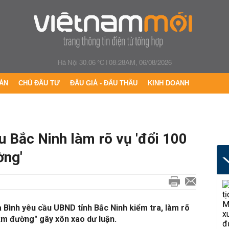
Hà Nội 30.06 °C
|
08:28AM, 06/08/2026
ÁN
CHỦ ĐẦU TƯ
ĐẤU GIÁ - ĐẤU THẦU
KINH DOANH
 Bắc Ninh làm rõ vụ 'đổi 100
ờng'
Bình yêu cầu UBND tỉnh Bắc Ninh kiểm tra, làm rõ
9km đường" gây xôn xao dư luận.