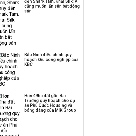
đến Shark Tam, Khải Silk: Ai
ba chữ số trong nửa
cũng muốn lấn sân bất động
đầu năm:
sản
Techcombank dẫn đầu,
Big4 tụt hạng
Bắc Ninh điều chỉnh quy
hoạch khu công nghiệp của
KBC
Hơn 49ha đất gần Bãi
Trường quy hoạch cho dự
án Phú Quốc Housing và
bóng dáng của MIK Group
Mới thu phí, ô tô đã ùn ùn
'né' trạm BOT Phả Lại