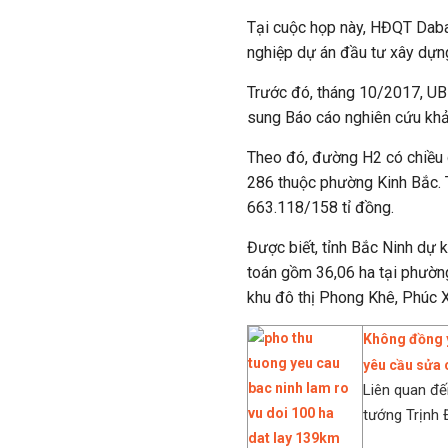
Tại cuộc họp này, HĐQT Daba
nghiệp dự án đầu tư xây dựn
Trước đó, tháng 10/2017, UBN
sung Báo cáo nghiên cứu khả
Theo đó, đường H2 có chiều
286 thuộc phường Kinh Bắc. 
663.118/158 tỉ đồng.
Được biết, tỉnh Bắc Ninh dự 
toán gồm 36,06 ha tại phườn
khu đô thị Phong Khê, Phúc 
Không đồng ý
yêu cầu sửa 
Liên quan đế
tướng Trịnh Đ