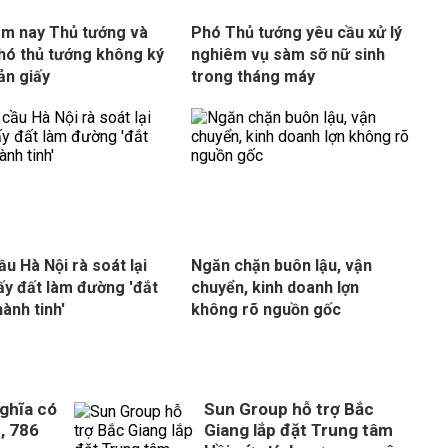
m nay Thủ tướng và
Phó Thủ tướng yêu cầu xử lý
hó thủ tướng không ký
nghiêm vụ sàm sỡ nữ sinh
ản giấy
trong tháng máy
ầu Hà Nội rà soát lại
Ngăn chặn buôn lậu, vận
lấy đất làm đường 'đắt
chuyển, kinh doanh lợn
hành tinh'
không rõ nguồn gốc
ghĩa có
Sun Group hỗ trợ Bắc
, 786
Giang lắp đặt Trung tâm