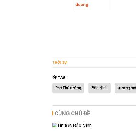
THỜI SỰ
TAG:
Phó Thủ tướng
Bắc Ninh
trương ho
CÙNG CHỦ ĐỀ