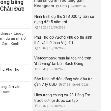
mua lại dự án 100 tầng gần
hông bằng
Keangnam
13:34 | 05/08/2026
i Châu Đức
Ninh Bình dự thu 318.000 tỷ tiền sử
dụng đất 5 năm tới
18:26 | 05/08/2026
dings - Licogi
Phú Thọ gỡ vướng Khu đô thị sinh
làm dự án nhà ở
thái và thể thao Việt Trì
ắc Cam Ranh
15:07 | 05/08/2026
Vietcombank mua lại tòa nhà trên
'đất vàng' tại bến Bạch Đằng
 Thơ, Phú Thọ
19:46 | 05/08/2026
Bắc Ninh sẽ đón dòng vốn đầu tư
gần 7 tỷ USD
07:52 | 06/08/2026
trung tâm văn
út trước
Hiện trạng chung cư 23 Hàng Tre
trước cơ hội được cải tạo
09:32 | 06/08/2026