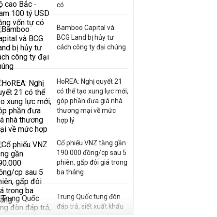
có
Bamboo Capital và
BCG Land bị hủy tư
cách công ty đại chúng
HoREA: Nghị quyết 21
có thể tạo xung lực mới,
góp phần đưa giá nhà
thương mại về mức
hợp lý
Cổ phiếu VNZ tăng gần
190.000 đồng/cp sau 5
phiên, gấp đôi giá trong
ba tháng
Trung Quốc tung đòn
đáp trả, siết xuất khẩu
drone và trừng phạt