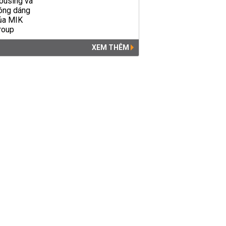
THỜI SỰ
00:00 | 21/01/2019
XEM THÊM
Hàng trăm tài xế xuống
đường phản đối trạm thu phí
BOT Phả Lại
THỜI SỰ
06:55 | 27/12/2018