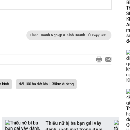
Theo
Doanh Nghiệp & Kinh Doanh
Copy link
à bình
đổi 100 ha đất lấy 1.39km đường
Thiếu nữ bị ba bạn gái vây
đánh, rạch mặt trong đêm