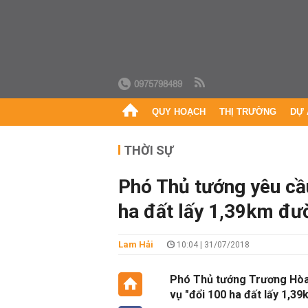
0975798489
QUY HOẠCH
THỊ TRƯỜNG
DỰ 
THỜI SỰ
Phó Thủ tướng yêu cầu
ha đất lấy 1,39km đư
Lam Hải
10:04 | 31/07/2018
Phó Thủ tướng Trương Hòa 
vụ "đổi 100 ha đất lấy 1,3