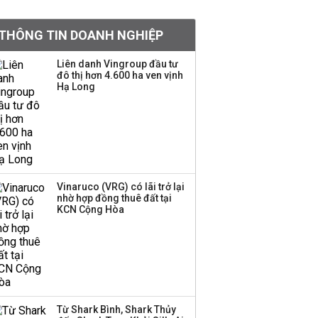
doanh nghiệp Mỹ
THÔNG TIN DOANH NGHIỆP
Hoá chất Đức Giang
công bố hai ứng viên
Liên danh Vingroup đầu tư
đô thị hơn 4.600 ha ven vịnh
HĐQT, cổ phiếu DGC
Hạ Long
tăng trần
'Đế chế’ kinh doanh
hàng xa xỉ của Lý Nhã
Kỳ: Từ phân phối, thiết
kế kim cương đến thời
trang, phụ kiện cao cấp
Vinaruco (VRG) có lãi trở lại
nhờ hợp đồng thuê đất tại
KCN Cộng Hòa
Hãng kim cương tài trợ
vương miện cho các
cuộc thi hoa hậu thông
báo ngừng hoạt động
Lãi thuần từ dịch vụ
Từ Shark Bình, Shark Thủy
nhiều ngân hàng tăng