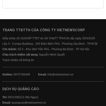
Lịch cúp điện
Lãi suất ngân hàng
Lãi suất tiết kiệm
Lãi suất tiền gửi
Lãi suất ngân hàng Agribank
Lãi suất ngân hàng Sacombank
Lãi suất ngân hàng BIDV
TRANG TTĐTTH CỦA CÔNG TY VIETNEWSCORP
Lãi suất ngân hàng Vietinbank
Giấy phép số 3324/GP-TTĐT do Sở VH&TT TPHCM cấp ngày 20/3/2026
Lãi suất ngân hàng Vietcombank
Lầu 5 - Compa Building - 293 Điện Biên Phủ - Phường Gia Định - TP.HCM
Chi nhánh:
Số 5 - Khu 38A Trần Phú - Phường Ba Đình - TP. Hà Nội
Chịu trách nhiệm nội dung:
Nguyễn Minh Quyết
Trách nhiệm về thông tin
Hotline:
0975798489
Email:
info@vietnammoi.vn
DỊCH VỤ QUẢNG CÁO:
Tel:
0931589222 (Ms Ngọc)
Email:
quangcao@vietnammoi.vn