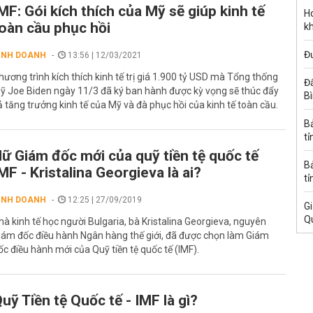
MF: Gói kích thích của Mỹ sẽ giúp kinh tế
Ho
oàn cầu phục hồi
k
Đ
INH DOANH
13:56 | 12/03/2021
hương trình kích thích kinh tế trị giá 1.900 tỷ USD mà Tổng thống
Đấ
ỹ Joe Biden ngày 11/3 đã ký ban hành được kỳ vọng sẽ thúc đẩy
B
ả tăng trưởng kinh tế của Mỹ và đà phục hồi của kinh tế toàn cầu.
B
tỉ
ữ Giám đốc mới của quỹ tiền tệ quốc tế
B
MF - Kristalina Georgieva là ai?
tỉ
INH DOANH
12:25 | 27/09/2019
Gi
Q
hà kinh tế học người Bulgaria, bà Kristalina Georgieva, nguyên
iám đốc điều hành Ngân hàng thế giới, đã được chọn làm Giám
ốc điều hành mới của Quỹ tiền tệ quốc tế (IMF).
uỹ Tiền tệ Quốc tế - IMF là gì?