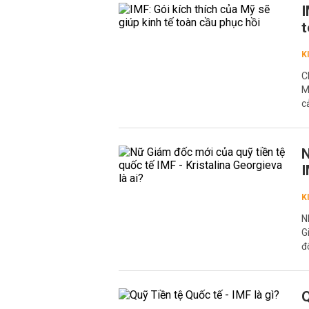
I
t
K
C
M
c
N
I
K
N
G
đ
Q