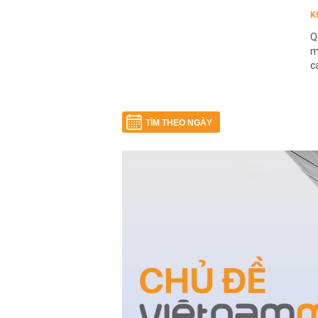
K
Q
m
c
TÌM THEO NGÀY