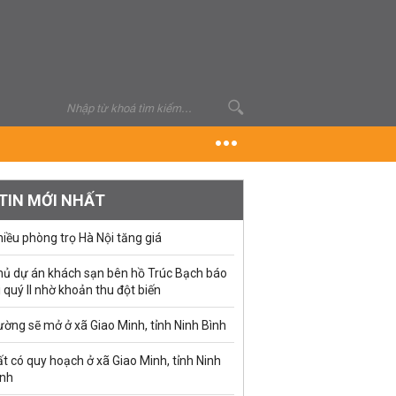
TIN MỚI NHẤT
iều phòng trọ Hà Nội tăng giá
hủ dự án khách sạn bên hồ Trúc Bạch báo
i quý II nhờ khoản thu đột biến
ờng sẽ mở ở xã Giao Minh, tỉnh Ninh Bình
t có quy hoạch ở xã Giao Minh, tỉnh Ninh
ình