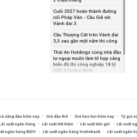
Cuối 2027 hoàn thành đường
nối Pháp Vân - Cầu Giẽ với
Vành đai 3
Cầu Thượng Cát trên Vành đai
3,5 sau gần một năm thi công
Thái An Holdings cùng nhà đầu
tư ngoại muốn làm tổ hợp cảng
biển đô thị công nghiệp 18 tỷ
USD ở Quảng Ninh
Bắc Ninh giao nhà đầu tư hai
dự án NOXH gần 2.000 tỷ đồng
iá xăng dầu hôm nay
Giá dầu thô
Giá heo hơi hôm nay
Tỷ giá e
Lãi suất ngân hàng
Lãi suất tiết kiệm
Lãi suất tiền gửi
Lãi suất n
uất ngân hàng BIDV
Lãi suất ngân hàng Vietinbank
Lãi suất ngân 