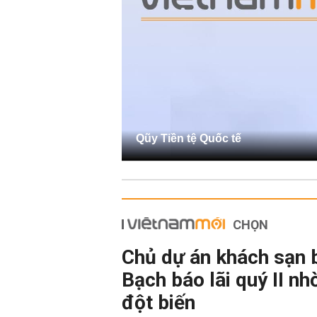
Qũy Tiền tệ Quốc tế
CHỌN
Chủ dự án khách sạn 
Bạch báo lãi quý II nh
đột biến