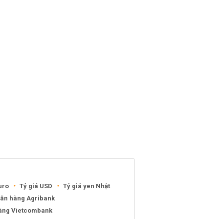
uro
Tỷ giá USD
Tỷ giá yen Nhật
gân hàng Agribank
hàng Vietcombank