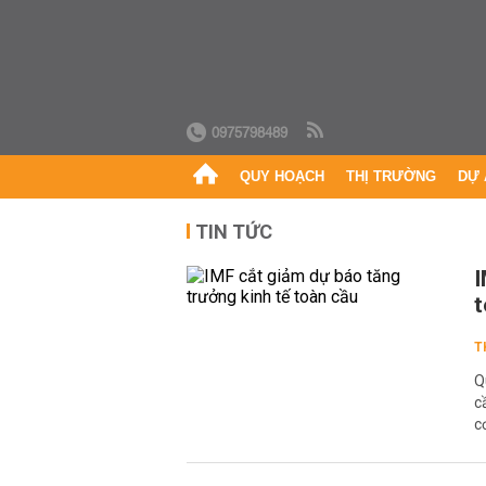
0975798489
QUY HOẠCH
THỊ TRƯỜNG
DỰ 
TIN TỨC
I
t
T
Q
c
c