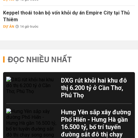
Keppel thoái toàn bộ vốn khỏi dự án Empire City tại Thủ
Thiêm
DỰ ÁN
14 giờ trước
ĐỌC NHIỀU NHẤT
DXG rút khỏi hai khu đô
thị 6.200 tỷ ở Cần Thơ,
Phú Thọ
Hưng Yên sắp xây đường
Phố Hiến - Hưng Hà gần
16.500 tỷ, bố trí tuyến
đường sắt đô thị chạy