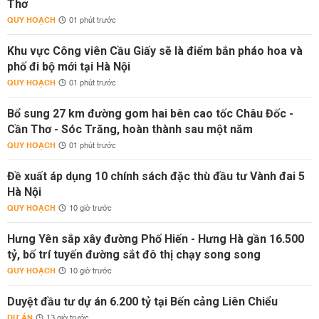
Thơ
QUY HOẠCH
01 phút trước
Khu vực Công viên Cầu Giấy sẽ là điểm bắn pháo hoa và
phố đi bộ mới tại Hà Nội
QUY HOẠCH
01 phút trước
Bổ sung 27 km đường gom hai bên cao tốc Châu Đốc -
Cần Thơ - Sóc Trăng, hoàn thành sau một năm
QUY HOẠCH
01 phút trước
Đề xuất áp dụng 10 chính sách đặc thù đầu tư Vành đai 5
Hà Nội
QUY HOẠCH
10 giờ trước
Hưng Yên sắp xây đường Phố Hiến - Hưng Hà gần 16.500
tỷ, bố trí tuyến đường sắt đô thị chạy song song
QUY HOẠCH
10 giờ trước
Duyệt đầu tư dự án 6.200 tỷ tại Bến cảng Liên Chiểu
DỰ ÁN
13 giờ trước