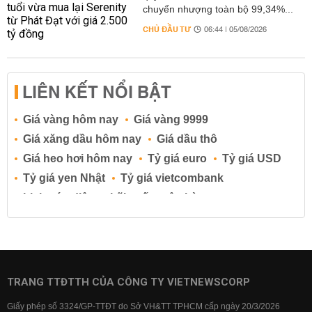
chuyển nhượng toàn bộ 99,34%...
CHỦ ĐẦU TƯ
06:44 | 05/08/2026
LIÊN KẾT NỔI BẬT
Giá vàng hôm nay
Giá vàng 9999
Giá xăng dầu hôm nay
Giá dầu thô
Giá heo hơi hôm nay
Tỷ giá euro
Tỷ giá USD
Tỷ giá yen Nhật
Tỷ giá vietcombank
Lịch cúp điện
Lãi suất ngân hàng
Lãi suất tiết kiệm
Lãi suất tiền gửi
Lãi suất ngân hàng Agribank
Lãi suất ngân hàng Sacombank
Lãi suất ngân hàng BIDV
TRANG TTĐTTH CỦA CÔNG TY VIETNEWSCORP
Lãi suất ngân hàng Vietinbank
Giấy phép số 3324/GP-TTĐT do Sở VH&TT TPHCM cấp ngày 20/3/2026