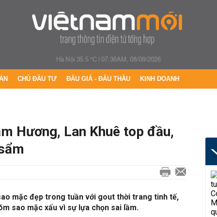
Hà Nội 35.5 °C
|
07:36AM, 08/08/2026
ÁN
CHỦ ĐẦU TƯ
ĐẤU GIÁ - ĐẤU THẦU
KINH DOANH
ạm Hương, Lan Khuê top đầu,
 sẩm
o mặc đẹp trong tuần với gout thời trang tinh tế,
hóm sao mặc xấu vì sự lựa chọn sai lầm.