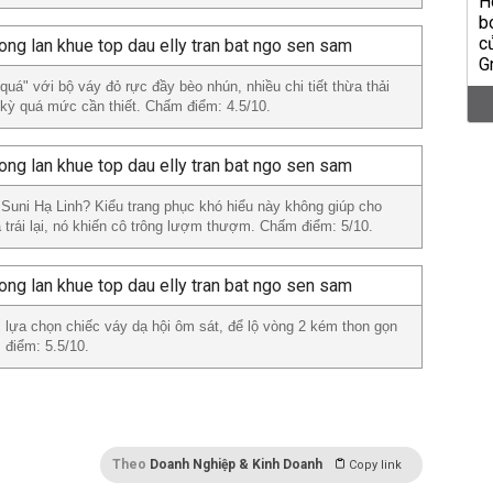
quá" với bộ váy đỏ rực đầy bèo nhún, nhiều chi tiết thừa thải
u kỳ quá mức cần thiết. Chấm điểm: 4.5/10.
a Suni Hạ Linh? Kiểu trang phục khó hiểu này không giúp cho
trái lại, nó khiến cô trông lượm thượm. Chấm điểm: 5/10.
c lựa chọn chiếc váy dạ hội ôm sát, để lộ vòng 2 kém thon gọn
 điểm: 5.5/10.
Theo
Doanh Nghiệp & Kinh Doanh
Copy link