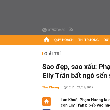
0975798489
QUY HOẠCH
THỊ TRƯỜNG
DỰ 
GIẢI TRÍ
Sao đẹp, sao xấu: Ph
Elly Trần bất ngờ sến
Thu Phong
12:51 | 21/03/2017
Lan Khuê, Phạm Hương là sa
còn Elly Trần bị xếp vào n