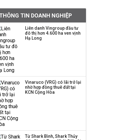
tỷ lệ 1:1 để tăng thanh
khoản
THÔNG TIN DOANH NGHIỆP
Sau nhịp điều chỉnh
Liên danh Vingroup đầu tư
đô thị hơn 4.600 ha ven vịnh
mạnh, CTCK nhìn thấy
Hạ Long
cơ hội ở nhóm cổ phiếu
nào?
Một thương hiệu thời
trang Việt đóng cửa
sau 5 năm hoạt động,
thanh lý toàn bộ cửa
Vinaruco (VRG) có lãi trở lại
nhờ hợp đồng thuê đất tại
hàng
KCN Cộng Hòa
Sau tháng 7 bán ròng
hơn 12.000 tỷ đồng,
khối ngoại đảo chiều
gom hơn 2.000 tỷ đồng
Từ Shark Bình, Shark Thủy
Công ty 100 tỷ của