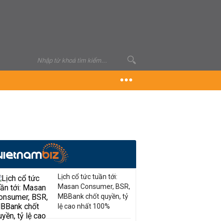
Lịch cổ tức tuần tới:
Masan Consumer, BSR,
MBBank chốt quyền, tỷ
lệ cao nhất 100%