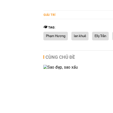
GIẢI TRÍ
TAG:
Phạm Hương
lan khuê
Elly Trần
CÙNG CHỦ ĐỀ