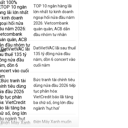
TOP 10 ngân hàng lãi
lớn nhất từ kinh doanh
ngoại hối nửa đầu năm
2026: Vietcombank
quán quân, ACB dẫn
đầu nhóm tư nhân
DatVietVAC lãi sau thuế
135 tỷ đồng nửa đầu
năm, dồn 6 concert vào
cuối năm
Bức tranh tài chính tiêu
dùng nửa đầu 2026 tiếp
tục phân hóa:
VietCredit báo lãi tăng
ba chữ số, ông lớn đầu
ngành 'hụt hơi'
Điện Máy Xanh muốn
phát hành cổ phiếu với