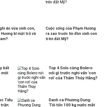
ghi án vừa sinh con,
Cuộc sống của Phạm Hương
Hương bí mật trở về
ra sao trước tin đồn sinh con
Nam?
trên đất Mỹ?
y bất
Top 4 Solo cùng Bolero
g mới
nói gì trước nghi vấn 'con
rơi' của Thẩm Thúy Hằng?
ục Tiểu
Danh ca Phương Dung:
 trăn
'Tôi tốn 100 kg nước mắt