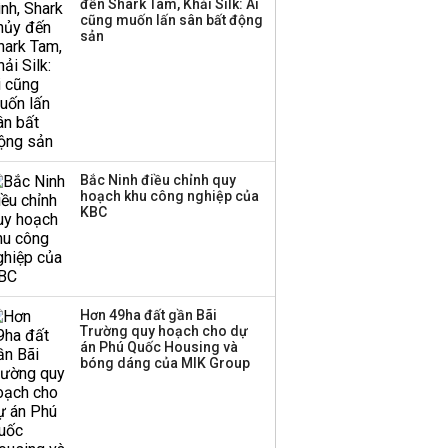
đến Shark Tam, Khải Silk: Ai
Huấn Hoa Hồng bỗng
cũng muốn lấn sân bất động
dưng ‘biến mất’, một
sản
công ty khác đã giải thể
Bắc Ninh điều chỉnh quy
hoạch khu công nghiệp của
KBC
Hơn 49ha đất gần Bãi
Trường quy hoạch cho dự
án Phú Quốc Housing và
bóng dáng của MIK Group