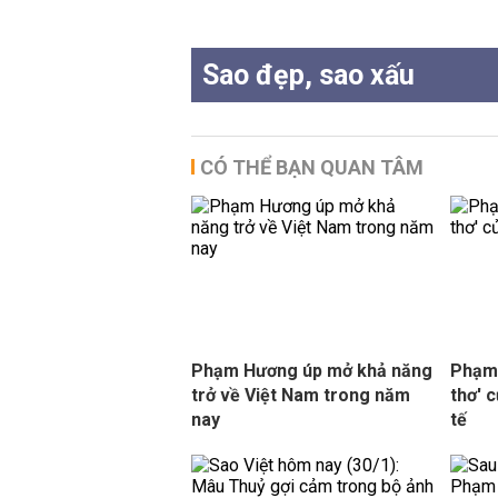
Sao đẹp, sao xấu
CÓ THỂ BẠN QUAN TÂM
Phạm Hương úp mở khả năng
Phạm 
trở về Việt Nam trong năm
thơ' 
nay
tế