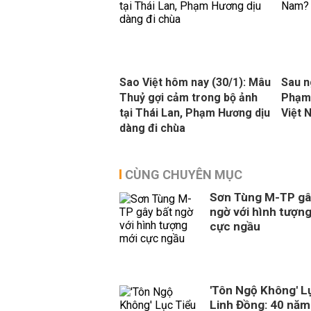
Sao Việt hôm nay (30/1): Mâu
Sau n
Thuỷ gợi cảm trong bộ ảnh
Phạm 
tại Thái Lan, Phạm Hương dịu
Việt 
dàng đi chùa
CÙNG CHUYÊN MỤC
Sơn Tùng M-TP gâ
ngờ với hình tượn
cực ngầu
'Tôn Ngộ Không' L
Linh Đồng: 40 năm