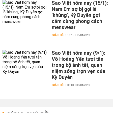
Sao Việt hôm nay (15/1):
Nam Em sợ bị gọi là
'khùng', Kỳ Duyên gợi
cảm cùng phong cách
menswear
GIẢI TRÍ
10:15 | 15/01/2019
Sao Việt hôm nay (9/1):
Võ Hoàng Yến tươi tắn
trong bộ ảnh tết, quan
niệm sống trọn vẹn của
Kỳ Duyên
GIẢI TRÍ
08:04 | 09/01/2019