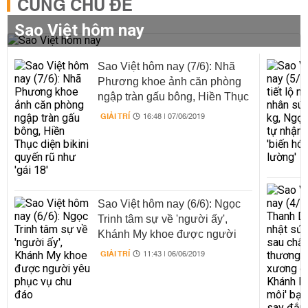
CÙNG CHỦ ĐỀ
Sao Việt hôm nay
Sao Việt hôm nay (7/6): Nhã
Phương khoe ảnh căn phòng
ngập tràn gấu bông, Hiền Thục
diện bikini quyến rũ như 'gái
GIẢI TRÍ
16:48 | 07/06/2019
18'
Sao Việt hôm nay (6/6): Ngọc
Trinh tâm sự về 'người ấy',
Khánh My khoe được người
yêu phục vụ chu đáo
GIẢI TRÍ
11:43 | 06/06/2019