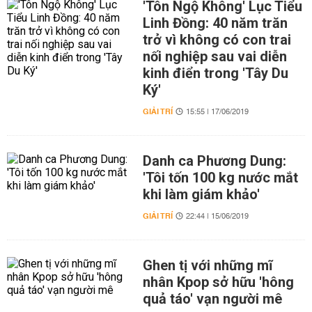
'Tôn Ngộ Không' Lục Tiểu
Linh Đồng: 40 năm trăn
trở vì không có con trai
nối nghiệp sau vai diễn
kinh điển trong 'Tây Du
Ký'
GIẢI TRÍ
15:55 | 17/06/2019
Danh ca Phương Dung:
'Tôi tốn 100 kg nước mắt
khi làm giám khảo'
GIẢI TRÍ
22:44 | 15/06/2019
Ghen tị với những mĩ
nhân Kpop sở hữu 'hông
quả táo' vạn người mê