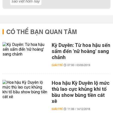
sao việt hôm nay
CÓ THỂ BẠN QUAN TÂM
Kỳ Duyên: Từ hoa hậu sến
sẩm đến 'nữ hoàng' sang
chảnh
GIẢI TRÍ
07:00 | 03/05/2019
Hoa hậu Kỳ Duyên lộ mức
thù lao cực khủng khi tố
bầu show bùng tiền cát
xê
GIẢI TRÍ
11:06 | 14/12/2018