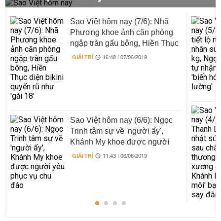
Sao Việt hôm nay (7/6): Nhã
Phương khoe ảnh căn phòng
ngập tràn gấu bông, Hiền Thục
diện bikini quyến rũ như 'gái
GIẢI TRÍ
16:48 | 07/06/2019
18'
Sao Việt hôm nay (6/6): Ngọc
Trinh tâm sự về 'người ấy',
Khánh My khoe được người
yêu phục vụ chu đáo
GIẢI TRÍ
11:43 | 06/06/2019