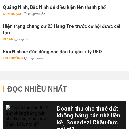
Quảng Ninh, Bắc Ninh đủ điều kiện lên thành phố
QUY HOẠCH
01 giờ trước
Hiện trạng chung cư 23 Hàng Tre trước cơ hội được cải
tạo
DỰ ÁN
2 giờ trước
Bắc Ninh sẽ đón dòng vốn đầu tư gần 7 tỷ USD
THỊ TRƯỜNG
3 giờ trước
ĐỌC NHIỀU NHẤT
Doanh thu cho thuê đất
không bằng bán nhà liền
kề, Sonadezi Châu Đức